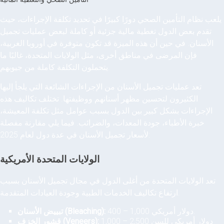
يلعب نظام التأمين الصحي دورًا كبيرًا في تحديد تكلفة الإجراءات، حيث
تقدم بعض الدول تغطية مالية جزئية أو كاملة لبعض عمليات تجميل
الأسنان. في حين أن هذه الميزة قد تكون متوفرة في أوروبا الغربية،
فإن المرضى في مناطق أخرى، مثل الولايات المتحدة، غالبًا ما
يتحملون التكلفة كاملة من جيوبهم.
تعد عمليات تجميل الأسنان من الإجراءات الشائعة التي يلجأ إليها
الكثيرون لتحسين مظهر أسنانهم ووظيفتها. تختلف تكاليف هذه
الإجراءات بشكل كبير بين الدول بسبب عوامل مثل تكلفة المعيشة،
خبرة الأطباء، جودة المعدات، والضرائب. فيما يلي مقارنة مفصلة
لأسعار تجميل الأسنان في عدة دول لعام 2025:
الولايات المتحدة الأمريكية
تعد الولايات المتحدة من أغلى الدول في مجال تجميل الأسنان بسبب
ارتفاع تكاليف الخدمات الطبية وجودة العيادات المتقدمة.
400 – 1,000 دولار أمريكي.
تبييض الأسنان (Bleaching):
1,000 – 2,500 دولار أمريكي للسن
قشور الخزف (Veneers):