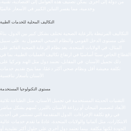
من دولة إلى أخرى. يمكن تصنيف هذه العوامل إلى اقتصادية، تقنية،
وخدمية، مما يفسر التباين الكبير في الأسعار عالميًا.
التكاليف المحلية للخدمات الطبية
التكاليف المرتبطة بالرعاية الصحية تختلف بشكل كبير بين الدول، بناءً
على مستوى الدخل القومي والنظام الصحي المعمول به. على سبيل
المثال، في الولايات المتحدة، يعد نظام الرعاية الصحية القائم على
القطاع الخاص سببًا أساسيًا في ارتفاع تكاليف العمليات الطبية، بما في
ذلك تجميل الأسنان. في المقابل، تعتمد دول مثل الهند وتركيا على
تكلفة معيشة أقل ونظام صحي أكثر دعمًا، مما يتيح تقديم خدمات
الأسنان بأسعار تنافسية.
مستوى التكنولوجيا المستخدمة
التقنيات الحديثة المستخدمة في تجميل الأسنان، مثل الطباعة ثلاثية
الأبعاد لتصميم التيجان أو زراعة الأسنان بالليزر، تُسهم بشكل مباشر
في رفع تكلفة الإجراءات. الدول المتقدمة التي تستثمر في أحدث
الابتكارات، مثل ألمانيا والولايات المتحدة، عادةً ما تقدم خدمات عالية
الجودة لكنها مكلفة. بينما تعتمد دول أخرى على حلول أكثر تقليدية أو