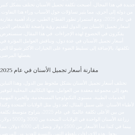
جديدة في هذا المجال، أصبحت تكلفة تجميل الأسنان تختلف بشكل كبير
من دولة إلى أخرى، مما يثير تساؤلات حول الأسباب وراء هذا التفاوت.
في عام 2025، ومع استمرار تطور القطاع الطبي، تزداد أهمية مقارنة
أسعار تجميل الأسنان بين الدول لتقديم رؤية واضحة للأشخاص الذين
يفكرون في الخضوع لهذه الإجراءات. في هذا المقال، سنستعرض
أسعار تجميل الأسنان في عدة دول، ونناقش العوامل المؤثرة في
تكلفتها، بالإضافة إلى تسليط الضوء على الخيارات الأكثر شيوعًا التي
يفضلها المرضى.
2025 مقارنة أسعار تجميل الأسنان في عام
تختلف أسعار تجميل الأسنان بشكل ملحوظ بين الدول، وهذا التباين
يعود إلى مجموعة معقدة من العوامل، منها التكاليف المحلية لتوفير
الخدمات الطبية، مستوى التكنولوجيا المستخدمة، والخبرة المهنية
لأطباء الأسنان. على سبيل المثال، تُعد دول مثل الولايات المتحدة وكندا
من بين الأعلى تكلفة عالميًا. في عام 2025، يتراوح متوسط تكلفة
زراعة الأسنان الواحدة في الولايات المتحدة بين 3000 و5000 دولار،
بينما في كندا تبدأ الأسعار من 2500 دولار وتصل إلى 4000 دولار، مما
يجعل هذه الإجراءات باهظة الثمن بالنسبة للعديد من المرضى