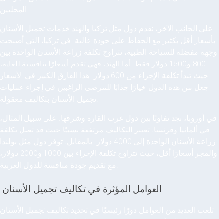
المحليين.
على الجانب الآخر، تقدم دول مثل تركيا والهند خدمات تجميل الأسنان
بأسعار أقل بكثير مع الحفاظ على جودة عالية. في تركيا، التي أصبحت
وجهة مفضلة للسياحة الطبية، تتراوح تكلفة زراعة الأسنان الواحدة بين
800 و1500 دولار فقط. أما الهند، فهي تقدم أسعارًا تنافسية للغاية،
حيث تبدأ تكلفة الإجراء من 600 دولار. هذا الفارق الكبير في الأسعار
جعل من هذه الدول خيارًا جذابًا للمرضى الراغبين في إجراء عمليات
تجميل الأسنان بتكاليف معقولة.
في أوروبا، نجد تفاوتًا بين دول غرب القارة وشرقها. على سبيل المثال،
في ألمانيا وفرنسا، تعتبر التكاليف مرتفعة نسبيًا حيث قد تصل تكلفة
زراعة الأسنان الواحدة إلى 4000 دولار. بالمقابل، توفر دول مثل بولندا
والمجر أسعارًا أقل، حيث تتراوح تكلفة الإجراء بين 1000 و2000 دولار،
مع تقديم جودة منافسة للدول الغربية.
العوامل المؤثرة في تكاليف تجميل الأسنان
تلعب العديد من العوامل دورًا رئيسيًا في تحديد تكاليف تجميل الأسنان