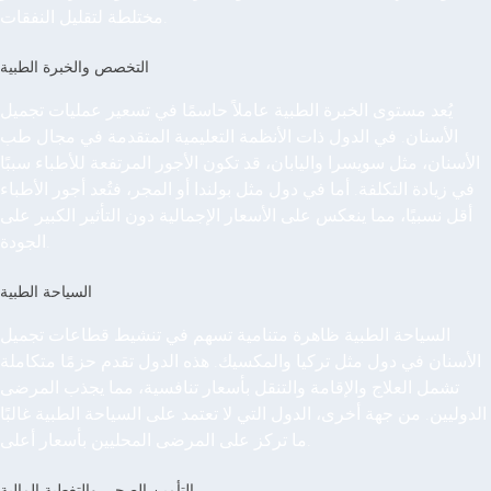
مختلطة لتقليل النفقات.
التخصص والخبرة الطبية
يُعد مستوى الخبرة الطبية عاملاً حاسمًا في تسعير عمليات تجميل
الأسنان. في الدول ذات الأنظمة التعليمية المتقدمة في مجال طب
الأسنان، مثل سويسرا واليابان، قد تكون الأجور المرتفعة للأطباء سببًا
في زيادة التكلفة. أما في دول مثل بولندا أو المجر، فتُعد أجور الأطباء
أقل نسبيًا، مما ينعكس على الأسعار الإجمالية دون التأثير الكبير على
الجودة.
السياحة الطبية
السياحة الطبية ظاهرة متنامية تسهم في تنشيط قطاعات تجميل
الأسنان في دول مثل تركيا والمكسيك. هذه الدول تقدم حزمًا متكاملة
تشمل العلاج والإقامة والتنقل بأسعار تنافسية، مما يجذب المرضى
الدوليين. من جهة أخرى، الدول التي لا تعتمد على السياحة الطبية غالبًا
ما تركز على المرضى المحليين بأسعار أعلى.
التأمين الصحي والتغطية المالية