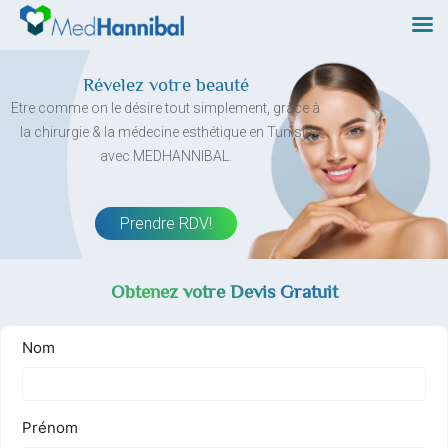
Skip
to
content
Révelez votre beauté
Etre comme on le désire tout simplement, grâce à
la chirurgie & la médecine esthétique en Tunisie
avec MEDHANNIBAL.
Prendre RDV!
Obtenez votre Devis Gratuit