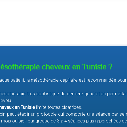
sothérapie cheveux en Tunisie ?
de chaque patient, la mésothérapie capillaire est recommandée 
 à mésothérapie très sophistiqué de dernière génération permettan
hevelu.
heveux en Tunisie
limite toutes cicatrices.
ecin peut établir un protocole qui comporte une séance par se
es mois ou bien par groupe de 3 à 4 séances plus rapprochées deu