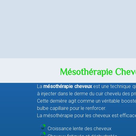
Mésothérapie Cheveu
La
mésothérapie cheveux
est une technique
q
à injecter dans le derme du cuir chevelu des pr
Cette dernière agit comme un véritable booster
bulbe capillaire pour le renforcer.
La mésothérapie pour les cheveux est efficace 
Croissance lente des cheveux