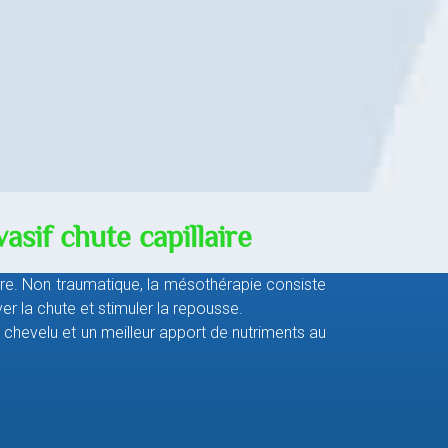
sif chute capillaire
re. N
on traumatique, la mésothérapie consiste
er la chute et stimuler la repousse.
 chevelu et un meilleur apport de nutriments au