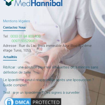
Mentions légales
Contactez Nous
Tel :
0033 01 84 800 400
00971505296811
Adresse : Rue du Lac Biwa Immeuble Azur Bloc B 2 ème
étage Tunis, 1053
Actualités
RibXcar : une solution pour les silhouettes déjà minces sans
définition de taille
Le lipœdème peut-il réapparaître après une liposuccion ?
Guide complet
Test : ai-je un lipœdème ? Les signes à surveiller