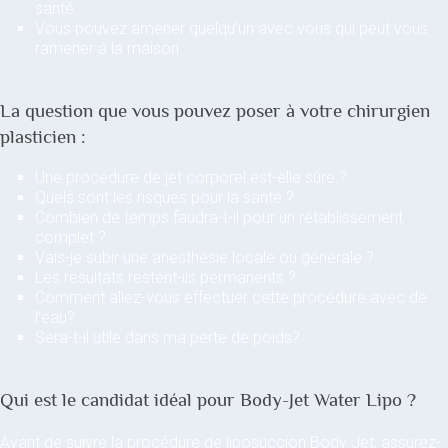
santé.
Vous pouvez amener quelqu’un avec vous qui peut vous
ramener à la maison.
La question que vous pouvez poser à votre chirurgien
plasticien :
Une procédure de jet corporel est-elle sûre ?
Quels sont les risques pour la santé ?
Combien de temps faudra-t-il pour un rétablissement
complet ?
Vais-je subir une anesthésie locale ou générale ?
Les résultats restent-ils permanents ?
Comment allez-vous effectuer cette procédure avec de
l’eau?
Sera-t-il utile dans ma perte de poids?
Qui est le candidat idéal pour Body-Jet Water Lipo ?
Avant de suivre la procédure de liposuccion Body Jet, assurez-