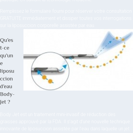
Remplissez le formulaire fourni pour réserver votre consultation
GRATUITE immédiatement et dissiper toutes vos interrogations
sur la liposuccion corporelle assistée par eau.
Qu’es
t-ce
qu’un
e
liposu
ccion
d’eau
Body-
Jet ?
Body Jet est un traitement mini-invasif de réduction des
graisses approuvé par la FDA. Il s’agit d’une nouvelle technique
innovante de liposuccion assistée par l’eau dans laquelle un jet