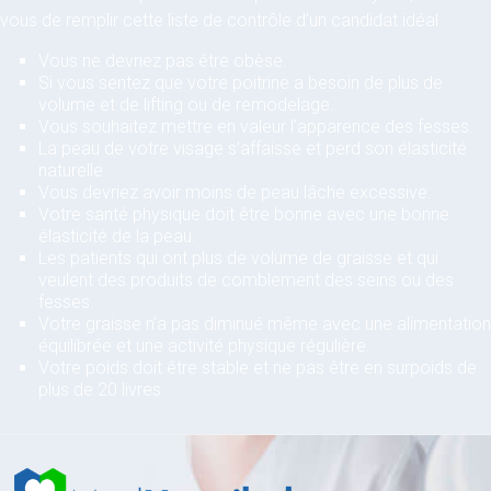
vous de remplir cette liste de contrôle d’un candidat idéal.
Vous ne devriez pas être obèse.
Si vous sentez que votre poitrine a besoin de plus de
volume et de lifting ou de remodelage.
Vous souhaitez mettre en valeur l’apparence des fesses.
La peau de votre visage s’affaisse et perd son élasticité
naturelle.
Vous devriez avoir moins de peau lâche excessive.
Votre santé physique doit être bonne avec une bonne
élasticité de la peau.
Les patients qui ont plus de volume de graisse et qui
veulent des produits de comblement des seins ou des
fesses.
Votre graisse n’a pas diminué même avec une alimentation
équilibrée et une activité physique régulière.
Votre poids doit être stable et ne pas être en surpoids de
plus de 20 livres.