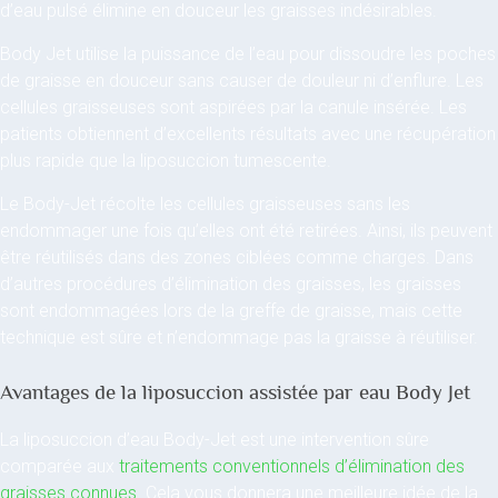
d’eau pulsé élimine en douceur les graisses indésirables.
Body Jet utilise la puissance de l’eau pour dissoudre les poches
de graisse en douceur sans causer de douleur ni d’enflure. Les
cellules graisseuses sont aspirées par la canule insérée. Les
patients obtiennent d’excellents résultats avec une récupération
plus rapide que la liposuccion tumescente.
Le Body-Jet récolte les cellules graisseuses sans les
endommager une fois qu’elles ont été retirées. Ainsi, ils peuvent
être réutilisés dans des zones ciblées comme charges. Dans
d’autres procédures d’élimination des graisses, les graisses
sont endommagées lors de la greffe de graisse, mais cette
technique est sûre et n’endommage pas la graisse à réutiliser.
Avantages de la liposuccion assistée par eau Body Jet
La liposuccion d’eau Body-Jet est une intervention sûre
comparée aux
traitements conventionnels d’élimination des
graisses connues
. Cela vous donnera une meilleure idée de la