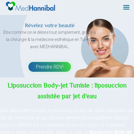
Skip
to
content
Révelez votre beauté
Etre comme on le désire tout simplement, grâce à
la chirurgie & la médecine esthétique en Tunisie
avec MEDHANNIBAL.
Prendre RDV!
Liposuccion Body-jet Tunisie : liposuccion
assistée par jet d’eau
Une silhouette tonique et mince est le but de toute personne qui
fait de l’exercice et qui suit une alimentation équilibrée. Malgré
tous les efforts, il y a certaines zones du corps où la graisse
tenace laisse derrière elle. Dans ce cas, la
liposuccion Body-jet