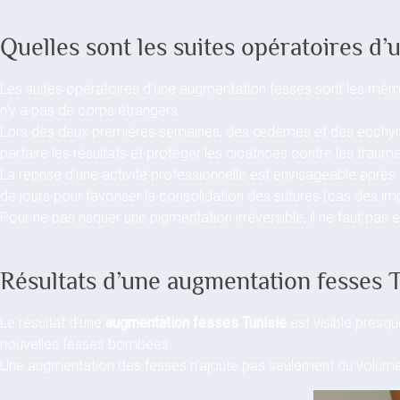
Quelles sont les suites opératoires d
Les suites opératoires d’une augmentation fesses sont les mêmes 
n’y a pas de corps étrangers.
Lors des deux premières semaines, des œdèmes et des ecchymoses
parfaire les résultats et protéger les cicatrices contre les traum
La reprise d’une activité professionnelle est envisageable après
de jours pour favoriser la consolidation des sutures (cas des imp
Pour ne pas risquer une pigmentation irréversible, il ne faut pas e
Résultats d’une augmentation fesses T
Le résultat d’une
augmentation fesses Tunisie
est visible presq
nouvelles fesses bombées.
Une augmentation des fesses n’ajoute pas seulement du volume ma