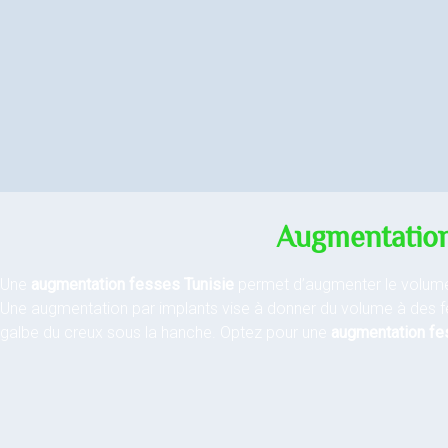
Augmentation 
Une
augmentation fesses Tunisie
permet d’augmenter le volume f
Une augmentation par implants vise à donner du volume à des fes
galbe du creux sous la hanche. Optez pour une
augmentation fes