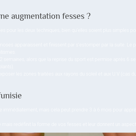
’une augmentation fesses ?
pour les deux techniques, bien qu’elles soient plus simples pour
 apparaissent et finissent par s’estomper par la suite. Le por
atismes.
 2 semaines, alors que la reprise du sport est permise après 6 s
lants).
xposer les zones traitées aux rayons du soleil et aux U.V (cas du l
unisie
ue immédiatement, mais cela peut prendre 3 à 6 mois pour appréc
is redéfinit la forme de vos fesses et leur donnent un aspect p