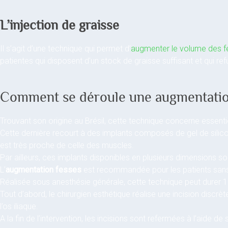
L’injection de graisse
Il s’agit d’une technique qui permet d’
augmenter le volume des fes
patientes qui disposent d’un stock de graisse suffisant et qui re
Comment se déroule une augmentatio
Trouvant son origine au Brésil, cette technique concerne esse
Cette dernière recourt à des implants composés de gel de silic
est très proche de celle des muscles.
Par ailleurs, ces implants disponibles en plusieurs dimensions so
L’
augmentation fesses
est recommandée pour les patients sans
Réalisée sous anesthésie générale, cette technique peut durer 
Tout d’abord, le chirurgien esthétique réalise une incision discrèt
l’os iliaque.
A la fin de l’intervention, les incisions sont refermées à l’aide 