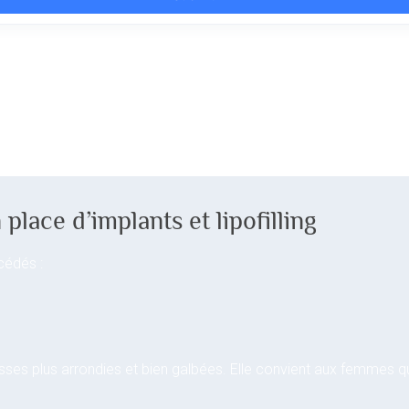
place d’implants et lipofilling
cédés :
 fesses plus arrondies et bien galbées. Elle convient aux femmes 