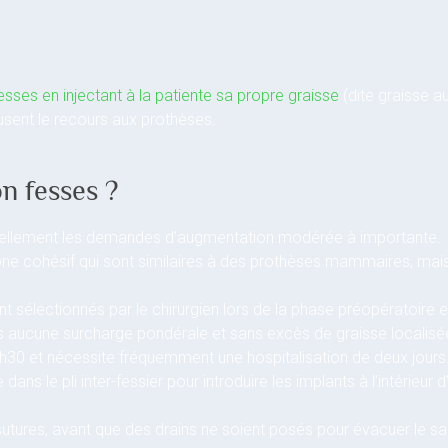
ses en injectant à la patiente sa propre graisse
(dite graisse a
fusent le recours aux prothèses.
n fesses ?
ntiellement les demandes d’augmentation modérée à importante.
one cohésif qui sont similaires à des prothèses mammaires, mais
nt sélectionnés par le chirurgien lors de la phase préopératoire 
 aucune surcharge pondérale et sans excès de graisse localisé
1h30 et nécessite fréquemment une hospitalisation de deux jours
e dans le pli inter-fessier pour introduire les implants à l’intéri
de sutures, avant que des drains ne soient posés pour évacuer le s