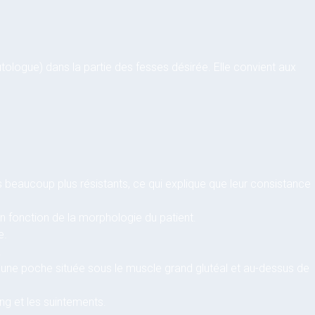
utologue) dans la partie des fesses désirée. Elle convient aux
 beaucoup plus résistants, ce qui explique que leur consistance
en fonction de la morphologie du patient.
e.
.
eur d’une poche située sous le muscle grand glutéal et au-dessus de
ang et les suintements.