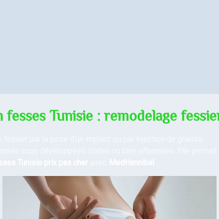
fesses Tunisie : remodelage fessie
essier par la pose d’un implant ou par injection de graisse.
ses sous-développées, plates ou bien affaissées. Elle permet d’
ses Tunisie prix
pas cher
avec
MedHannibal
.