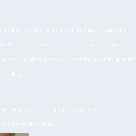
 un lipofilling que pour une augmentation par implants vu qu’il
t d’une gaine de contention spéciale est impératif pour
emaines. La position assise sera proscrite pendant une quinzaine
ipofilling).
ier définitivement, le temps que le corps s’adapte à ses
lus lisse et plus tonique.