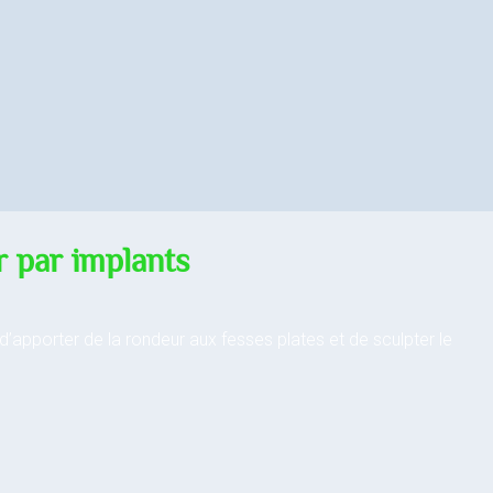
r par implants
apporter de la rondeur aux fesses plates et de sculpter le