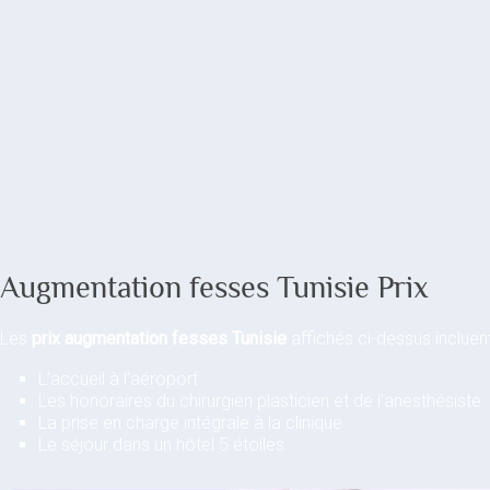
Augmentation fesses Tunisie Prix
Les
prix augmentation fesses Tunisie
affichés ci-dessus inclue
L’accueil à l’aéroport
Les honoraires du chirurgien plasticien et de l’anesthésiste
La prise en charge intégrale à la clinique
Le séjour dans un hôtel 5 étoiles