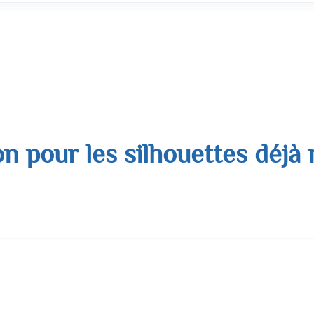
on pour les silhouettes déjà
marquée. C’est un constat que font de nombreuses femmes : un poid
houette qui reste « droite », sans la courbe …