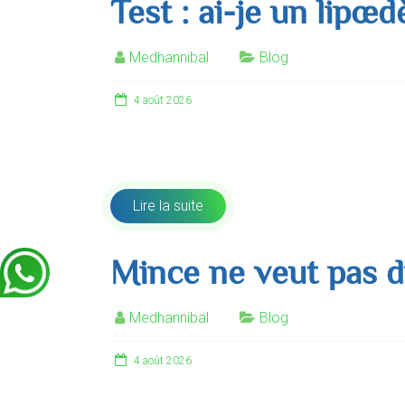
Test : ai-je un lipœ
Medhannibal
Blog
4 août 2026
Vous avez l’impression que vos jambes ou vos 
activité physique régulière,
Lire la suite
Mince ne veut pas d
Medhannibal
Blog
4 août 2026
Quand on pense au lipœdème, l’image qui vient 