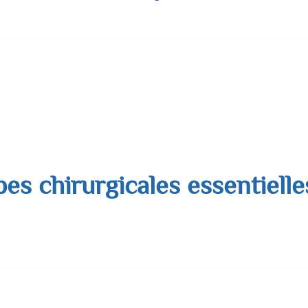
 chirurgicales destinées à corriger la ptose cutanée et septique d
orain : le lifting SMAS (qui mobilise et retend le plan musculo
pes chirurgicales essentiell