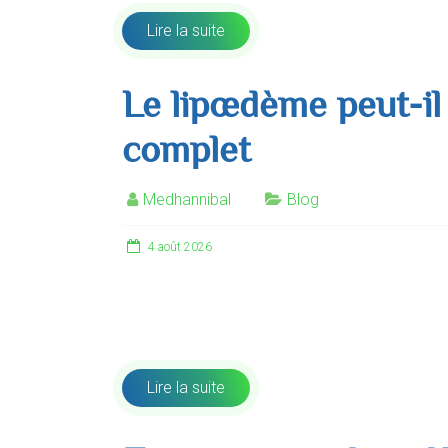
Lire la suite
Le lipœdème peut-il
complet
Medhannibal
Blog
4 août 2026
Pour de nombreuses femmes atteintes de lipœ
douleur, sensation de lourdeur, disproportion 
Lire la suite