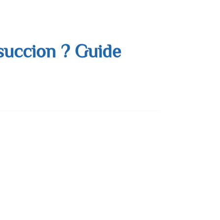
succion ? Guide
après des années de symptômes mal compris :
ient presque systématiquement avant …