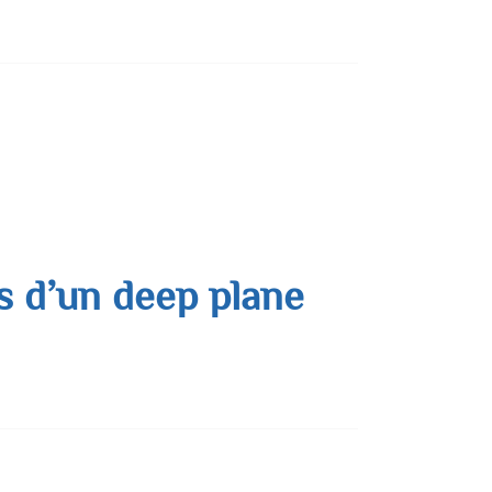
u visage liée à l’âge. Deux grandes approches
aponévrotique …
es d’un deep plane