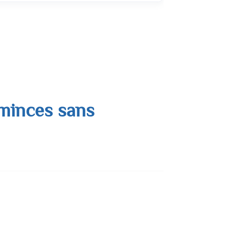
 minces sans
s stable, un ventre plat, une activité physique