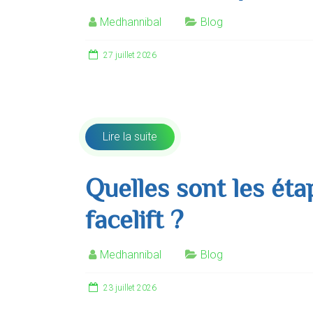
Medhannibal
Blog
27 juillet 2026
Le lifting facial est une famille de techniques
dominent le paysage contemp
Lire la suite
Quelles sont les éta
facelift ?
Medhannibal
Blog
23 juillet 2026