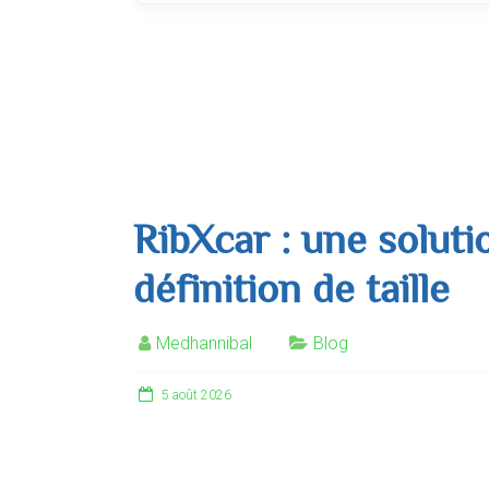
RibXcar : une soluti
définition de taille
Medhannibal
Blog
5 août 2026
Être mince ne garantit pas d’avoir une taille 
régulière, et pourtant une sil