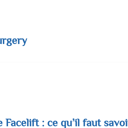
n, largement répandue, cause un tort réel : elle retarde le diagnos
urgery
du bassin (parfois appelée « pelvic osteotomy for cosmetic wide
t une intervention chirurgicale qui vise à modifier la structure o
acelift : ce qu’il faut savoi