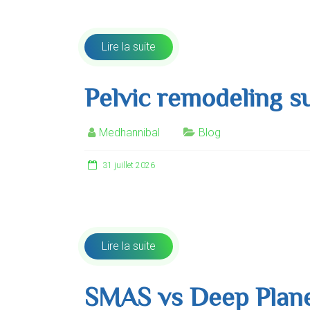
plus fin. Cette représentatio
Lire la suite
Pelvic remodeling s
Medhannibal
Blog
31 juillet 2026
La chirurgie de remodelage et d’élargissement 
littérature anglo-saxonne) es
Lire la suite
SMAS vs Deep Plane F