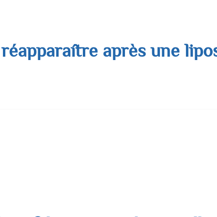
 réapparaître après une lipo
dème, la liposuccion représente enfin une réponse concrète 
corporelle résistante à tous les régimes. Mais une question rev