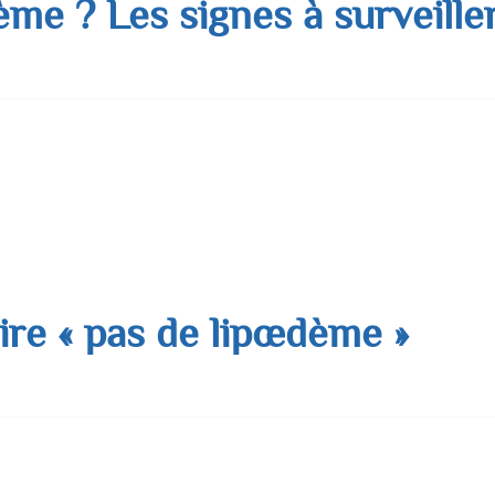
dème ? Les signes à surveille
bras ne correspondent pas au reste de votre silhouette ? Que ma
 certaines zones de votre corps restent obstinément les mêmes, 
ire « pas de lipœdème »
souvent à l’esprit est celle d’une silhouette en surpoids, avec