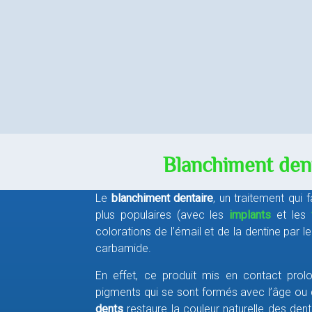
Blanchiment dent
Le
blanchiment dentaire
, un traitement qui
plus populaires (avec les
implants
et les
colorations de l’émail et de la dentine par
carbamide.
En effet, ce produit mis en contact pro
pigments qui se sont formés avec l’âge ou
dents
restaure la couleur naturelle des den