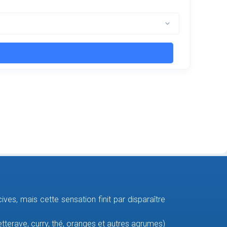
cives, mais cette sensation finit par disparaître
etterave, curry, thé, oranges et autres agrumes)