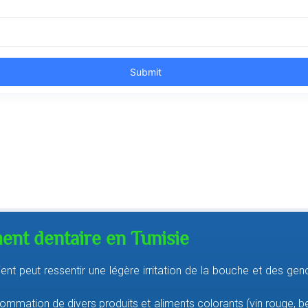
ment dentaire en Tunisie
ient peut ressentir une légère irritation de la bouche et des gen
sommation de divers produits et aliments colorants (vin rouge, b