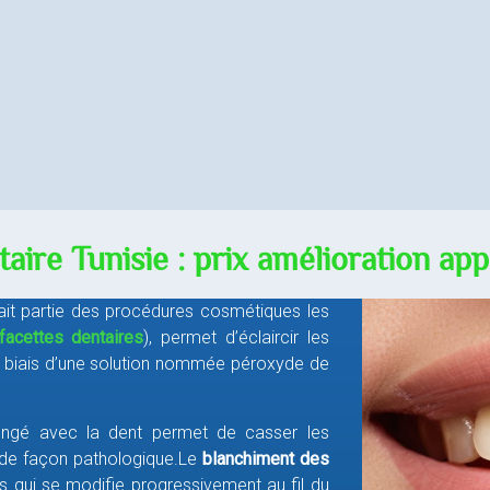
aire Tunisie : prix amélioration ap
 fait partie des procédures cosmétiques les
facettes dentaires
), permet d’éclaircir les
 le biais d’une solution nommée péroxyde de
longé avec la dent permet de casser les
 de façon pathologique.Le
blanchiment des
ts qui se modifie progressivement au fil du