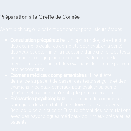
Préparation à la Greffe de Cornée
Avant la chirurgie, le patient doit passer par plusieurs étapes :
Consultation préopératoire
: Un ophtalmologiste effectue
des examens oculaires complets pour évaluer la santé
des yeux et déterminer la nécessité d’une greffe. Des tests
comme la topographie cornéenne, l’évaluation de la
pression intraoculaire, et des examens de la rétine peuvent
être nécessaires.
Examens médicaux complémentaires
: Il peut être
demandé au patient de passer des tests sanguins et des
examens médicaux généraux pour évaluer sa santé
générale et s’assurer qu’il est apte pour l’opération.
Préparation psychologique
: Les inquiétudes concernant la
chirurgie ou les résultats futurs doivent être abordées.
Beaucoup de cliniques en Turquie offrent des consultations
avec des psychologues médicaux pour mieux préparer les
patients.