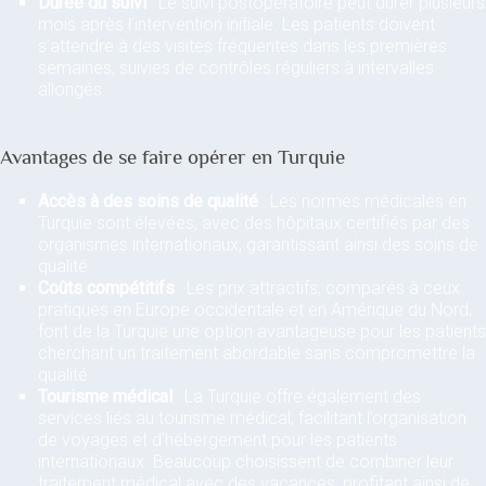
Durée du suivi
: Le suivi postopératoire peut durer plusieurs
mois après l’intervention initiale. Les patients doivent
s’attendre à des visites fréquentes dans les premières
semaines, suivies de contrôles réguliers à intervalles
allongés.
Avantages de se faire opérer en Turquie
Accès à des soins de qualité
: Les normes médicales en
Turquie sont élevées, avec des hôpitaux certifiés par des
organismes internationaux, garantissant ainsi des soins de
qualité.
Coûts compétitifs
: Les prix attractifs, comparés à ceux
pratiqués en Europe occidentale et en Amérique du Nord,
font de la Turquie une option avantageuse pour les patients
cherchant un traitement abordable sans compromettre la
qualité.
Tourisme médical
: La Turquie offre également des
services liés au tourisme médical, facilitant l’organisation
de voyages et d’hébergement pour les patients
internationaux. Beaucoup choisissent de combiner leur
traitement médical avec des vacances, profitant ainsi de