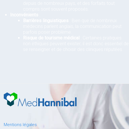
depuis de nombreux pays, et des forfaits tout
compris sont souvent proposés.
Inconvénients
:
Barrières linguistiques
: Bien que de nombreux
médecins parlent anglais, la communication peut
parfois poser problème.
Risque de tourisme médical
: Certaines pratiques
non éthiques peuvent exister; il est donc essentiel de
se renseigner et de choisir des cliniques réputées.
Mentions légales