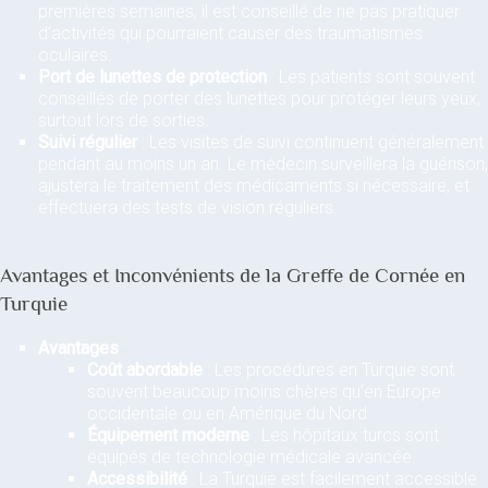
premières semaines, il est conseillé de ne pas pratiquer
d’activités qui pourraient causer des traumatismes
oculaires.
Port de lunettes de protection
: Les patients sont souvent
conseillés de porter des lunettes pour protéger leurs yeux,
surtout lors de sorties.
Suivi régulier
: Les visites de suivi continuent généralement
pendant au moins un an. Le médecin surveillera la guérison,
ajustera le traitement des médicaments si nécessaire, et
effectuera des tests de vision réguliers.
Avantages et Inconvénients de la Greffe de Cornée en
Turquie
Avantages
:
Coût abordable
: Les procédures en Turquie sont
souvent beaucoup moins chères qu’en Europe
occidentale ou en Amérique du Nord.
Équipement moderne
: Les hôpitaux turcs sont
équipés de technologie médicale avancée.
Accessibilité
: La Turquie est facilement accessible