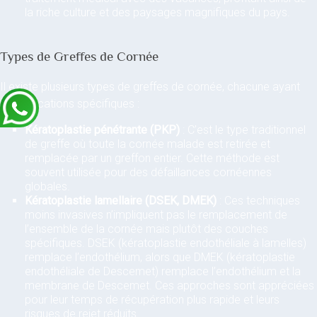
la riche culture et des paysages magnifiques du pays.
Types de Greffes de Cornée
Il existe plusieurs types de greffes de cornée, chacune ayant
des indications spécifiques :
Kératoplastie pénétrante (PKP)
: C’est le type traditionnel
de greffe où toute la cornée malade est retirée et
remplacée par un greffon entier. Cette méthode est
souvent utilisée pour des défaillances cornéennes
globales.
Kératoplastie lamellaire (DSEK, DMEK)
: Ces techniques
moins invasives n’impliquent pas le remplacement de
l’ensemble de la cornée mais plutôt des couches
spécifiques. DSEK (kératoplastie endothéliale à lamelles)
remplace l’endothélium, alors que DMEK (kératoplastie
endothéliale de Descemet) remplace l’endothélium et la
membrane de Descemet. Ces approches sont appréciées
pour leur temps de récupération plus rapide et leurs
risques de rejet réduits.