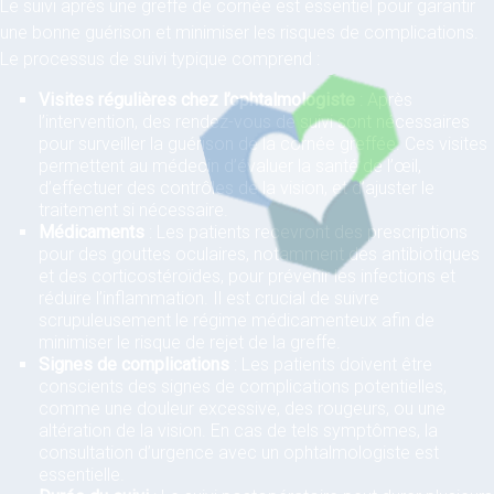
Le suivi après une greffe de cornée est essentiel pour garantir
une bonne guérison et minimiser les risques de complications.
Le processus de suivi typique comprend :
Visites régulières chez l’ophtalmologiste
: Après
l’intervention, des rendez-vous de suivi sont nécessaires
pour surveiller la guérison de la cornée greffée. Ces visites
permettent au médecin d’évaluer la santé de l’œil,
d’effectuer des contrôles de la vision, et d’ajuster le
traitement si nécessaire.
Médicaments
: Les patients recevront des prescriptions
pour des gouttes oculaires, notamment des antibiotiques
et des corticostéroïdes, pour prévenir les infections et
réduire l’inflammation. Il est crucial de suivre
scrupuleusement le régime médicamenteux afin de
minimiser le risque de rejet de la greffe.
Signes de complications
: Les patients doivent être
conscients des signes de complications potentielles,
comme une douleur excessive, des rougeurs, ou une
altération de la vision. En cas de tels symptômes, la
consultation d’urgence avec un ophtalmologiste est
essentielle.