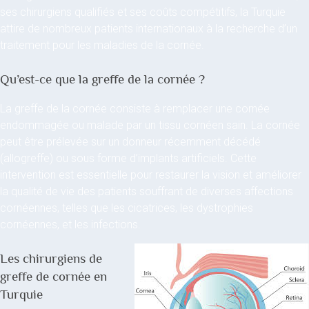
ses chirurgiens qualifiés et ses coûts compétitifs, la Turquie
attire de nombreux patients internationaux à la recherche d’un
traitement pour les maladies de la cornée.
Qu’est-ce que la greffe de la cornée ?
La greffe de la cornée consiste à remplacer une cornée
endommagée ou malade par un tissu cornéen sain. La cornée
peut être prélevée sur un donneur récemment décédé
(allogreffe) ou sous forme d’implants artificiels. Cette
intervention est essentielle pour restaurer la vision et améliorer
la qualité de vie des patients souffrant de diverses affections
cornéennes, telles que les cicatrices, les dystrophies
cornéennes, et les infections.
Les chirurgiens de
greffe de cornée en
Turquie