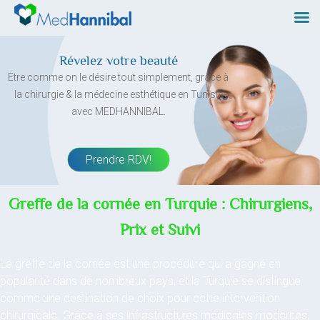
Skip
to
content
Révelez votre beauté
Etre comme on le désire tout simplement, grâce à
la chirurgie & la médecine esthétique en Tunisie
avec MEDHANNIBAL.
Prendre RDV!
Greffe de la cornée en Turquie : Chirurgiens,
Prix et Suivi
La greffe de la cornée est une procédure qui a gagné en
popularité dans de nombreux pays, et la Turquie se distingue
comme une destination de choix pour cette intervention
chirurgicale. Grâce à ses infrastructures médicales modernes,