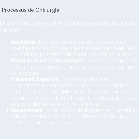
Processus de Chirurgie
La greffe de cornée se déroule généralement selon les étapes
suivantes :
Anesthésie
: La procédure est souvent réalisée sous
anesthésie locale (gouttes anesthésiques dans l’œil), mais
une sédation peut être réalisée pour les patients anxieux.
Retrait de la cornée endommagée
: Le chirurgien utilise des
instruments spécialisés pour retirer la partie endommagée
de la cornée.
Placement du greffon
: Le greffon préparé est
soigneusement placé et fixé en place avec des points de
suture. Dans le cas de DMEK, le greffon est implanté en
utilisant un procédé différent qui permet à la cornée de se
rétablir facilement avec moins de suture.
Recouvrement
: Après la chirurgie, le patient est surveillé en
salle d’opération pendant une courte période, puis peut
rentrer chez lui le même jour.