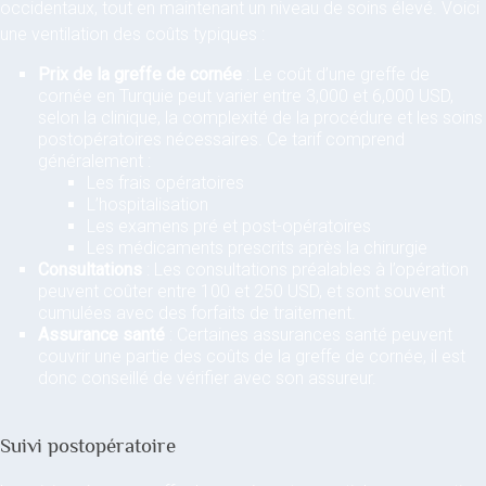
occidentaux, tout en maintenant un niveau de soins élevé. Voici
une ventilation des coûts typiques :
Prix de la greffe de cornée
: Le coût d’une greffe de
cornée en Turquie peut varier entre 3,000 et 6,000 USD,
selon la clinique, la complexité de la procédure et les soins
postopératoires nécessaires. Ce tarif comprend
généralement :
Les frais opératoires
L’hospitalisation
Les examens pré et post-opératoires
Les médicaments prescrits après la chirurgie
Consultations
: Les consultations préalables à l’opération
peuvent coûter entre 100 et 250 USD, et sont souvent
cumulées avec des forfaits de traitement.
Assurance santé
: Certaines assurances santé peuvent
couvrir une partie des coûts de la greffe de cornée, il est
donc conseillé de vérifier avec son assureur.
Suivi postopératoire