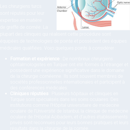
Les chirurgiens turcs
sont réputés pour leur
expertise en matière
de greffe de cornée. La
plupart des cliniques qui réalisent cette procédure sont
équipées de technologies de pointe et possèdent des équipes
médicales qualifiées. Voici quelques points à considérer :
Formation et expérience
: De nombreux chirurgiens
ophtalmologistes en Turquie ont été formés à l’étranger et
possèdent une expérience significative dans le domaine
de la chirurgie cornéenne. Ils sont souvent membres de
sociétés professionnelles internationales et participent à
des conférences médicales.
Cliniques réputées
: Plusieurs hôpitaux et cliniques en
Turquie sont spécialisés dans les soins oculaires. Des
institutions comme l’Hôpital universitaire de médecine
oculaire de l’Université de İstanbul, la clinique de médecine
oculaire de l’Hôpital Acibadem, et d’autres établissements
privés sont reconnues pour leurs bonnes pratiques et leurs
résultats dans la chirurgie de la cornée.