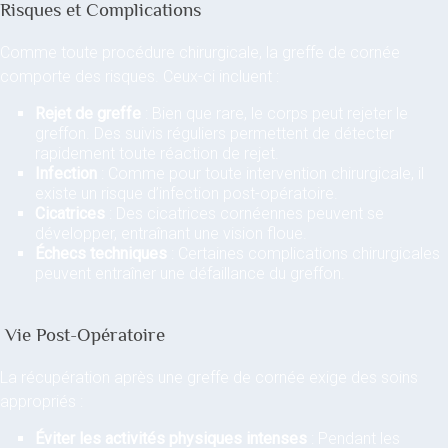
Risques et Complications
Comme toute procédure chirurgicale, la greffe de cornée
comporte des risques. Ceux-ci incluent :
Rejet de greffe
: Bien que rare, le corps peut rejeter le
greffon. Des suivis réguliers permettent de détecter
rapidement toute réaction de rejet.
Infection
: Comme pour toute intervention chirurgicale, il
existe un risque d’infection post-opératoire.
Cicatrices
: Des cicatrices cornéennes peuvent se
développer, entraînant une vision floue.
Échecs techniques
: Certaines complications chirurgicales
peuvent entraîner une défaillance du greffon.
Vie Post-Opératoire
La récupération après une greffe de cornée exige des soins
appropriés :
Éviter les activités physiques intenses
: Pendant les