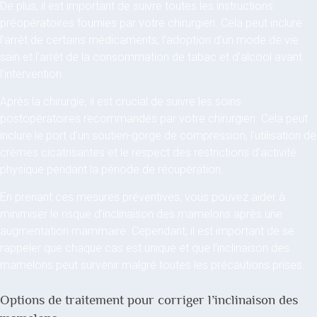
De plus, il est important de suivre toutes les instructions
préopératoires fournies par votre chirurgien. Cela peut inclure
l’arrêt de certains médicaments, l’adoption d’un mode de vie
sain et l’arrêt de la consommation de tabac et d’alcool avant
l’intervention.
Après la chirurgie, il est crucial de suivre les soins
postopératoires recommandés par votre chirurgien. Cela peut
inclure le port d’un soutien-gorge de compression, l’utilisation de
crèmes cicatrisantes et le respect des restrictions d’activité
physique pendant la période de récupération.
En prenant ces mesures préventives, vous pouvez aider à
minimiser le risque d’inclinaison des mamelons après une
augmentation mammaire. Cependant, il est important de se
rappeler que chaque cas est unique et que l’inclinaison des
mamelons peut survenir malgré toutes les précautions prises.
Options de traitement pour corriger l’inclinaison des