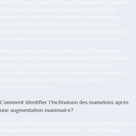
Une idée fausse courante est que l’inclinaison des mamelons
est le signe d’une mauvaise chirurgie ou d’une erreur du
chirurgien. En réalité, il est important de comprendre que
chaque corps réagit différemment à la chirurgie et que
certaines variations anatomiques peuvent rendre l’inclinaison
des mamelons plus probable chez certaines personnes.
Une autre préoccupation courante est que l’inclinaison des
mamelons peut être douloureuse ou affecter la fonctionnalité
des seins. Dans la plupart des cas, cela n’est pas vrai.
L’inclinaison des mamelons est principalement un problème
esthétique et n’a pas d’impact sur la sensation ou la
fonctionnalité des seins.
Comment identifier l’inclinaison des mamelons après
une augmentation mammaire?
Il peut être difficile de repérer l’inclinaison des mamelons après
une augmentation mammaire, surtout si vous n’étiez pas