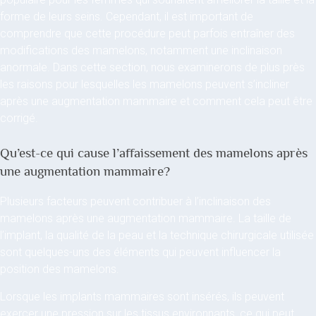
forme de leurs seins. Cependant, il est important de
comprendre que cette procédure peut parfois entraîner des
modifications des mamelons, notamment une inclinaison
anormale. Dans cette section, nous examinerons de plus près
les raisons pour lesquelles les mamelons peuvent s’incliner
après une augmentation mammaire et comment cela peut être
corrigé.
Qu’est-ce qui cause l’affaissement des mamelons après
une augmentation mammaire?
Plusieurs facteurs peuvent contribuer à l’inclinaison des
mamelons après une augmentation mammaire. La taille de
l’implant, la qualité de la peau et la technique chirurgicale utilisée
sont quelques-uns des éléments qui peuvent influencer la
position des mamelons.
Lorsque les implants mammaires sont insérés, ils peuvent
exercer une pression sur les tissus environnants, ce qui peut