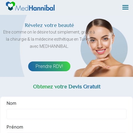
Skip
to
content
Révelez votre beauté
Etre comme on le désire tout simplement, grâce à
la chirurgie & la médecine esthétique en Tunisie
avec MEDHANNIBAL.
Prendre RDV!
Obtenez votre Devis Gratuit