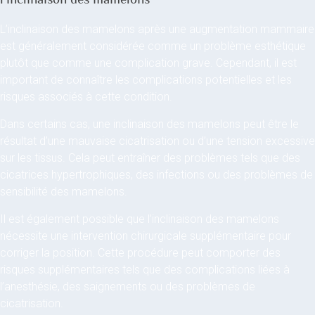
L’inclinaison des mamelons après une augmentation mammaire
est généralement considérée comme un problème esthétique
plutôt que comme une complication grave. Cependant, il est
important de connaître les complications potentielles et les
risques associés à cette condition.
Dans certains cas, une inclinaison des mamelons peut être le
résultat d’une mauvaise cicatrisation ou d’une tension excessive
sur les tissus. Cela peut entraîner des problèmes tels que des
cicatrices hypertrophiques, des infections ou des problèmes de
sensibilité des mamelons.
Il est également possible que l’inclinaison des mamelons
nécessite une intervention chirurgicale supplémentaire pour
corriger la position. Cette procédure peut comporter des
risques supplémentaires tels que des complications liées à
l’anesthésie, des saignements ou des problèmes de
cicatrisation.