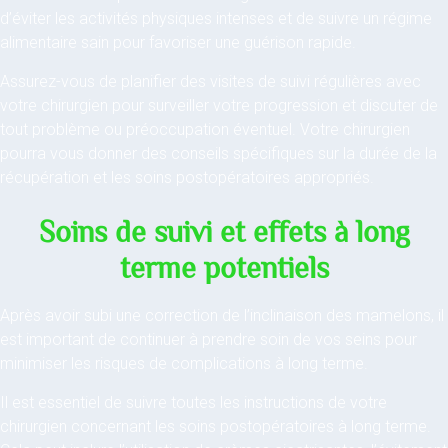
d’éviter les activités physiques intenses et de suivre un régime
alimentaire sain pour favoriser une guérison rapide.
Assurez-vous de planifier des visites de suivi régulières avec
votre chirurgien pour surveiller votre progression et discuter de
tout problème ou préoccupation éventuel. Votre chirurgien
pourra vous donner des conseils spécifiques sur la durée de la
récupération et les soins postopératoires appropriés.
Soins de suivi et effets à long
terme potentiels
Après avoir subi une correction de l’inclinaison des mamelons, il
est important de continuer à prendre soin de vos seins pour
minimiser les risques de complications à long terme.
Il est essentiel de suivre toutes les instructions de votre
chirurgien concernant les soins postopératoires à long terme.