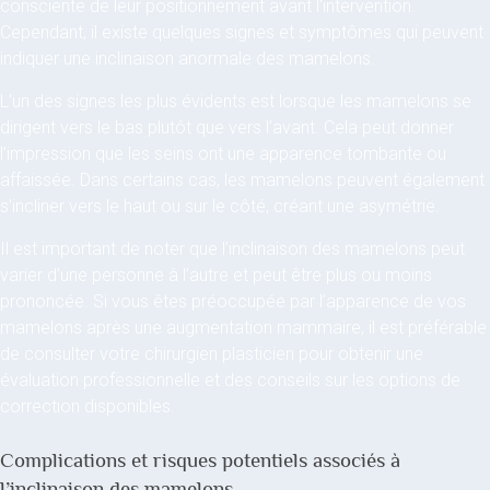
consciente de leur positionnement avant l’intervention.
Cependant, il existe quelques signes et symptômes qui peuvent
indiquer une inclinaison anormale des mamelons.
L’un des signes les plus évidents est lorsque les mamelons se
dirigent vers le bas plutôt que vers l’avant. Cela peut donner
l’impression que les seins ont une apparence tombante ou
affaissée. Dans certains cas, les mamelons peuvent également
s’incliner vers le haut ou sur le côté, créant une asymétrie.
Il est important de noter que l’inclinaison des mamelons peut
varier d’une personne à l’autre et peut être plus ou moins
prononcée. Si vous êtes préoccupée par l’apparence de vos
mamelons après une augmentation mammaire, il est préférable
de consulter votre chirurgien plasticien pour obtenir une
évaluation professionnelle et des conseils sur les options de
correction disponibles.
Complications et risques potentiels associés à
l’inclinaison des mamelons