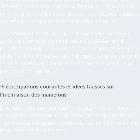
affecter la position des mamelons. De plus, si la peau est trop
étirée ou si les muscles pectoraux sont trop relâchés, cela peut
également contribuer à une inclinaison des mamelons.
Il est important de souligner que l’inclinaison des mamelons
après une augmentation mammaire est généralement un
problème esthétique et n’a pas de conséquences graves sur la
santé. Cependant, cela peut avoir un impact sur la confiance en
soi et le bien-être émotionnel d’une femme, ce qui en fait une
préoccupation légitime.
Préoccupations courantes et idées fausses sur
l’inclinaison des mamelons
L’inclinaison des mamelons après une augmentation mammaire
peut susciter de nombreuses préoccupations et idées fausses.
Il est important de dissiper certains de ces malentendus afin de
mieux comprendre la situation.