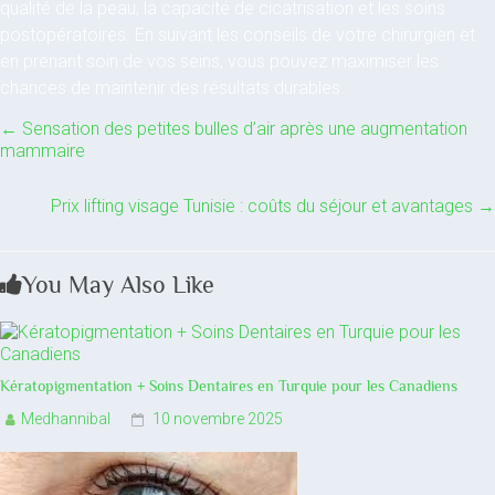
qualité de la peau, la capacité de cicatrisation et les soins
postopératoires. En suivant les conseils de votre chirurgien et
en prenant soin de vos seins, vous pouvez maximiser les
chances de maintenir des résultats durables.
←
Sensation des petites bulles d’air après une augmentation
mammaire
Prix lifting visage Tunisie : coûts du séjour et avantages
→
You May Also Like
Kératopigmentation + Soins Dentaires en Turquie pour les Canadiens
Medhannibal
10 novembre 2025