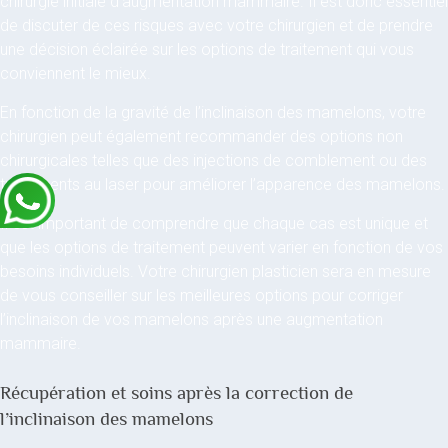
chirurgie initiale d’augmentation mammaire. Il est donc essentiel
de discuter de ces risques avec votre chirurgien et de prendre
une décision éclairée sur les options de traitement qui vous
conviennent le mieux.
En fonction de la gravité de l’inclinaison des mamelons, votre
chirurgien peut également recommander des options non
chirurgicales telles que des injections de comblement ou des
traitements au laser pour améliorer l’apparence des mamelons.
Il est important de comprendre que chaque cas est unique et
que les options de traitement peuvent varier en fonction de vos
besoins individuels. Votre chirurgien plasticien sera en mesure
de vous conseiller sur les meilleures options pour corriger
l’inclinaison de vos mamelons après une augmentation
mammaire.
Récupération et soins après la correction de
l’inclinaison des mamelons