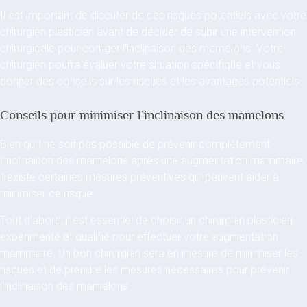
Il est important de discuter de ces risques potentiels avec votre
chirurgien plasticien avant de décider de subir une intervention
chirurgicale pour corriger l’inclinaison des mamelons. Votre
chirurgien pourra évaluer votre situation spécifique et vous
donner des conseils sur les risques et les avantages potentiels.
Conseils pour minimiser l’inclinaison des mamelons
Bien qu’il ne soit pas possible de prévenir complètement
l’inclinaison des mamelons après une augmentation mammaire,
il existe certaines mesures préventives qui peuvent aider à
minimiser ce risque.
Tout d’abord, il est essentiel de choisir un chirurgien plasticien
expérimenté et qualifié pour effectuer votre augmentation
mammaire. Un bon chirurgien sera en mesure de minimiser les
risques et de prendre les mesures nécessaires pour prévenir
l’inclinaison des mamelons.