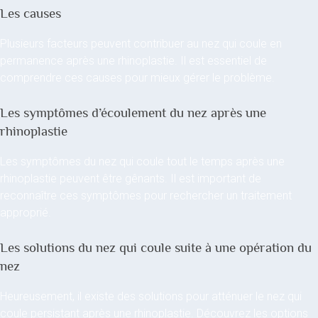
Les causes
Plusieurs facteurs peuvent contribuer au nez qui coule en
permanence après une rhinoplastie. Il est essentiel de
comprendre ces causes pour mieux gérer le problème.
Les symptômes d’écoulement du nez après une
rhinoplastie
Les symptômes du nez qui coule tout le temps après une
rhinoplastie peuvent être gênants. Il est important de
reconnaître ces symptômes pour rechercher un traitement
approprié.
Les solutions du nez qui coule suite à une opération du
nez
Heureusement, il existe des solutions pour atténuer le nez qui
coule persistant après une rhinoplastie. Découvrez les options