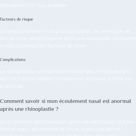
disponibles pour vous soulager.
Facteurs de risque
Certaines personnes sont plus susceptibles de développer un
nez qui coule en permanence après une rhinoplastie. Découvrez
si vous présentez des facteurs de risque.
Complications
Le nez qui coule constant peut entraîner des complications si
elles ne sont pas traitées correctement. Apprenez à éviter ces
problèmes.
Comment savoir si mon écoulement nasal est anormal
après une rhinoplastie ?
Un écoulement nasal persistant après une rhinoplastie peut être
normal, mais il est essentiel de savoir quand cela devient