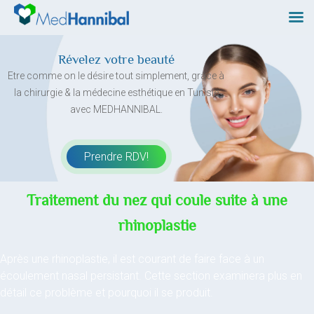
Skip
to
content
Révelez votre beauté
Etre comme on le désire tout simplement, grâce à
la chirurgie & la médecine esthétique en Tunisie
avec MEDHANNIBAL.
Prendre RDV!
Traitement du nez qui coule suite à une
rhinoplastie
Après une rhinoplastie, il est courant de faire face à un
écoulement nasal persistant. Cette section examinera plus en
détail ce problème et pourquoi il se produit.