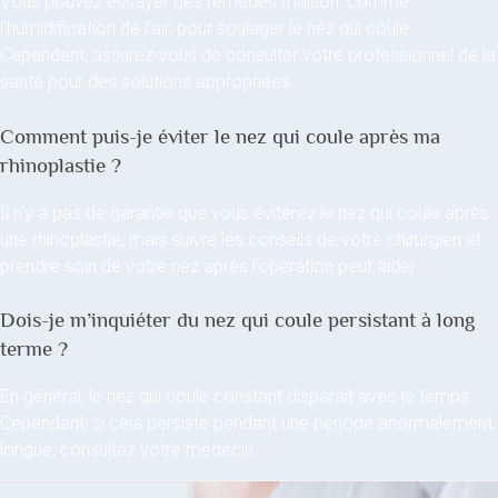
Vous pouvez essayer des remèdes maison, comme
l’humidification de l’air, pour soulager le nez qui coule.
Cependant, assurez-vous de consulter votre professionnel de la
santé pour des solutions appropriées.
Comment puis-je éviter le nez qui coule après ma
rhinoplastie ?
Il n’y a pas de garantie que vous éviterez le nez qui coule après
une rhinoplastie, mais suivre les conseils de votre chirurgien et
prendre soin de votre nez après l’opération peut aider.
Dois-je m’inquiéter du nez qui coule persistant à long
terme ?
En général, le nez qui coule constant disparaît avec le temps.
Cependant, si cela persiste pendant une période anormalement
longue, consultez votre médecin.