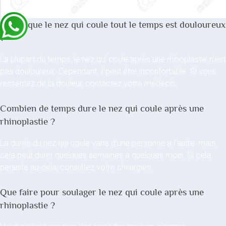
Est-ce que le nez qui coule tout le temps est douloureux
?
La plupart du temps, le nez qui coule après une rhinoplastie n’est
pas douloureux. Cependant, il peut être inconfortable. Si vous
ressentez de la douleur, contactez votre médecin.
Combien de temps dure le nez qui coule après une
rhinoplastie ?
La durée du nez qui coule varie d’une personne à l’autre, mais
cela peut durer quelques semaines à quelques mois. Si cela
persiste au-delà, consultez votre chirurgien.
Que faire pour soulager le nez qui coule après une
rhinoplastie ?