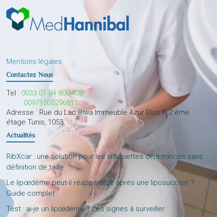
Mentions légales
Contactez Nous
Tel :
0033 01 84 800 400
00971505296811
Adresse : Rue du Lac Biwa Immeuble Azur Bloc B 2 ème
étage Tunis, 1053
Actualités
RibXcar : une solution pour les silhouettes déjà minces sans
définition de taille
Le lipœdème peut-il réapparaître après une liposuccion ?
Guide complet
Test : ai-je un lipœdème ? Les signes à surveiller