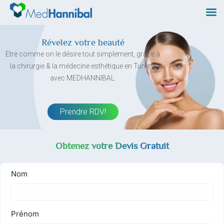
Skip
to
content
Révelez votre beauté
Etre comme on le désire tout simplement, grâce à
la chirurgie & la médecine esthétique en Tunisie
avec MEDHANNIBAL.
Prendre RDV!
Obtenez votre Devis Gratuit