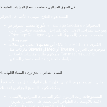
3. المشدات الطبية (Compression) في السوق الجزائري
المشد هو « العلاج اليومي » الأهم. في الجزائر:
الأنواع:
معظم المتوفر هو « Tricotage Circulaire » (المحبوك
دائرياً)، وهو جيد للمراحل الأولى. لكن للمراحل المتقدمة، تحتاجين
« Tricotage Rectiligne » (المحبوك المسطح)، وهو صلب ويمنع
التورم بفعالية.
أين تجدينها؟:
ابحثي عن محلات « Matériel Médical » الكبرى.
متوفرة في الجزائر،
Thuasne
أو
Medi
أو
Sigvaris
ماركات مثل
ويمكنهم طلب مقاسات خاصة لكِ (Sur mesure) إذا كانت
القياسات الجاهزة لا تناسب تضخم الساقين.
4. النظام الغذائي « الجزائري » المضاد للالتهاب
بما أن الليبيديما مرض التهابي، فإن تقليل الالتهاب يقلل من الألم فوراً.
يمكنكِ تكييف المطبخ الجزائري لخدمتك:
المسموحات:
زيت الزيتون البكر (أساسي)، السردين والأسماك
(غنية بالأوميغا 3)، الطواجن التي تعتمد على الخضار (القرنون،
الجلبانة، الكوسة)، والتوابل مثل الكركم.