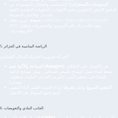
الممنوعات (المحفزات):
الكسكسي والعجائن المصنوعة من
الدقيق الأبيض (الجلوتين يحفز الالتهاب)، الحلويات التقليدية الغنية
بالسكر، والأجبان المصنعة.
نصيحة:
جربي نظام « RAD Diet » (Rare Adipose Disorder
diet)، وهو نظام يركز على البروتين والخضروات وتقليل
الكربوهيدرات.
5. الرياضة المناسبة في الجزائر
الحركة ضرورية لتحريك السائل اللمفاوي:
هي الأفضل على الإطلاق.
السباحة والأكوا-جيم (Aquagym):
ضغط الماء يعمل كمساج طبيعي للساقين. تتوفر مسابح خاصة
للنساء في معظم المدن الكبرى (الجزائر، البليدة، سطيف،
وهران).
المشي السريع:
ولكن
بشرط
ارتداء المشد الطبي أثناء المشي
لمنع تجمع السوائل في الأسفل.
6. الجانب المادي والتعويضات
للأسف، لا يعترف بالليبيديما كمرض
الضمان الاجتماعي (CNAS):