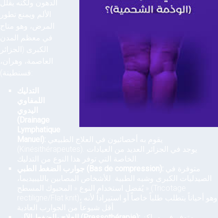
الدهون ولكنه يقلل
الألم ويمنع تطور
المرض، وهو متاح
في معظم المدن
الكبرى (الجزائر
العاصمة، وهران،
قسنطينة):
التدليك
اللمفاوي
اليدوي
(Drainage
Lymphatique
يقوم به أخصائيون في العلاج الطبيعي
Manuel):
(Kinésithérapeutes). يوجد في الجزائر العديد من العيادات
الخاصة التي توفر هذا النوع من التدليك.
متوفرة في
جوارب الضغط الطبي (Bas de compression):
الصيدليات الكبرى وشبه الطبية. للأشخاص المصابين بالليبيديما،
يُفضل استخدام النوع « المحبوك المسطح » (Tricotage
rectiligne/Flat knit)، وهو أحياناً يتطلب طلباً خاصاً أو استيراداً لأنه
أقل شيوعاً من الجوارب العادية.
متوفر في مراكز
العلاج بالضغط الآلي (Pressothérapie):