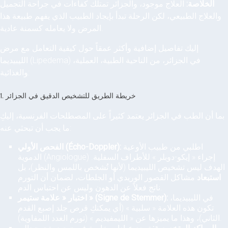
الخلاصة:
العلاج موجود، والجزائر تمتلك كفاءات في جراحة التجميل
والعلاج الطبيعي، لكن الرحلة تبدأ بإيجاد الطبيب الذي يفهم طبيعة هذا
المرض ولا يعامله كسمنة عادية.
إليك تفاصيل إضافية وأكثر عمقاً حول كيفية التعامل مع مرض
الليبيديما (Lipedema) في الجزائر، من الناحية الطبية، العملية،
والغذائية:
1. خريطة الطريق للتشخيص الدقيق في الجزائر
بما أن الطب في الجزائر يعتمد كثيراً على المصطلحات الفرنسية، إليكِ
ما يجب أن تبحثي عنه:
اطلبي من طبيب الأوعية
الفحص الأولي (Écho-Doppler):
الدموية (Angiologue) إجراء « إيكو-دوبلر » للأطراف السفلية.
الهدف ليس تشخيص الليبيديما (لأنها تُشخص باللمس والنظر)، بل
استبعاد
مشاكل القصور الوريدي أو الجلطات، لضمان أن التورم
ناتج فعلاً عن الدهون وليس عن احتباس الدم.
في الليبيديما،
اختبار « علامة ستيمر » (Signe de Stemmer):
تكون هذه العلامة « سلبية » (أي يمكنكِ قرص جلد إصبع القدم
الثاني)، وهذا ما يميزها عن « الليمفيديم » (تورم الغدد اللمفاوية).