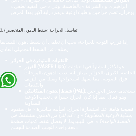
المراكز المتخصصة:
توجد عيادات خاصة في « حيدرة »، « دالي
ابراهيم »، و »الشراقة » بالعاصمة، وفي « حي العقيد لطفي »
بوهران، تضم جراحين وأطباء أوعية لديهم دراية أكبر بهذا المرض.
2. تفاصيل الجراحة (شفط الدهون المتخصص)
إذا قررتِ التوجه للجراحة، يجب أن تعلمي أن شفط دهون الليبيديما
يختلف عن الشفط التجميلي العادي:
التقنيات المتوفرة في الجزائر:
هو الأكثر انتشاراً في العيادات
الفيزر (VASER Lipo):
الخاصة الكبرى بالجزائر. يمتاز بأنه يذيب الدهون بالموجات
فوق الصوتية، مما يسهل استخراجها ويقلل من النزيف
والكدمات.
يستخدمه بعض الجراحين
شفط الدهون الميكانيكي (PAL):
وهو فعال أيضاً إذا كان الجراح خبيراً في تجنب الأوعية
اللمفاوية.
نصيحة هامة:
عند استشارة الجراح، اسأليه مباشرة:
« هل ستقوم
بحماية الأوعية اللمفاوية؟ »
و
« كم لتراً من الدهون ستشفط في
الحصة الواحدة؟ »
. في الليبيديما، لا يفضل شفط كميات ضخمة
دفعة واحدة لتجنب الصدمة للجسم.