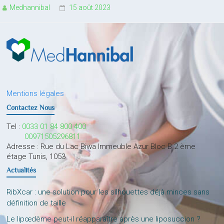
Medhannibal
15 août 2023
Mentions légales
Contactez Nous
Tel :
0033 01 84 800 400
00971505296811
Adresse : Rue du Lac Biwa Immeuble Azur Bloc B 2 ème
étage Tunis, 1053
Actualités
RibXcar : une solution pour les silhouettes déjà minces sans
définition de taille
Le lipœdème peut-il réapparaître après une liposuccion ?