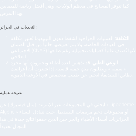
كما تتوفر المسابح في معظم الولايات، وهي أفضل رياضة للمصابين
بهذا المرض.
التحديات في الجزائر:
التكلفة:
العمليات الجراحية لشفط دهون الليبيديما تُعتبر مكلفة
في العيادات الخاصة، ولا يتم تعويضها حالياً من قبل الضمان
الاجتماعي (CNAS) لأنها تُصنف غالباً كعمليات تجميلية رغم طابعها
العلاجي.
الوعي الطبي:
قد تذهبين لعدة أطباء ويخبرونكِ أنها مجرد
« سمنة » ويطلبون منكِ حمية قاسية. إذا شعرتِ أن أعراضك
تطابق الليبيديما، ابحثي عن طبيب متخصص في الأوعية الدموية.
نصيحة عملية:
ابحثي في المجموعات عبر الإنترنت (مثل فيسبوك) عن « Lipoedème
Algérie » أو مجموعات دعم مريضات الليبيديما، حيث تتبادل النساء
الجزائريات أسماء الأطباء والجراحين الذين حققوا نتائج جيدة في هذا
المجال تحديداً.