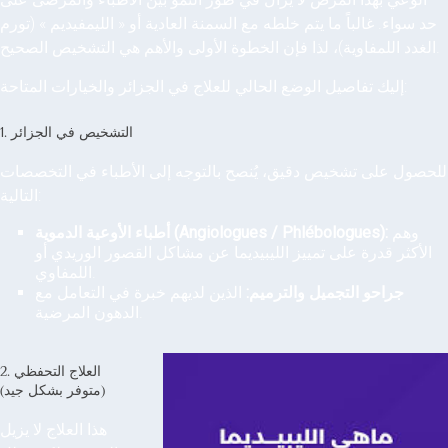
حد سواء. غالباً ما يتم خلطه مع السمنة العادية أو « الليمفيديم » (تورم
الغدد اللمفاوية)، لذا فإن الخطوة الأولى والأهم هي التشخيص الصحيح.
إليك تفاصيل الوضع الحالي للعلاج في الجزائر والخيارات المتاحة:
1. التشخيص في الجزائر
للحصول على تشخيص دقيق، يُنصح بالتوجه إلى الأطباء في التخصصات
التالية:
وهم
أطباء الأوعية الدموية (Angiologues / Phlébologues):
الأكثر قدرة على تمييز الليبيديما عن مشاكل القصور الوريدي أو
اللمفاوي.
جراحو التجميل والترميم:
الذين لديهم خبرة في التعامل مع
الدهون المرضية.
2. العلاج التحفظي
(متوفر بشكل جيد)
هذا العلاج لا يزيل