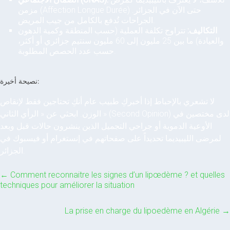
مزمن (Affection Longue Durée) حتى الآن في الجزائر.
الجراحات تُدفع بالكامل من جيب المريض.
التكاليف:
تتراوح تكلفة العملية (حسب المنطقة وكمية الدهون
والعيادة) ما بين 25 مليون إلى 60 مليون سنتيم جزائري أو أكثر،
حسب عدد الحصص المطلوبة.
نصيحة أخيرة:
لا تشعري بالإحباط إذا أخبركِ طبيب عام أنكِ تحتاجين فقط لإنقاص
الوزن. ابحثي عن « الرأي الثاني » (Second Opinion) لدى مختصين في
الأوعية الدموية أو جراحي التجميل الذين ينشرون حالات قبل وبعد
لمرضى الليبيديما تحديداً على صفحاتهم في إنستغرام أو فيسبوك في
الجزائر.
←
Comment reconnaitre les signes d’un lipœdème ? et quelles
techniques pour améliorer la situation
La prise en charge du lipoedème en Algérie
→