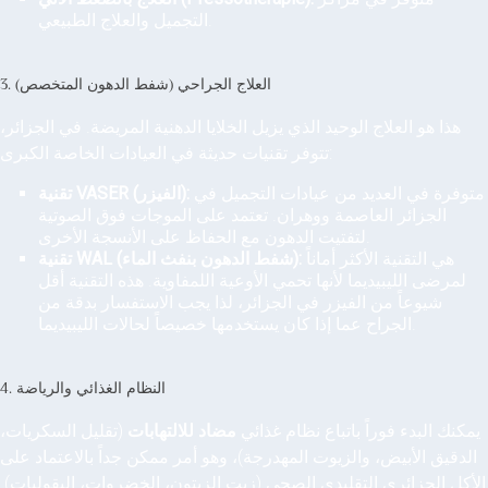
التجميل والعلاج الطبيعي.
3. العلاج الجراحي (شفط الدهون المتخصص)
هذا هو العلاج الوحيد الذي يزيل الخلايا الدهنية المريضة. في الجزائر،
تتوفر تقنيات حديثة في العيادات الخاصة الكبرى:
متوفرة في العديد من عيادات التجميل في
تقنية VASER (الفيزر):
الجزائر العاصمة ووهران. تعتمد على الموجات فوق الصوتية
لتفتيت الدهون مع الحفاظ على الأنسجة الأخرى.
هي التقنية الأكثر أماناً
تقنية WAL (شفط الدهون بنفث الماء):
لمرضى الليبيديما لأنها تحمي الأوعية اللمفاوية. هذه التقنية أقل
شيوعاً من الفيزر في الجزائر، لذا يجب الاستفسار بدقة من
الجراح عما إذا كان يستخدمها خصيصاً لحالات الليبيديما.
4. النظام الغذائي والرياضة
يمكنك البدء فوراً باتباع نظام غذائي
مضاد للالتهابات
(تقليل السكريات،
الدقيق الأبيض، والزيوت المهدرجة)، وهو أمر ممكن جداً بالاعتماد على
الأكل الجزائري التقليدي الصحي (زيت الزيتون، الخضروات، البقوليات).