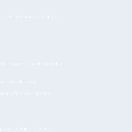
éances de drainage. Assurez-
Medi, Thuasne) dans les grandes
aille pas la peau,
e microfibres respirantes.
pressothérapie. C’est un