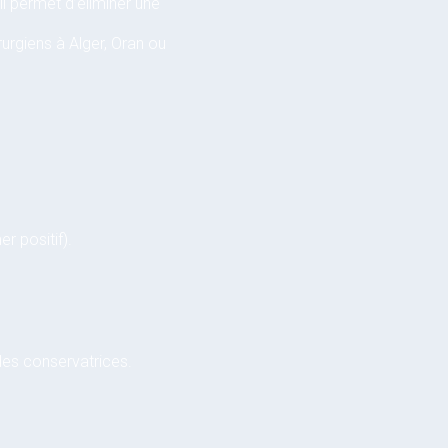
l permet d’éliminer une
urgiens à Alger, Oran ou
r positif).
odes conservatrices.