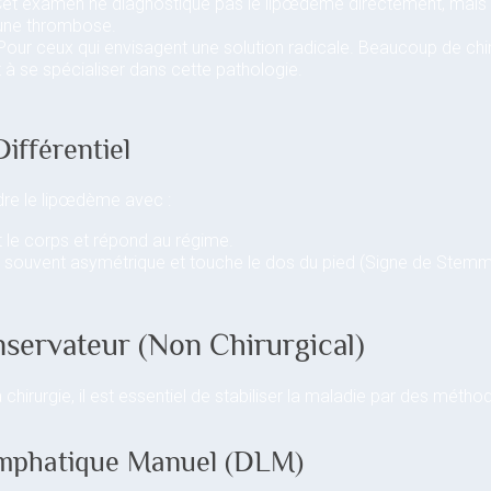
Cet examen ne diagnostique pas le lipœdème directement, mais i
 une thrombose.
our ceux qui envisagent une solution radicale. Beaucoup de chir
 se spécialiser dans cette pathologie.
Différentiel
ndre le lipœdème avec :
 le corps et répond au régime.
 souvent asymétrique et touche le dos du pied (Signe de Stemme
servateur (Non Chirurgical)
a chirurgie, il est essentiel de stabiliser la maladie par des méth
Lymphatique Manuel (DLM)