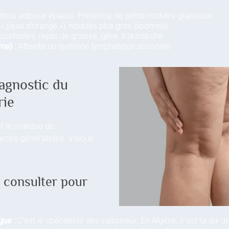
tissu adipeux épaissi. Présence de petits nodules graisseux.
(« peau d’orange »), nodules plus gros (lipomes).
ortantes, replis de graisse, gêne à la marche.
me) :
Atteinte du système lymphatique associée.
agnostic du
rie
est le manque de
ecins généralistes. Voici le
e consulter pour
gue :
C’est le spécialiste des vaisseaux. En Algérie, c’est lui qui do