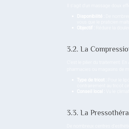
Il s’agit d’un massage doux eff
Disponibilité :
De nombreux
vous que le praticien maî
Objectif :
Réduire la doule
3.2. La Compressio
C’est le pilier du traitement. 
pharmacies ou magasins de ma
Type de tricot :
Pour le li
contrairement au tricot ci
Conseil local :
Vu le climat
3.3. La Pressothéra
De nombreux centres d’esthétiq