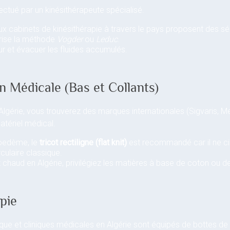
ectué par un kinésithérapeute spécialisé.
 cabinets de kinésithérapie à travers le pays proposent des s
trise la méthode
Vogder
ou
Leduc
.
ur et évacuer les fluides accumulés.
n Médicale (Bas et Collants)
En Algérie, vous trouverez des marques internationales (Sigvaris, 
tériel médical.
poedème, le
tricot rectiligne (flat knit)
est recommandé car il ne cis
rculaire classique.
 chaud en Algérie, privilégiez les matières à base de coton ou d
pie
ue et cliniques médicales en Algérie sont équipés de bottes de 