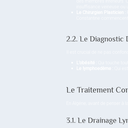
des membres inférieurs. 
insuffisance veineuse ou
Le Chirurgien Plasticien :
P
Constantine commencent à
2.2. Le Diagnostic 
Il est crucial de ne pas confo
L’obésité :
Qui touche tout
Le lymphoedème :
Qui est
Le Traitement Con
En Algérie, avant de penser à l
3.1. Le Drainage 