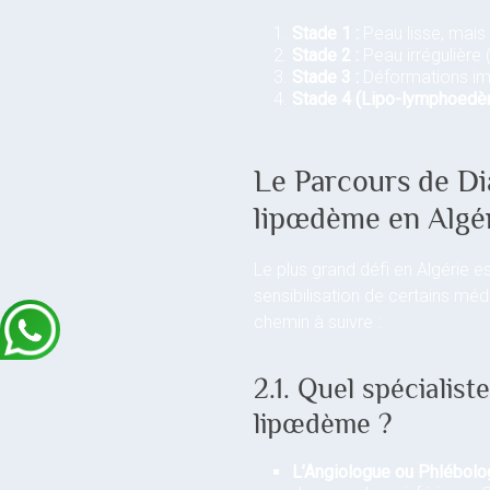
Stade 1 :
Peau lisse, mais 
Stade 2 :
Peau irrégulière 
Stade 3 :
Déformations imp
Stade 4 (Lipo-lymphoedè
Le Parcours de Di
lipœdème en Algé
Le plus grand défi en Algérie 
sensibilisation de certains méd
chemin à suivre :
2.1. Quel spécialist
lipœdème ?
L’Angiologue ou Phlébolo