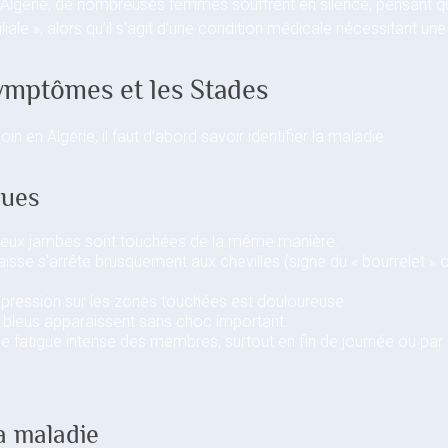
n Algérie, de nombreuses femmes souffrent en silence, pensant q
iale », alors qu’il s’agit d’une condition médicale nécessitant un
ymptômes et les Stades
 en Algérie, il faut d’abord savoir identifier la maladie.
ques
eux jambes sont touchées de la même manière.
isse s’arrête brusquement aux chevilles (signe du « bourrelet » o
pression sur les zones touchées est douloureuse.
bleus apparaissent sans choc important.
e fatigue intense des membres, surtout en fin de journée ou par
la maladie