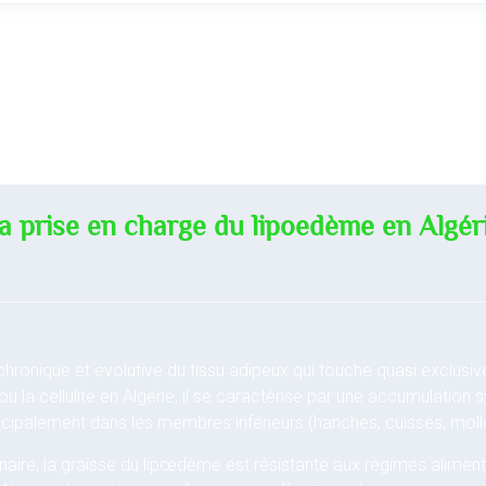
a prise en charge du lipoedème en Algér
hronique et évolutive du tissu adipeux qui touche quasi exclus
ou la cellulite en Algérie, il se caractérise par une accumulation
ncipalement dans les membres inférieurs (hanches, cuisses, mollet
naire, la graisse du lipœdème est résistante aux régimes alimentai