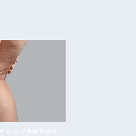
it réaliser un
Écho-Doppler