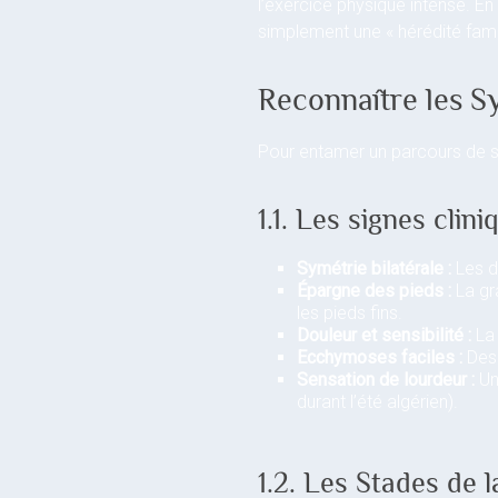
l’exercice physique intense. E
simplement une « hérédité famil
Reconnaître les S
Pour entamer un parcours de soin
1.1. Les signes clini
Symétrie bilatérale :
Les d
Épargne des pieds :
La gra
les pieds fins.
Douleur et sensibilité :
La 
Ecchymoses faciles :
Des 
Sensation de lourdeur :
Un
durant l’été algérien).
1.2. Les Stades de 