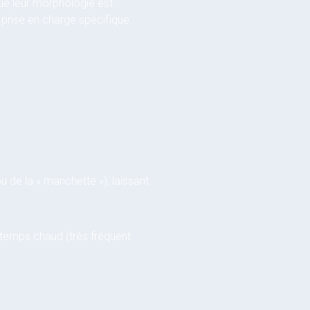
ue leur morphologie est
e prise en charge spécifique.
u de la « manchette »), laissant
 temps chaud (très fréquent