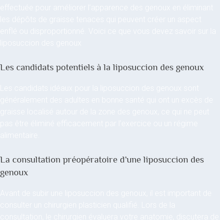
effectuée pour améliorer l’apparence des genoux en éliminant
les dépôts de graisse tenaces qui peuvent créer un aspect
enflé ou disproportionné. Voici ce que vous devez savoir sur la
liposuccion des genoux
Les candidats potentiels à la liposuccion des genoux
Les candidats idéaux pour la liposuccion des genoux sont
généralement des adultes en bonne santé qui ont un excès de
graisse localisé autour de la zone des genoux, ce qui ne peut
pas être éliminé efficacement par l’exercice ou un régime
alimentaire.
La consultation préopératoire d’une liposuccion des
genoux
Avant de subir une liposuccion des genoux, il est important de
consulter un chirurgien plasticien qualifié. Lors de la
consultation, le chirurgien évaluera votre anatomie, discutera de