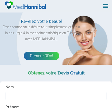
Skip
to
content
Révelez votre beauté
Etre comme on le désire tout simplement, grâce à
la chirurgie & la médecine esthétique en Tunisie
avec MEDHANNIBAL.
Prendre RDV!
Obtenez votre Devis Gratuit