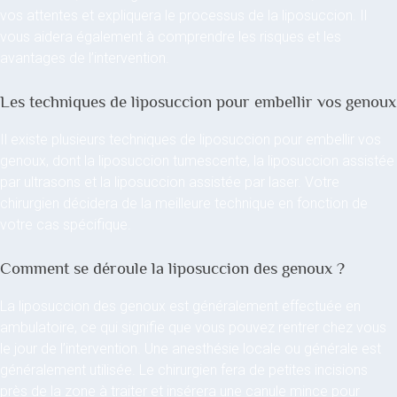
vos attentes et expliquera le processus de la liposuccion. Il
vous aidera également à comprendre les risques et les
avantages de l’intervention.
Les techniques de liposuccion pour embellir vos genoux
Il existe plusieurs techniques de liposuccion pour embellir vos
genoux, dont la liposuccion tumescente, la liposuccion assistée
par ultrasons et la liposuccion assistée par laser. Votre
chirurgien décidera de la meilleure technique en fonction de
votre cas spécifique.
Comment se déroule la liposuccion des genoux ?
La liposuccion des genoux est généralement effectuée en
ambulatoire, ce qui signifie que vous pouvez rentrer chez vous
le jour de l’intervention. Une anesthésie locale ou générale est
généralement utilisée. Le chirurgien fera de petites incisions
près de la zone à traiter et insérera une canule mince pour