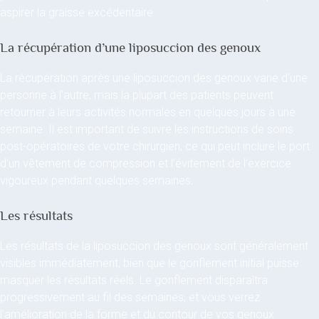
aspirer la graisse excédentaire.
La récupération d’une liposuccion des genoux
La récupération après une liposuccion des genoux varie d’une
personne à l’autre, mais la plupart des patients peuvent
retourner à leurs activités normales en quelques jours à une
semaine. Il est important de suivre les instructions de soins
post-opératoires de votre chirurgien, ce qui peut inclure le port
d’un vêtement de compression et l’évitement de l’exercice
vigoureux pendant quelques semaines.
Les résultats
Les résultats de la liposuccion des genoux sont généralement
visibles immédiatement, bien que le gonflement initial puisse
masquer les résultats réels. Le gonflement disparaîtra
progressivement au fil des semaines, et vous verrez
l’amélioration de la forme et du contour de vos genoux.