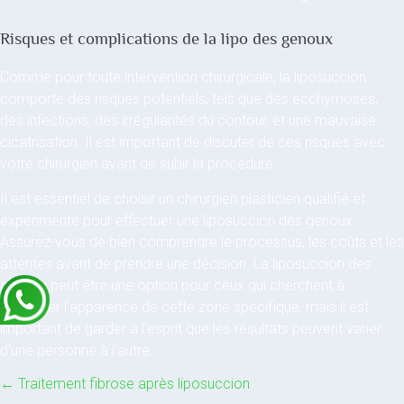
Risques et complications de la lipo des genoux
Comme pour toute intervention chirurgicale, la liposuccion
comporte des risques potentiels, tels que des ecchymoses,
des infections, des irrégularités du contour, et une mauvaise
cicatrisation. Il est important de discuter de ces risques avec
votre chirurgien avant de subir la procédure.
Il est essentiel de choisir un chirurgien plasticien qualifié et
expérimenté pour effectuer une liposuccion des genoux.
Assurez-vous de bien comprendre le processus, les coûts et les
attentes avant de prendre une décision. La liposuccion des
genoux peut être une option pour ceux qui cherchent à
améliorer l’apparence de cette zone spécifique, mais il est
important de garder à l’esprit que les résultats peuvent varier
d’une personne à l’autre.
←
Traitement fibrose après liposuccion