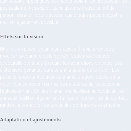
aux besoins spécifiques de chaque patient. Ce processus n’est
pas seulement un exploit technique, mais aussi un art de
personnalisation pour s’assurer que chaque patient reçoit le
meilleur ajustement possible.
Effets sur la vision
Une fois en place, les anneaux agissent rapidement pour
modifier la courbure de la cornée. Cette modification
structurelle contribue à réduire les aberrations optiques, ces
distorsions gênantes qui altèrent la qualité de la vision. Les
patients rapportent souvent une amélioration notable de la
vision, que ce soit en termes de netteté ou de réduction de
l’éblouissement. En plus d’améliorer la vision au quotidien, les
anneaux facilitent également l’utilisation de lentilles de contact,
rendant la correction de la vue plus confortable et efficace.
Adaptation et ajustements