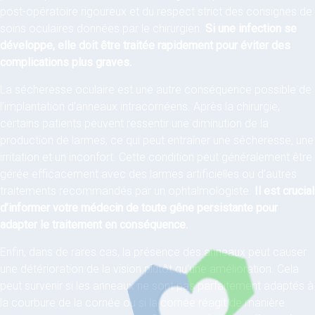
post-opératoire rigoureux et du respect strict des consignes de
soins oculaires données par le chirurgien.
Si une infection se
développe, elle doit être traitée rapidement pour éviter des
complications plus graves.
La sécheresse oculaire est une autre conséquence possible de
l’implantation d’anneaux intracornéens. Après la chirurgie,
certains patients peuvent ressentir une diminution de la
production de larmes, ce qui peut entraîner une sécheresse, une
irritation et un inconfort. Cette condition peut généralement être
gérée efficacement avec des larmes artificielles ou d’autres
traitements recommandés par un ophtalmologiste.
Il est crucial
d’informer votre médecin de toute gêne persistante pour
adapter le traitement en conséquence.
Enfin, dans de rares cas, la présence des anneaux peut causer
une détérioration de la vision plutôt qu’une amélioration. Cela
peut survenir si les anneaux ne sont pas parfaitement adaptés à
la courbure de la cornée ou si la cornée réagit de manière