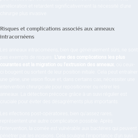
amélioration et retardent significativement la nécessité d’une
chirurgie plus invasive.
Risques et complications associés aux anneaux
intracornéens
Les anneaux intracornéens, bien que généralement sûrs, ne sont
pas exempts de risques.
L’une des complications les plus
courantes est la migration ou l’extrusion des anneaux
, où ceux-
ci bougent ou sortent de leur position initiale. Cela peut entraîner
une gêne, une vision floue et, dans certains cas, nécessiter une
intervention chirurgicale pour repositionner ou retirer les
anneaux. La détection précoce grâce à un suivi régulier est
cruciale pour éviter des désagréments plus importants.
Les infections post-opératoires, bien qu’assez rares,
représentent une autre complication possible. Après
l’intervention, la cornée est vulnérable aux bactéries qui peuvent
pénétrer par les incisions. Cela souligne l’importance d’un suivi