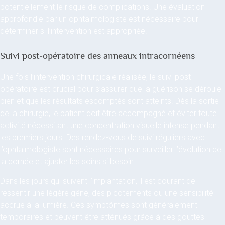
potentiellement le risque de complications. Une évaluation
approfondie par un ophtalmologiste est nécessaire pour
déterminer si l’intervention est appropriée.
Suivi post-opératoire des anneaux intracornéens
Une fois l’intervention chirurgicale réalisée, le suivi post-
opératoire est crucial pour s’assurer que la guérison se déroule
bien et que les résultats escomptés sont atteints. Dès la sortie
de la chirurgie, le patient doit être accompagné et éviter toute
activité nécessitant une concentration visuelle intense pendant
les premiers jours. Des rendez-vous de suivi réguliers avec
l’ophtalmologiste sont nécessaires pour surveiller l’évolution de
la cornée et ajuster les soins si besoin.
Dans les jours qui suivent l’implantation, il est courant de
ressentir une légère gêne, des picotements ou une sensibilité
accrue à la lumière. Ces symptômes sont généralement
temporaires et peuvent être atténués grâce à des gouttes