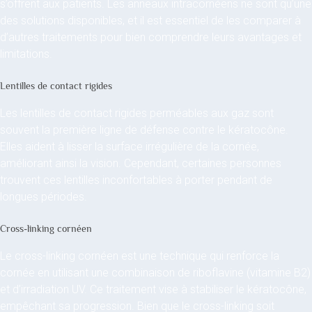
s’offrent aux patients. Les anneaux intracornéens ne sont qu’une
des solutions disponibles, et il est essentiel de les comparer à
d’autres traitements pour bien comprendre leurs avantages et
limitations.
Lentilles de contact rigides
Les lentilles de contact rigides perméables aux gaz sont
souvent la première ligne de défense contre le kératocône.
Elles aident à lisser la surface irrégulière de la cornée,
améliorant ainsi la vision. Cependant, certaines personnes
trouvent ces lentilles inconfortables à porter pendant de
longues périodes.
Cross-linking cornéen
Le cross-linking cornéen est une technique qui renforce la
cornée en utilisant une combinaison de riboflavine (vitamine B2)
et d’irradiation UV. Ce traitement vise à stabiliser le kératocône,
empêchant sa progression. Bien que le cross-linking soit