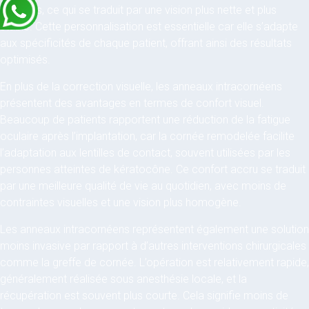
optiques, ce qui se traduit par une vision plus nette et plus
stable. Cette personnalisation est essentielle car elle s’adapte
aux spécificités de chaque patient, offrant ainsi des résultats
optimisés.
En plus de la correction visuelle, les anneaux intracornéens
présentent des avantages en termes de confort visuel.
Beaucoup de patients rapportent une réduction de la fatigue
oculaire après l’implantation, car la cornée remodelée facilite
l’adaptation aux lentilles de contact, souvent utilisées par les
personnes atteintes de kératocône. Ce confort accru se traduit
par une meilleure qualité de vie au quotidien, avec moins de
contraintes visuelles et une vision plus homogène.
Les anneaux intracornéens représentent également une solution
moins invasive par rapport à d’autres interventions chirurgicales
comme la greffe de cornée. L’opération est relativement rapide,
généralement réalisée sous anesthésie locale, et la
récupération est souvent plus courte. Cela signifie moins de