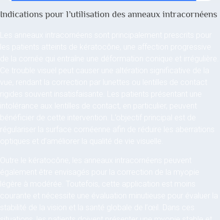
Indications pour l’utilisation des anneaux intracornéens
Les anneaux intracornéens sont principalement prescrits pour
les patients atteints de kératocône, une affection progressive
de la cornée qui entraîne une déformation conique et irrégulière.
Ce trouble visuel peut causer une altération significative de la
vue, rendant la correction par lunettes ou lentilles de contact
rigides souvent insatisfaisante. Les patients présentant une
intolérance aux lentilles de contact, en particulier, peuvent
bénéficier de cette intervention. L’objectif principal est de
régulariser la surface cornéenne afin de réduire les aberrations
optiques et d’améliorer la qualité de vie visuelle.
Outre le kératocône, les anneaux intracornéens peuvent
également être envisagés pour la correction de la myopie
légère à modérée. Toutefois, cette application est moins
courante et nécessite une évaluation minutieuse pour évaluer la
stabilité de la vision et la santé globale de l’œil. Dans ces
situations, les patients doivent présenter une myopie stable et