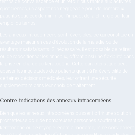
temps de convalescence et un retour plus rapide aux activités
quotidiennes, un aspect non négligeable pour de nombreux
patients soucieux de minimiser l’impact de la chirurgie sur leur
emploi du temps.
Les anneaux intracornéens sont réversibles, ce qui constitue un
avantage majeur en cas d’évolution de la maladie ou de
résultats insatisfaisants. Si nécessaire, il est possible de retirer
ou de repositionner les anneaux, offrant ainsi une flexibilité dans
la prise en charge du kératocône. Cette caractéristique peut
apaiser les inquiétudes des patients quant à l’irréversibilité de
certaines décisions médicales, leur offrant une sécurité
supplémentaire dans leur choix de traitement.
Contre-indications des anneaux intracornéens
Bien que les anneaux intracornéens puissent offrir une solution
prometteuse pour de nombreuses personnes souffrant de
kératocône ou de myopie légère à modérée, ils ne conviennent
pas à tout le monde. En effet, certaines conditions médicales