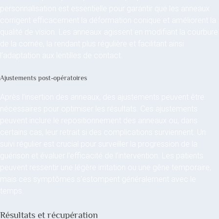
personnalisation est essentielle pour garantir que les anneaux
corrigent efficacement la déformation conique et améliorent la
qualité de vision. Les anneaux agissent en modifiant la courbure
de la cornée, la rendant plus régulière et facilitant ainsi
l’adaptation aux lentilles de contact.
Ajustements post-opératoires
Après l’insertion des anneaux, des ajustements peuvent être
nécessaires pour optimiser les résultats. Ces ajustements
peuvent inclure le repositionnement des anneaux ou, dans
certains cas, leur retrait si des complications surviennent. Un
suivi régulier est crucial pour surveiller la progression de la
guérison et évaluer l’efficacité de l’intervention. Les patients
peuvent ressentir une légère irritation ou une gêne temporaire,
mais ces symptômes s’estompent généralement avec le
temps.
Résultats et récupération