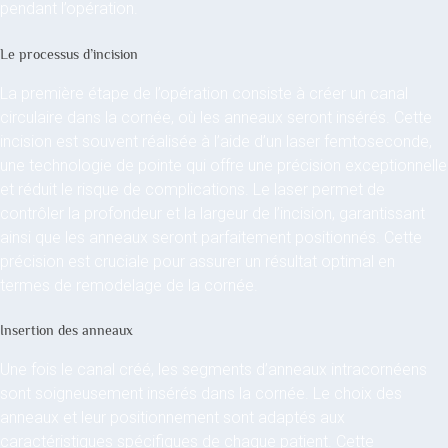
pendant l’opération.
Le processus d’incision
La première étape de l’opération consiste à créer un canal
circulaire dans la cornée, où les anneaux seront insérés. Cette
incision est souvent réalisée à l’aide d’un laser femtoseconde,
une technologie de pointe qui offre une précision exceptionnelle
et réduit le risque de complications. Le laser permet de
contrôler la profondeur et la largeur de l’incision, garantissant
ainsi que les anneaux seront parfaitement positionnés. Cette
précision est cruciale pour assurer un résultat optimal en
termes de remodelage de la cornée.
Insertion des anneaux
Une fois le canal créé, les segments d’anneaux intracornéens
sont soigneusement insérés dans la cornée. Le choix des
anneaux et leur positionnement sont adaptés aux
caractéristiques spécifiques de chaque patient. Cette