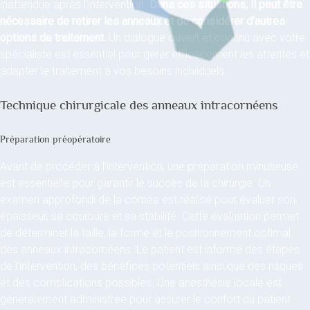
inattendue après l’intervention.
Dans ces situations, il peut être
nécessaire de retirer les anneaux et de considérer d’autres
options de traitement.
Un dialogue ouvert et continu avec votre
spécialiste est essentiel pour gérer efficacement les attentes et
adapter le traitement à vos besoins individuels.
Technique chirurgicale des anneaux intracornéens
Préparation préopératoire
Avant de procéder à l’intervention, une préparation minutieuse
est essentielle pour garantir le succès de la chirurgie. Un
examen approfondi de la cornée est réalisé pour évaluer son
épaisseur, sa courbure et sa stabilité. Cette évaluation permet
de déterminer la taille, la forme et le positionnement optimal
des anneaux intracornéens. Le patient est informé des étapes
de l’intervention, des bénéfices potentiels ainsi que des risques
et des complications possibles. Une anesthésie locale est
généralement administrée pour assurer le confort du patient