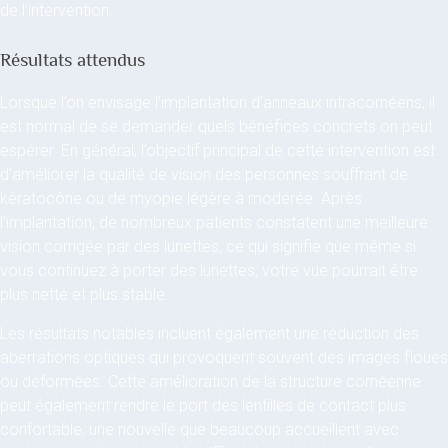
de l’intervention.
Résultats attendus
Lorsque l’on envisage l’implantation d’anneaux intracornéens, il
est normal de se demander quels bénéfices concrets on peut
espérer. En général, l’objectif principal de cette intervention est
d’améliorer la qualité de vision des personnes souffrant de
kératocône ou de myopie légère à modérée. Après
l’implantation, de nombreux patients constatent une meilleure
vision corrigée par des lunettes, ce qui signifie que même si
vous continuez à porter des lunettes, votre vue pourrait être
plus nette et plus stable.
Les résultats notables incluent également une réduction des
aberrations optiques qui provoquent souvent des images floues
ou déformées. Cette amélioration de la structure cornéenne
peut également rendre le port des lentilles de contact plus
confortable, une nouvelle que beaucoup accueillent avec