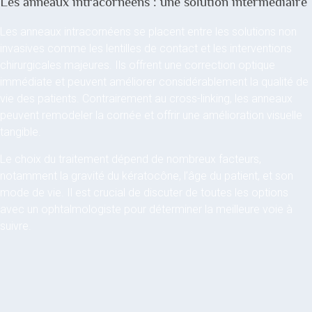
Les anneaux intracornéens : une solution intermédiaire
Les anneaux intracornéens se placent entre les solutions non
invasives comme les lentilles de contact et les interventions
chirurgicales majeures. Ils offrent une correction optique
immédiate et peuvent améliorer considérablement la qualité de
vie des patients. Contrairement au cross-linking, les anneaux
peuvent remodeler la cornée et offrir une amélioration visuelle
tangible.
Le choix du traitement dépend de nombreux facteurs,
notamment la gravité du kératocône, l’âge du patient, et son
mode de vie. Il est crucial de discuter de toutes les options
avec un ophtalmologiste pour déterminer la meilleure voie à
suivre.