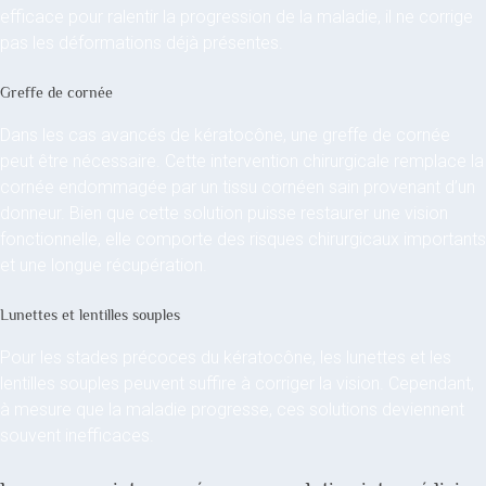
efficace pour ralentir la progression de la maladie, il ne corrige
pas les déformations déjà présentes.
Greffe de cornée
Dans les cas avancés de kératocône, une greffe de cornée
peut être nécessaire. Cette intervention chirurgicale remplace la
cornée endommagée par un tissu cornéen sain provenant d’un
donneur. Bien que cette solution puisse restaurer une vision
fonctionnelle, elle comporte des risques chirurgicaux importants
et une longue récupération.
Lunettes et lentilles souples
Pour les stades précoces du kératocône, les lunettes et les
lentilles souples peuvent suffire à corriger la vision. Cependant,
à mesure que la maladie progresse, ces solutions deviennent
souvent inefficaces.