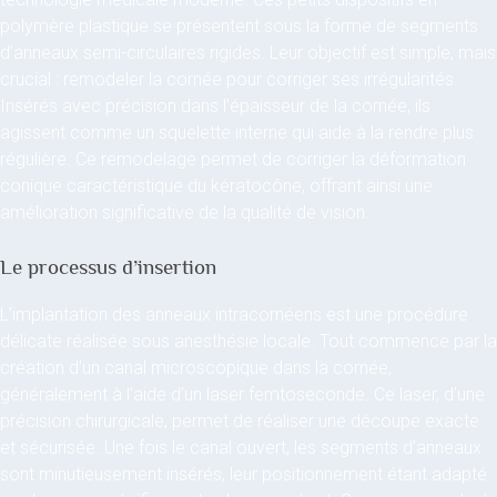
polymère plastique se présentent sous la forme de segments
d’anneaux semi-circulaires rigides. Leur objectif est simple, mais
crucial : remodeler la cornée pour corriger ses irrégularités.
Insérés avec précision dans l’épaisseur de la cornée, ils
agissent comme un squelette interne qui aide à la rendre plus
régulière. Ce remodelage permet de corriger la déformation
conique caractéristique du kératocône, offrant ainsi une
amélioration significative de la qualité de vision.
Le processus d’insertion
L’implantation des anneaux intracornéens est une procédure
délicate réalisée sous anesthésie locale. Tout commence par la
création d’un canal microscopique dans la cornée,
généralement à l’aide d’un laser femtoseconde. Ce laser, d’une
précision chirurgicale, permet de réaliser une découpe exacte
et sécurisée. Une fois le canal ouvert, les segments d’anneaux
sont minutieusement insérés, leur positionnement étant adapté