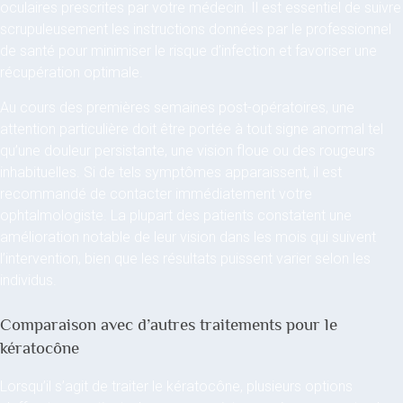
oculaires prescrites par votre médecin. Il est essentiel de suivre
scrupuleusement les instructions données par le professionnel
de santé pour minimiser le risque d’infection et favoriser une
récupération optimale.
Au cours des premières semaines post-opératoires, une
attention particulière doit être portée à tout signe anormal tel
qu’une douleur persistante, une vision floue ou des rougeurs
inhabituelles. Si de tels symptômes apparaissent, il est
recommandé de contacter immédiatement votre
ophtalmologiste. La plupart des patients constatent une
amélioration notable de leur vision dans les mois qui suivent
l’intervention, bien que les résultats puissent varier selon les
individus.
Comparaison avec d’autres traitements pour le
kératocône
Lorsqu’il s’agit de traiter le kératocône, plusieurs options