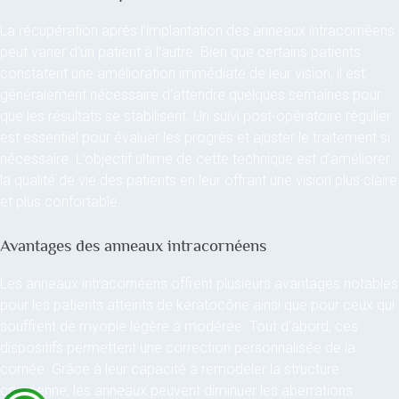
La récupération après l’implantation des anneaux intracornéens
peut varier d’un patient à l’autre. Bien que certains patients
constatent une amélioration immédiate de leur vision, il est
généralement nécessaire d’attendre quelques semaines pour
que les résultats se stabilisent. Un suivi post-opératoire régulier
est essentiel pour évaluer les progrès et ajuster le traitement si
nécessaire. L’objectif ultime de cette technique est d’améliorer
la qualité de vie des patients en leur offrant une vision plus claire
et plus confortable.
Avantages des anneaux intracornéens
Les anneaux intracornéens offrent plusieurs avantages notables
pour les patients atteints de kératocône ainsi que pour ceux qui
souffrent de myopie légère à modérée. Tout d’abord, ces
dispositifs permettent une correction personnalisée de la
cornée. Grâce à leur capacité à remodeler la structure
cornéenne, les anneaux peuvent diminuer les aberrations