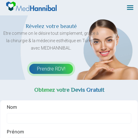
Skip
to
content
Révelez votre beauté
Etre comme on le désire tout simplement, grâce à
la chirurgie & la médecine esthétique en Tunisie
avec MEDHANNIBAL.
Prendre RDV!
Obtenez votre Devis Gratuit