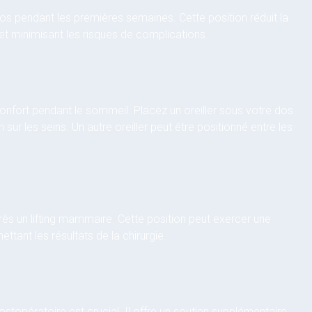
os pendant les premières semaines. Cette position réduit la
e et minimisant les risques de complications.
 confort pendant le sommeil. Placez un oreiller sous votre dos
 sur les seins. Un autre oreiller peut être positionné entre les
ès un lifting mammaire. Cette position peut exercer une
tant les résultats de la chirurgie.
stopératoire est crucial. Il offre un soutien supplémentaire