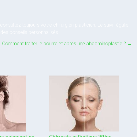
nsultez toujours votre chirurgien plasticien. Le suivi régulier
 des conseils personnalisés.
Comment traiter le bourrelet après une abdominoplastie ?
→
que paiement en
Chirurgie esthétique lifting