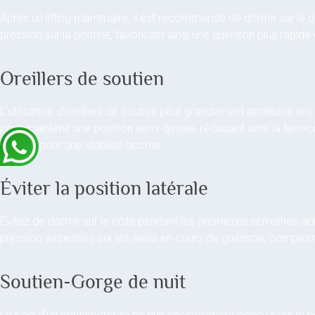
Après un lifting mammaire, il est recommandé de dormir sur le d
pression sur la poitrine, favorisant ainsi une guérison plus rapid
Oreillers de soutien
L’utilisation d’oreillers de soutien peut grandement améliorer le
pour maintenir une position semi-assise, réduisant ainsi la tension
genoux pour une stabilité accrue.
Éviter la position latérale
Évitez de dormir sur le côté pendant les premières semaines apr
pression excessive sur les seins en cours de guérison, compromet
Soutien-Gorge de nuit
Le port d’un soutien-gorge de nuit spécialement conçu pour le po