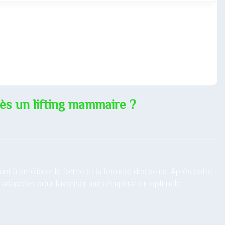
s un lifting mammaire ?
sant à améliorer la forme et la fermeté des seins. Après cette
l adaptées pour favoriser une récupération optimale.