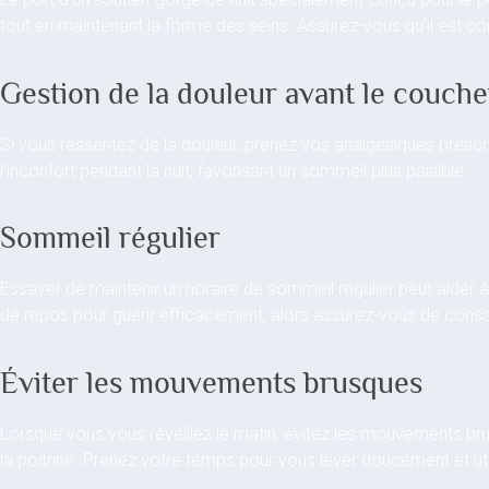
tout en maintenant la forme des seins. Assurez-vous qu’il est co
Gestion de la douleur avant le couche
Si vous ressentez de la douleur, prenez vos analgésiques prescr
l’inconfort pendant la nuit, favorisant un sommeil plus paisible.
Sommeil régulier
Essayer de maintenir un horaire de sommeil régulier peut aider 
de repos pour guérir efficacement, alors assurez-vous de con
Éviter les mouvements brusques
Lorsque vous vous réveillez le matin, évitez les mouvements bru
la poitrine. Prenez votre temps pour vous lever doucement et ut