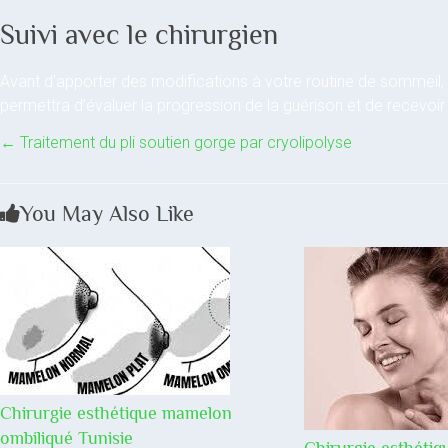
Suivi avec le chirurgien
Avant d’apporter des modifications à votre routine de sommeil, co
permettra d’évaluer la progression de la guérison et de recevoir
←
Traitement du pli soutien gorge par cryolipolyse
You May Also Like
Chirurgie esthétique mamelon
ombiliqué Tunisie
Chirurgie esthéti