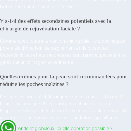
Botox peut durer environ 3 à 4 mois.
Y a-t-il des effets secondaires potentiels avec la
chirurgie de rejuvénation faciale ?
Comme avec toute intervention chirurgicale, il y a des risques
potentiels d’infection, de saignement et de cicatrices.
Cependant, ces effets secondaires sont rares et peuvent être
gérés par un chirurgien expérimenté.
Quelles crèmes pour la peau sont recommandées pour
réduire les poches malaires ?
Les crèmes contenant des ingrédients tels que la vitamine C,
l’acide hyaluronique et le rétinol peuvent aider à réduire
l’apparence des poches malaires. Il est préférable de consulter
un dermatologue pour des recommandations spécifiques.
←
Yeux ronds et globuleux : quelle opération possible ?