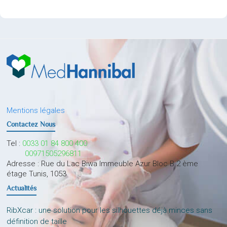
Mentions légales
Contactez Nous
Tel :
0033 01 84 800 400
00971505296811
Adresse : Rue du Lac Biwa Immeuble Azur Bloc B 2 ème
étage Tunis, 1053
Actualités
RibXcar : une solution pour les silhouettes déjà minces sans
définition de taille