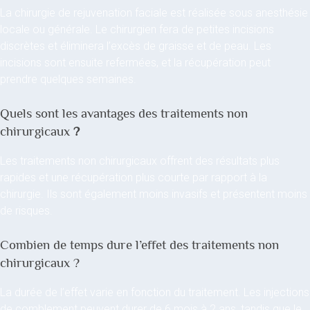
La chirurgie de rejuvenation faciale est réalisée sous anesthésie
locale ou générale. Le chirurgien fera de petites incisions
discrètes et éliminera l’excès de graisse et de peau. Les
incisions sont ensuite refermées, et la récupération peut
prendre quelques semaines.
Quels sont les avantages des traitements non
chirurgicaux
?
Les traitements non chirurgicaux offrent des résultats plus
rapides et une récupération plus courte par rapport à la
chirurgie. Ils sont également moins invasifs et présentent moins
de risques.
Combien de temps dure l’effet des traitements non
chirurgicaux ?
La durée de l’effet varie en fonction du traitement. Les injections
de comblement peuvent durer de 6 mois à 2 ans, tandis que le