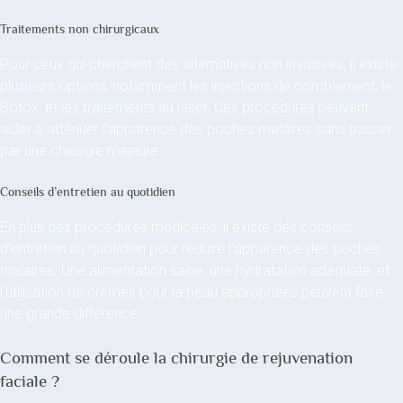
Traitements non chirurgicaux
Pour ceux qui cherchent des alternatives non invasives, il existe
plusieurs options, notamment les injections de comblement, le
Botox, et les traitements au laser. Ces procédures peuvent
aider à atténuer l’apparence des poches malaires sans passer
par une chirurgie majeure.
Conseils d’entretien au quotidien
En plus des procédures médicales, il existe des conseils
d’entretien au quotidien pour réduire l’apparence des poches
malaires. Une alimentation saine, une hydratation adéquate, et
l’utilisation de crèmes pour la peau appropriées peuvent faire
une grande différence.
Comment se déroule la chirurgie de rejuvenation
faciale ?