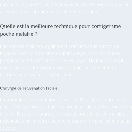
réponses aux questions fréquemment posées pour vous aider
à retrouver une apparence fraîche et énergique.
Quelle est la meilleure technique pour corriger une
poche malaire ?
Les poches malaires, également connues sous le nom de
bajoues, sont un problème courant auquel de nombreuses
personnes sont confrontées en vieillissant. Heureusement, il
existe plusieurs techniques pour corriger ce problème et
retrouver une apparence plus jeune.
Chirurgie de rejuvenation faciale
La chirurgie de rejuvenation faciale est l’une des méthodes les
plus efficaces pour corriger les poches malaires. Elle consiste à
éliminer l’excès de graisse et de peau sous la région malaire,
redonnant ainsi à votre visage une apparence plus jeune et plus
tonique.