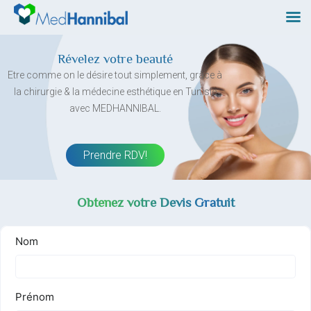
Skip
to
content
Révelez votre beauté
Etre comme on le désire tout simplement, grâce à
la chirurgie & la médecine esthétique en Tunisie
avec MEDHANNIBAL.
Prendre RDV!
Obtenez votre Devis Gratuit