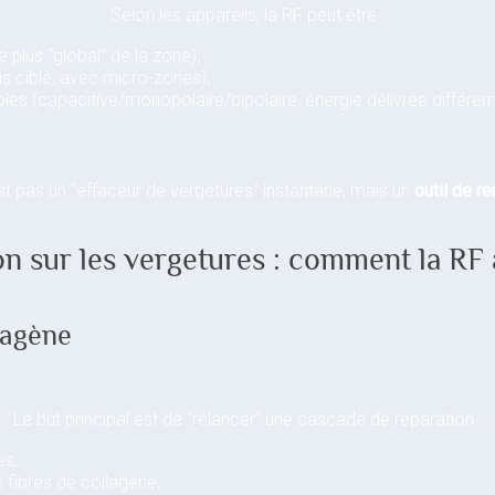
Selon les appareils, la RF peut être :
 plus “global” de la zone),
s ciblé, avec micro-zones),
les (capacitive/monopolaire/bipolaire, énergie délivrée différe
’est pas un “effaceur de vergetures” instantané, mais un
outil de 
n sur les vergetures : comment la RF 
lagène
Le but principal est de “relancer” une cascade de réparation :
es,
 fibres de collagène,