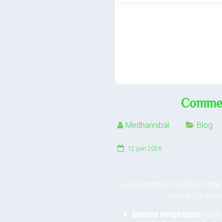
Comment
Medhannibal
Blog
12 juin 2026
Les vergetures sont des ma
derme. Le derme
bandes atrophiques
(text