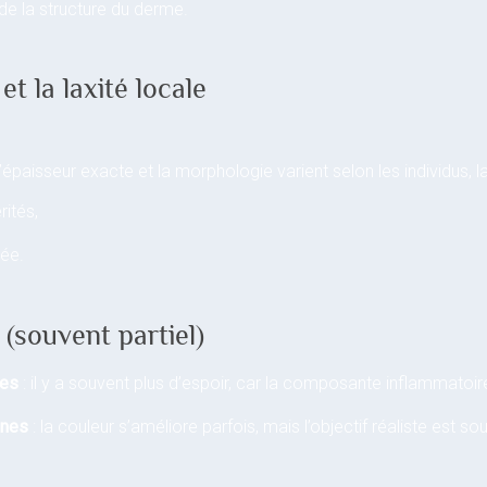
de la structure du derme.
et la laxité locale
’épaisseur exacte et la morphologie varient selon les individus, la
rités,
née.
 (souvent partiel)
tes
: il y a souvent plus d’espoir, car la composante inflammatoi
nnes
: la couleur s’améliore parfois, mais l’objectif réaliste est so