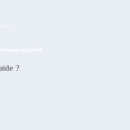
mment).
remodelage progressif
.
aide ?