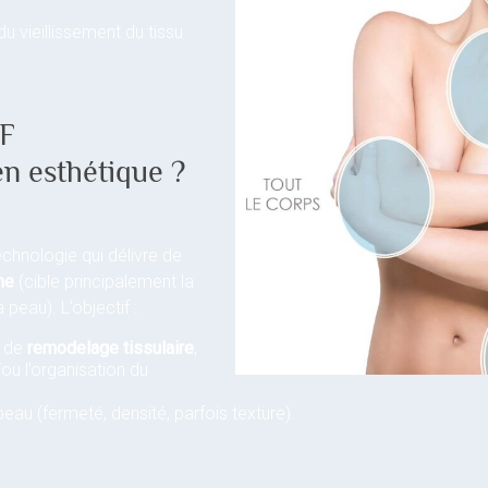
 du vieillissement du tissu
RF
en esthétique ?
chnologie qui délivre de
me
(cible principalement la
peau). L’objectif :
s de
remodelage tissulaire
,
/ou l’organisation du
peau (fermeté, densité, parfois texture).