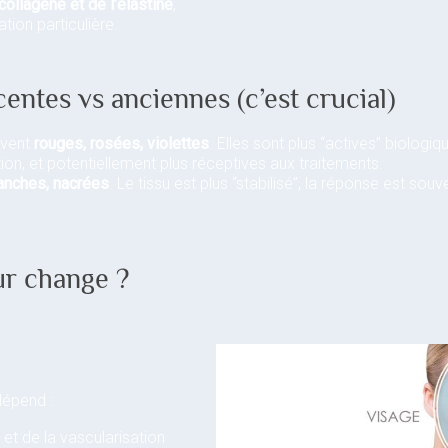
ollagène et de l’élastine
,
tion particulière.
entes vs anciennes (c’est crucial)
uvent
rouges, rosées, violettes
. Elles sont plus “actives” biologi
ion, et potentiellement plus réceptives aux traitements.
anches, nacrées
. Le tissu est plus “stabilisé”, la réponse est sou
ur change ?
dépend :
 et de la vascularisation