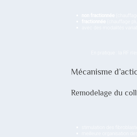
non fractionnée
(chauffage
fractionnée
(chauffage plu
avec des modalités variab
En pratique : la RF n
Mécanisme d’actio
Remodelage du col
stimulation des fibroblast
meilleure organisation des