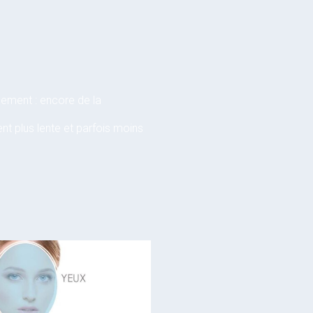
quement : encore de la
vent plus lente et parfois moins