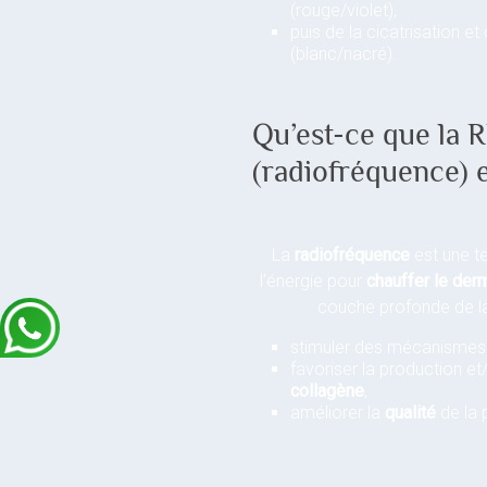
(rouge/violet),
puis de la cicatrisation et
(blanc/nacré).
Qu’est-ce que la 
(radiofréquence) 
La
radiofréquence
est une te
l’énergie pour
chauffer le der
couche profonde de la 
stimuler des mécanisme
favoriser la production et
collagène
,
améliorer la
qualité
de la 