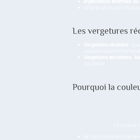
organisation anormale du c
inflammation puis cicatrisa
Les vergetures réc
Vergetures récentes
: so
vascularisation/inflammat
Vergetures anciennes
:
bl
complète.
Pourquoi la coule
La couleur 
de l’activité inflammatoire