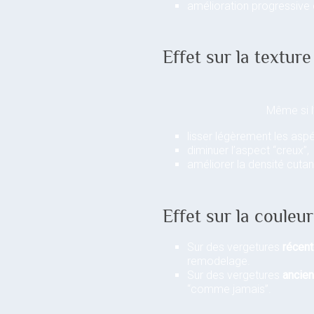
amélioration progressive 
Effet sur la texture 
Même si l
lisser légèrement les aspé
diminuer l’aspect “creux”,
améliorer la densité cuta
Effet sur la couleur
Sur des vergetures
récen
remodelage.
Sur des vergetures
ancie
“comme jamais”.