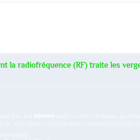
 la radiofréquence (RF) traite les verg
rques dues à un
étirement
rapide ou intense de la peau, qui dépas
 se “micro-déchire” et la peau répare en laissant une modificatio
ure modifiée),