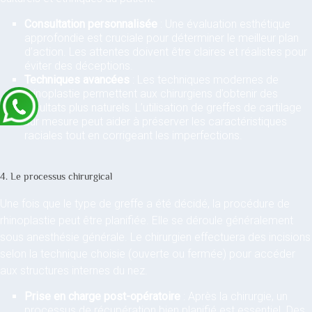
Consultation personnalisée
: Une évaluation esthétique
approfondie est cruciale pour déterminer le meilleur plan
d’action. Les attentes doivent être claires et réalistes pour
éviter des déceptions.
Techniques avancées
: Les techniques modernes de
rhinoplastie permettent aux chirurgiens d’obtenir des
résultats plus naturels. L’utilisation de greffes de cartilage
sur mesure peut aider à préserver les caractéristiques
raciales tout en corrigeant les imperfections.
4. Le processus chirurgical
Une fois que le type de greffe a été décidé, la procédure de
rhinoplastie peut être planifiée. Elle se déroule généralement
sous anesthésie générale. Le chirurgien effectuera des incisions
selon la technique choisie (ouverte ou fermée) pour accéder
aux structures internes du nez.
Prise en charge post-opératoire
: Après la chirurgie, un
processus de récupération bien planifié est essentiel. Des