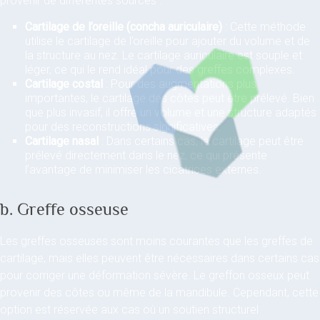
provenir de différentes sources :
Cartilage de l’oreille (concha auriculaire)
: Cette méthode
utilise le cartilage de l’oreille pour ajouter du volume et de
la structure au nez. Le cartilage auriculaire est souple et
léger, ce qui le rend idéal pour des greffes complexes.
Cartilage costal
: Pour des augmentations plus
importantes, le cartilage des côtes peut être prélevé. Bien
que plus invasif, il offre un volume et une structure adaptés
pour des reconstructions significatives.
Cartilage nasal
: Dans certains cas, le cartilage peut être
prélevé directement dans le nez, ce qui présente
l’avantage de minimiser les cicatrices externes.
b. Greffe osseuse
Les greffes osseuses sont moins courantes que les greffes de
cartilage, mais elles peuvent être nécessaires dans certains cas
pour corriger une déformation sévère. Le greffon osseux peut
provenir des côtes ou même de la mandibule. Cependant, cette
option est réservée aux cas où un soutien structurel