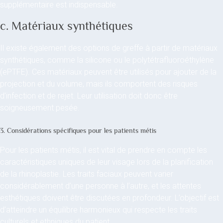
supplémentaire est indispensable.
c. Matériaux synthétiques
Il existe également des options de greffe à partir de matériaux
synthétiques, comme la silicone ou le polytétrafluoroéthylène
(ePTFE). Ces matériaux peuvent être utilisés pour ajouter de la
projection et du volume, mais ils comportent des risques
d’infection et de rejet. Leur utilisation doit donc être
soigneusement pesée.
3. Considérations spécifiques pour les patients métis
Pour les patients métis, il est vital de prendre en compte les
caractéristiques uniques de leur visage lors de la planification
de la rhinoplastie. Les traits faciaux peuvent varier
considérablement d’une personne à l’autre, et les attentes
esthétiques doivent être discutées en profondeur. L’objectif est
d’atteindre un équilibre harmonieux qui respecte les traits
culturels et ethniques du patient.