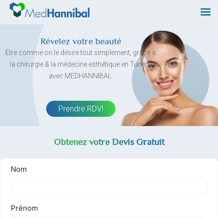
Skip
to
content
Révelez votre beauté
Etre comme on le désire tout simplement, grâce à
la chirurgie & la médecine esthétique en Tunisie
avec MEDHANNIBAL.
Prendre RDV!
Obtenez votre Devis Gratuit