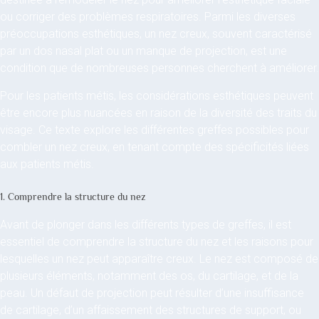
ou corriger des problèmes respiratoires. Parmi les diverses
préoccupations esthétiques, un nez creux, souvent caractérisé
par un dos nasal plat ou un manque de projection, est une
condition que de nombreuses personnes cherchent à améliorer.
Pour les patients métis, les considérations esthétiques peuvent
être encore plus nuancées en raison de la diversité des traits du
visage. Ce texte explore les différentes greffes possibles pour
combler un nez creux, en tenant compte des spécificités liées
aux patients métis.
1. Comprendre la structure du nez
Avant de plonger dans les différents types de greffes, il est
essentiel de comprendre la structure du nez et les raisons pour
lesquelles un nez peut apparaître creux. Le nez est composé de
plusieurs éléments, notamment des os, du cartilage, et de la
peau. Un défaut de projection peut résulter d’une insuffisance
de cartilage, d’un affaissement des structures de support, ou