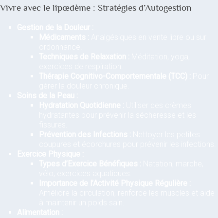
Vivre avec le lipœdème : Stratégies d’Autogestion
Gestion de la Douleur :
Médicaments :
Analgésiques en vente libre ou sur
ordonnance.
Techniques de Relaxation :
Méditation, yoga,
exercices de respiration.
Thérapie Cognitivo-Comportementale (TCC) :
Pour
gérer la douleur chronique.
Soins de la Peau :
Hydratation Quotidienne :
Utiliser des crèmes
hydratantes pour prévenir la sécheresse et les
fissures.
Prévention des Infections :
Nettoyer les petites
coupures et écorchures pour prévenir les infections.
Exercice Physique :
Types d’Exercice Bénéfiques :
Natation, marche,
vélo, exercices aquatiques.
Importance de l’Activité Physique Régulière :
Améliore la circulation, renforce les muscles et aide
à maintenir un poids sain.
Alimentation :