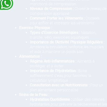
manchons de compression.
Niveaux de Compression :
Choisir le niveau de
compression approprié.
Comment Porter les Vêtements :
Conseils
pour enfiler et entretenir les vêtements.
Exercice Physique :
Types d’Exercice Bénéfiques :
Natation,
marche, vélo, exercices aquatiques.
Importance de l’Activité Physique Régulière :
Améliore la circulation, renforce les muscles
et aide à maintenir un poids sain.
Alimentation :
Régime Anti-Inflammatoire :
Aliments à
privilégier et à éviter.
Importance de l’Hydratation :
Boire
suffisamment d’eau pour favoriser la
circulation lymphatique.
Consultation avec un Nutritionniste :
Pour un
plan alimentaire personnalisé.
Soins de la Peau :
Hydratation Quotidienne :
Utiliser des crèmes
hydratantes pour prévenir la sécheresse et les