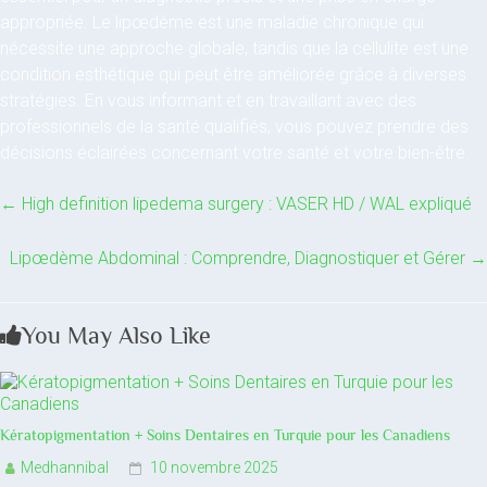
appropriée. Le lipœdème est une maladie chronique qui
nécessite une approche globale, tandis que la cellulite est une
condition esthétique qui peut être améliorée grâce à diverses
stratégies. En vous informant et en travaillant avec des
professionnels de la santé qualifiés, vous pouvez prendre des
décisions éclairées concernant votre santé et votre bien-être.
←
High definition lipedema surgery : VASER HD / WAL expliqué
Lipœdème Abdominal : Comprendre, Diagnostiquer et Gérer
→
You May Also Like
Kératopigmentation + Soins Dentaires en Turquie pour les Canadiens
Medhannibal
10 novembre 2025