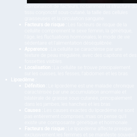
combinaison de facteurs, notamment la structure du
tissu conjonctif sous-cutané, la taille des cellules
graisseuses et la circulation sanguine.
Facteurs de risque :
Les facteurs de risque de la
cellulite comprennent le sexe féminin, la génétique,
l’âge, les fluctuations hormonales, le mode de vie
sédentaire et l’alimentation déséquilibrée.
Apparence :
La cellulite se caractérise par une
texture de peau irrégulière, avec des capitons et des
fossettes visibles.
Localisation :
La cellulite se trouve principalement
sur les cuisses, les fesses, l’abdomen et les bras.
Lipœdème :
Définition :
Le lipœdème est une maladie chronique
caractérisée par une accumulation anormale et
bilatérale de graisse sous-cutanée, principalement
dans les jambes, les hanches et les bras.
Causes :
Les causes exactes du lipœdème ne sont
pas entièrement comprises, mais on pense qu’il
existe une composante génétique et hormonale.
Facteurs de risque :
Le lipœdème affecte presque
exclusivement les femmes et se manifeste souvent