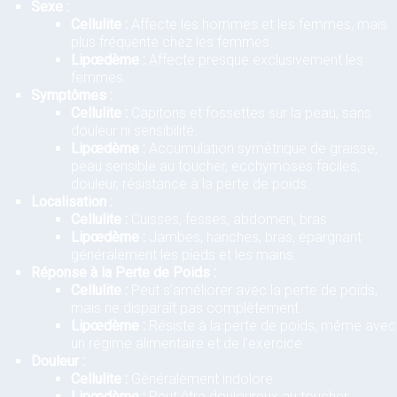
Sexe :
Cellulite :
Affecte les hommes et les femmes, mais
plus fréquente chez les femmes.
Lipœdème :
Affecte presque exclusivement les
femmes.
Symptômes :
Cellulite :
Capitons et fossettes sur la peau, sans
douleur ni sensibilité.
Lipœdème :
Accumulation symétrique de graisse,
peau sensible au toucher, ecchymoses faciles,
douleur, résistance à la perte de poids.
Localisation :
Cellulite :
Cuisses, fesses, abdomen, bras.
Lipœdème :
Jambes, hanches, bras, épargnant
généralement les pieds et les mains.
Réponse à la Perte de Poids :
Cellulite :
Peut s’améliorer avec la perte de poids,
mais ne disparaît pas complètement.
Lipœdème :
Résiste à la perte de poids, même avec
un régime alimentaire et de l’exercice.
Douleur :
Cellulite :
Généralement indolore.
Lipœdème :
Peut être douloureux au toucher.