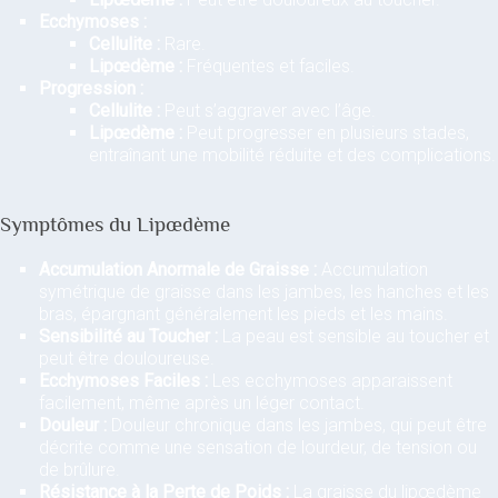
Ecchymoses :
Cellulite :
Rare.
Lipœdème :
Fréquentes et faciles.
Progression :
Cellulite :
Peut s’aggraver avec l’âge.
Lipœdème :
Peut progresser en plusieurs stades,
entraînant une mobilité réduite et des complications.
Symptômes du Lipœdème
Accumulation Anormale de Graisse :
Accumulation
symétrique de graisse dans les jambes, les hanches et les
bras, épargnant généralement les pieds et les mains.
Sensibilité au Toucher :
La peau est sensible au toucher et
peut être douloureuse.
Ecchymoses Faciles :
Les ecchymoses apparaissent
facilement, même après un léger contact.
Douleur :
Douleur chronique dans les jambes, qui peut être
décrite comme une sensation de lourdeur, de tension ou
de brûlure.
Résistance à la Perte de Poids :
La graisse du lipœdème