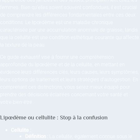
femmes. Bien qu’elles soient souvent confondues, il est crucial
de comprendre les différences fondamentales entre ces deux
conditions. Le lipœdème est une maladie chronique
caractérisée par une accumulation anormale de graisse, tandis
que la cellulite est une condition esthétique courante qui affecte
la texture de la peau.
Ce guide exhaustif vise à fournir une compréhension
approfondie du lipœdème et de la cellulite, en mettant en
évidence leurs différences clés, leurs causes, leurs symptômes,
leurs options de traitement et leurs stratégies d’autogestion. En
comprenant ces distinctions, vous serez mieux équipé pour
prendre des décisions éclairées concernant votre santé et
votre bien-être.
Lipœdème ou cellulite : Stop à la confusion
Cellulite :
Définition :
La cellulite, également connue sous le