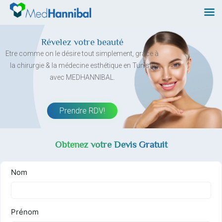
Skip
to
content
Révelez votre beauté
Etre comme on le désire tout simplement, grâce à
la chirurgie & la médecine esthétique en Tunisie
avec MEDHANNIBAL.
Prendre RDV!
Obtenez votre Devis Gratuit