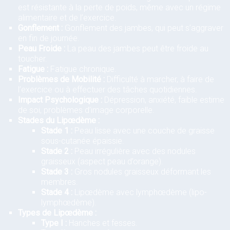
est résistante à la perte de poids, même avec un régime
alimentaire et de l’exercice.
Gonflement :
Gonflement des jambes, qui peut s’aggraver
en fin de journée.
Peau Froide :
La peau des jambes peut être froide au
toucher.
Fatigue :
Fatigue chronique.
Problèmes de Mobilité :
Difficulté à marcher, à faire de
l’exercice ou à effectuer des tâches quotidiennes.
Impact Psychologique :
Dépression, anxiété, faible estime
de soi, problèmes d’image corporelle.
Stades du Lipœdème :
Stade 1 :
Peau lisse avec une couche de graisse
sous-cutanée épaissie.
Stade 2 :
Peau irrégulière avec des nodules
graisseux (aspect peau d’orange).
Stade 3 :
Gros nodules graisseux déformant les
membres.
Stade 4 :
Lipœdème avec lymphœdème (lipo-
lymphœdème).
Types de Lipœdème :
Type I :
Hanches et fesses.