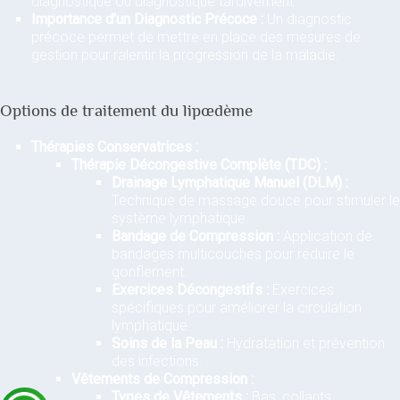
diagnostiqué ou diagnostiqué tardivement.
Importance d’un Diagnostic Précoce :
Un diagnostic
précoce permet de mettre en place des mesures de
gestion pour ralentir la progression de la maladie.
Options de traitement du lipœdème
Thérapies Conservatrices :
Thérapie Décongestive Complète (TDC) :
Drainage Lymphatique Manuel (DLM) :
Technique de massage douce pour stimuler le
système lymphatique.
Bandage de Compression :
Application de
bandages multicouches pour réduire le
gonflement.
Exercices Décongestifs :
Exercices
spécifiques pour améliorer la circulation
lymphatique.
Soins de la Peau :
Hydratation et prévention
des infections.
Vêtements de Compression :
Types de Vêtements :
Bas, collants,