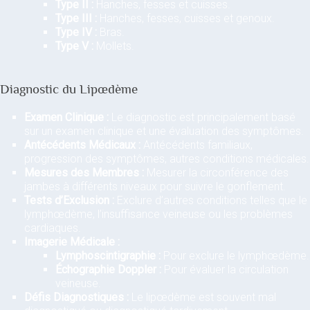
Type II :
Hanches, fesses et cuisses.
Type III :
Hanches, fesses, cuisses et genoux.
Type IV :
Bras.
Type V :
Mollets.
Diagnostic du Lipœdème
Examen Clinique :
Le diagnostic est principalement basé
sur un examen clinique et une évaluation des symptômes.
Antécédents Médicaux :
Antécédents familiaux,
progression des symptômes, autres conditions médicales.
Mesures des Membres :
Mesurer la circonférence des
jambes à différents niveaux pour suivre le gonflement.
Tests d’Exclusion :
Exclure d’autres conditions telles que le
lymphœdème, l’insuffisance veineuse ou les problèmes
cardiaques.
Imagerie Médicale :
Lymphoscintigraphie :
Pour exclure le lymphœdème.
Échographie Doppler :
Pour évaluer la circulation
veineuse.
Défis Diagnostiques :
Le lipœdème est souvent mal