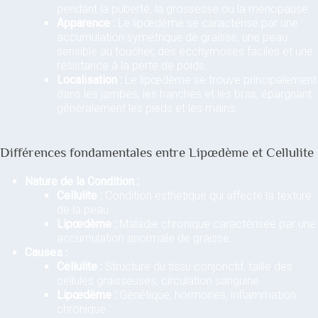
pendant la puberté, la grossesse ou la ménopause.
Apparence :
Le lipœdème se caractérise par une
accumulation symétrique de graisse, une peau
sensible au toucher, des ecchymoses faciles et une
résistance à la perte de poids.
Localisation :
Le lipœdème se trouve principalement
dans les jambes, les hanches et les bras, épargnant
généralement les pieds et les mains.
Différences fondamentales entre Lipœdème et Cellulite
Nature de la Condition :
Cellulite :
Condition esthétique qui affecte la texture
de la peau.
Lipœdème :
Maladie chronique caractérisée par une
accumulation anormale de graisse.
Causes :
Cellulite :
Structure du tissu conjonctif, taille des
cellules graisseuses, circulation sanguine.
Lipœdème :
Génétique, hormones, inflammation
chronique.