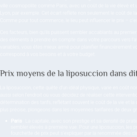
ville cosmopolite comme Paris, avec un coût de la vie élevé et u
Lyon, par exemple. Cet écart reflète non seulement le coût de la 
Comme pour tout commerce, le lieu peut influencer le prix – c’
Ces facteurs, bien qu’ils puissent sembler accablants au premie
des éléments à prendre en compte dans votre parcours vers l’at
variables, vous êtes mieux armé pour planifier financièrement vo
correspond à vos besoins et à votre budget.
Prix moyens de la liposuccion dans dif
La liposuccion, cette quête d’un idéal physique, varie en coût 
aussi selon l’endroit où vous décidez de réaliser cette intervent
détermination des tarifs, reflétant souvent le coût de la vie et 
plus précise, plongeons dans les moyennes tarifaires de deux gra
Paris
: La capitale, avec son prestige et sa densité de prati
sembler élevés à première vue. Pour une liposuccion, les p
fourchette de prix peut s’expliquer par la renommée des clin