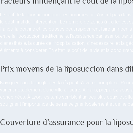
Facteurs influençant le coût de la l
Le tarif de la liposuccion pour les hommes ne s’inscrit pas dans 
le coût final de l’intervention. Le nombre de zones à traiter est sa
flancs, la poitrine et les cuisses peut rapidement faire grimper la
entre la liposuccion traditionnelle, l’assistance par laser ou par u
d’anesthésie, la durée de l’hospitalisation, si nécessaire, et la gé
éléments à considérer. En effet, le coût de la vie et la concurren
Prix moyens de la liposuccion dans dif
Naviguer dans la jungle des tarifs peut s’avérer complexe. Pour
varient notablement d’une ville à l’autre. À Paris, préparez-vous
concernées. À Lyon, les tarifs semblent un peu plus doux, oscillant
soulignent l’importance de se renseigner localement et de ne pa
Couverture d’assurance pour la lipo