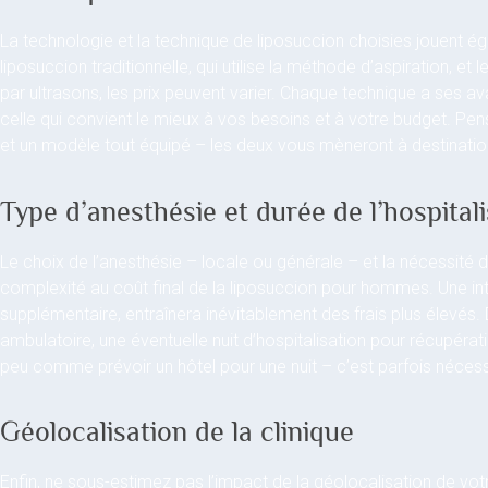
La technologie et la technique de liposuccion choisies jouent éga
liposuccion traditionnelle, qui utilise la méthode d’aspiration, 
par ultrasons, les prix peuvent varier. Chaque technique a ses av
celle qui convient le mieux à vos besoins et à votre budget. Pe
et un modèle tout équipé – les deux vous mèneront à destination, 
Type d’anesthésie et durée de l’hospital
Le choix de l’anesthésie – locale ou générale – et la nécessité 
complexité au coût final de la liposuccion pour hommes. Une int
supplémentaire, entraînera inévitablement des frais plus élevés
ambulatoire, une éventuelle nuit d’hospitalisation pour récupérat
peu comme prévoir un hôtel pour une nuit – c’est parfois nécess
Géolocalisation de la clinique
Enfin, ne sous-estimez pas l’impact de la géolocalisation de votre