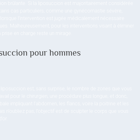
ion brûlante. Si la liposuccion est majoritairement considérée
ains cas particuliers, comme une gynécomastie sévère,
 lorsque l’intervention est jugée médicalement nécessaire
es. Malheureusement, pour les interventions visant à éliminer
 prise en charge reste un mirage.
iposuccion pour hommes
 liposuccion est, sans surprise, le nombre de zones que vous
avail pour le chirurgien, une procédure plus longue, et donc,
ale impliquant l’abdomen, les flancs, voire la poitrine et les
 n’oubliez pas, l’objectif est de sculpter le corps que vous
’or.