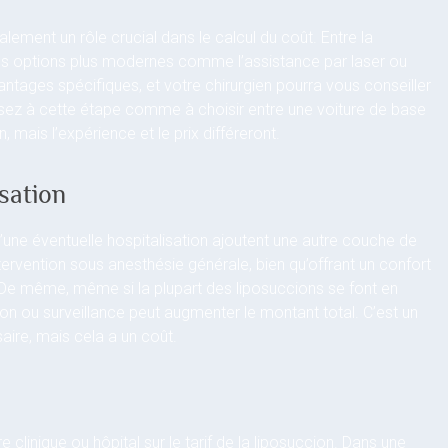
lement un rôle crucial dans le calcul du coût. Entre la
et les options plus modernes comme l’assistance par laser ou
antages spécifiques, et votre chirurgien pourra vous conseiller
nsez à cette étape comme à choisir entre une voiture de base
mais l’expérience et le prix différeront.
isation
d’une éventuelle hospitalisation ajoutent une autre couche de
ervention sous anesthésie générale, bien qu’offrant un confort
. De même, même si la plupart des liposuccions se font en
ion ou surveillance peut augmenter le montant total. C’est un
aire, mais cela a un coût.
 clinique ou hôpital sur le tarif de la liposuccion. Dans une