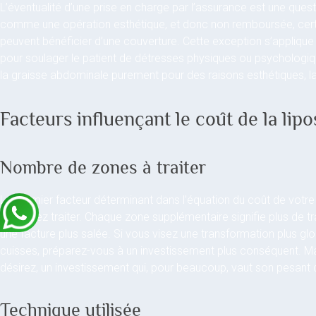
L’éventualité d’une prise en charge par l’assurance est une quest
comme une opération esthétique, et donc non remboursée, cert
peuvent bénéficier d’une couverture. Cette exception s’applique
pour soulager le patient de détresses physiques ou psychologiqu
la graisse abdominale purement pour des raisons esthétiques, la
Facteurs influençant le coût de la l
Nombre de zones à traiter
Le premier facteur déterminant dans l’équation du coût de votre
souhaitez traiter. Chaque zone supplémentaire signifie plus de tr
une facture plus salée. Si vous visez une transformation plus glob
cuisses, préparez-vous à un investissement plus conséquent. Mais
désirez, un investissement qui, pour beaucoup, vaut son pesant d
Technique utilisée