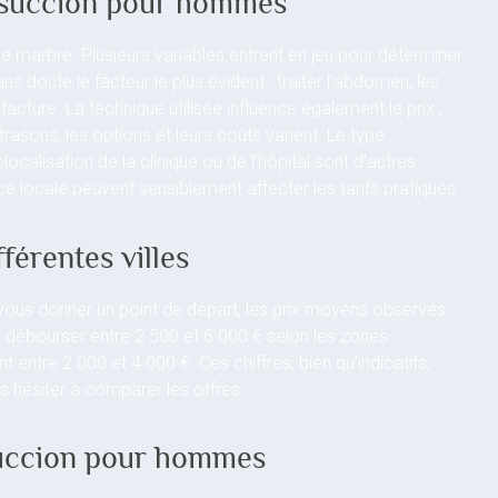
iposuccion pour hommes
le marbre. Plusieurs variables entrent en jeu pour déterminer
ns doute le facteur le plus évident : traiter l’abdomen, les
 facture. La technique utilisée influence également le prix ;
ltrasons, les options et leurs coûts varient. Le type
olocalisation de la clinique ou de l’hôpital sont d’autres
ce locale peuvent sensiblement affecter les tarifs pratiqués.
férentes villes
 vous donner un point de départ, les prix moyens observés
 à débourser entre 2 500 et 6 000 € selon les zones
 entre 2 000 et 4 000 €. Ces chiffres, bien qu’indicatifs,
s hésiter à comparer les offres.
succion pour hommes