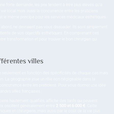
ne forte demande, les prix tendent à être plus élevés qu’à
vie local mais aussi la concurrence entre les praticiens.
est le même principe pour les services médicaux esthétiques.
r abord, ne devraient pas vous dissuader. Ils sont simplement
teinte de vos objectifs esthétiques. En comprenant ces
tre transformation et pour trouver le bon chirurgien qui
férentes villes
non seulement en fonction des spécificités de chaque cas mais
ion. La géographie joue un rôle non négligeable dans la
la concurrence entre les praticiens. Pour vous donner une idée
ndes villes françaises :
ciens hautement qualifiés, affiche des tarifs qui peuvent
rix oscillent généralement entre
2 500 et 6 000 €
. Cette
iques et chirurgiens, mais aussi par le coût de la vie plus