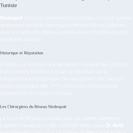
Tunisie
Medespoir
n’est pas simplement une clinique, c’est une agence
de tourisme médical d’envergure internationale qui collabore
avec les meilleures cliniques privées et les chirurgiens les plus
renommés du pays.
Historique et Réputation
Fondée pour répondre à la demande croissante des patients
francophones, Medespoir a bâti sa réputation sur la
transparence et la logistique. Elle est souvent citée dans les
médias européens (M6, TF1) comme une référence pour
l’organisation de séjours médicaux.
Les Chirurgiens du Réseau Medespoir
La force de Medespoir réside dans son carnet d’adresses.
L’agence travaille avec des sommités telles que le
Dr. Abidi
,
mondialement connu pour sa maîtrise du lifting facial et de la