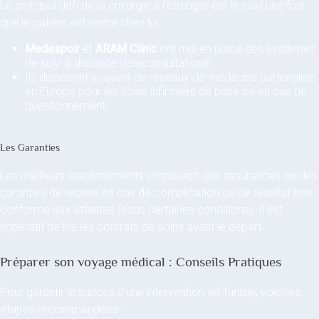
Le principal défi de la chirurgie à l’étranger est le suivi une fois
que le patient est rentré chez lui.
Medespoir
et
ARAM Clinic
ont mis en place des systèmes
de suivi à distance (téléconsultations).
Ils disposent souvent de réseaux de médecins partenaires
en Europe pour les soins infirmiers de base ou en cas de
questionnement.
Les Garanties
Les meilleurs établissements proposent des assurances ou des
garanties de reprise en cas de complication ou de résultat non
conforme aux attentes (sous certaines conditions). Il est
impératif de lire les contrats de soins avant le départ.
Préparer son voyage médical : Conseils Pratiques
Pour garantir le succès d’une intervention en Tunisie, voici les
étapes recommandées :