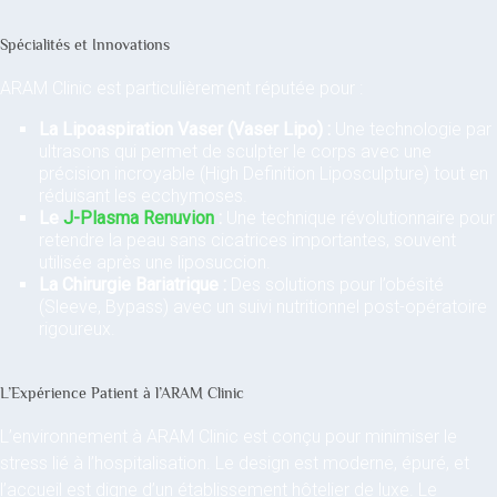
Spécialités et Innovations
ARAM Clinic est particulièrement réputée pour :
La Lipoaspiration Vaser (Vaser Lipo) :
Une technologie par
ultrasons qui permet de sculpter le corps avec une
précision incroyable (High Definition Liposculpture) tout en
réduisant les ecchymoses.
Le
J-Plasma Renuvion
:
Une technique révolutionnaire pour
retendre la peau sans cicatrices importantes, souvent
utilisée après une liposuccion.
La Chirurgie Bariatrique :
Des solutions pour l’obésité
(Sleeve, Bypass) avec un suivi nutritionnel post-opératoire
rigoureux.
L’Expérience Patient à l’ARAM Clinic
L’environnement à ARAM Clinic est conçu pour minimiser le
stress lié à l’hospitalisation. Le design est moderne, épuré, et
l’accueil est digne d’un établissement hôtelier de luxe. Le