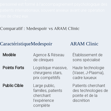
personnel est formé à l’accompagnement psychologique des
patients internationaux, souvent anxieux avant une opération
loin de chez eux.
Comparatif : Medespoir vs ARAM Clinic
Caractéristique
Medespoir
ARAM Clinic
Modèle
Agence & Réseau
Établissement de
de cliniques
soins spécialisé
Points Forts
Logistique massive,
Haute technologie
chirurgiens stars,
(Vaser, J-Plasma),
prix compétitifs
cadre luxueux
Public Cible
Large public,
Patients cherchant
familles, patients
des technologies de
cherchant
pointe et de la
l’expérience
discrétion
complète