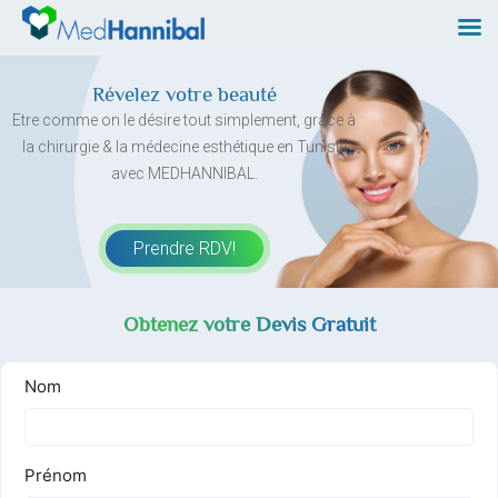
Skip
to
content
Révelez votre beauté
Etre comme on le désire tout simplement, grâce à
la chirurgie & la médecine esthétique en Tunisie
avec MEDHANNIBAL.
Prendre RDV!
Obtenez votre Devis Gratuit