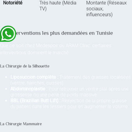
Notoriété
Très haute (Média
Montante (Réseaux
TV)
sociaux,
influenceurs)
Les Interventions les plus demandées en Tunisie
Que ce soit chez Medespoir ou ARAM Clinic, certaines
interventions dominent le marché :
La Chirurgie de la Silhouette
Liposuccion complète :
Traitement des graisses localisées
(ventre, hanches, cuisses).
Abdominoplastie :
Pour retrouver un ventre plat après une
grossesse ou une perte de poids massive.
BBL (Brazilian Butt Lift) :
Réinjection de la propre graisse
du patient dans les fessiers pour en augmenter le volume.
La Chirurgie Mammaire