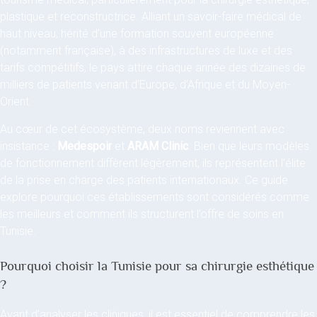
plastique et reconstructrice. Alliant un savoir-faire médical de
haut niveau, hérité d’une formation souvent européenne
(notamment française), à des infrastructures de luxe et des
tarifs compétitifs, le pays attire chaque année des dizaines de
milliers de patients venant d’Europe, d’Afrique et du Moyen-
Orient.
Au cœur de cet écosystème, deux noms reviennent avec
insistance :
Medespoir
et
ARAM Clinic
. Bien que leurs modèles
de fonctionnement diffèrent légèrement, ils représentent l’élite
de la prise en charge des patients internationaux. Ce guide
explore pourquoi ces établissements sont considérés comme
les meilleurs et comment ils structurent l’offre de soins en
Tunisie.
Pourquoi choisir la Tunisie pour sa chirurgie esthétique
?
Avant d’analyser les cliniques, il est essentiel de comprendre les