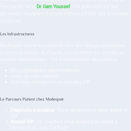
rhinoplastie, ou le
Dr. Gam Youssef
. Ces praticiens ont des
décennies d’expérience et une maîtrise parfaite des techniques
modernes.
Les Infrastructures
Medespoir oriente ses patients vers des cliniques partenaires
(comme la Clinique de l’Espoir) qui répondent aux normes de
sécurité internationales. Ces établissements disposent de :
Blocs opératoires ultra-modernes.
Unités de soins intensifs.
Chambres individuelles de standing VIP.
Le Parcours Patient chez Medespoir
Diagnostic à distance :
Envoi de photos et devis gratuit en
24h.
Accueil VIP :
Un chauffeur privé récupère le patient à
l’aéroport de Tunis-Carthage.