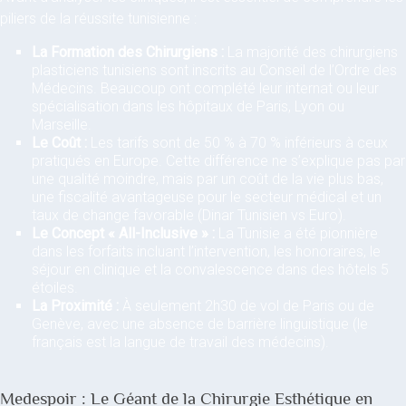
piliers de la réussite tunisienne :
La Formation des Chirurgiens :
La majorité des chirurgiens
plasticiens tunisiens sont inscrits au Conseil de l’Ordre des
Médecins. Beaucoup ont complété leur internat ou leur
spécialisation dans les hôpitaux de Paris, Lyon ou
Marseille.
Le Coût :
Les tarifs sont de 50 % à 70 % inférieurs à ceux
pratiqués en Europe. Cette différence ne s’explique pas par
une qualité moindre, mais par un coût de la vie plus bas,
une fiscalité avantageuse pour le secteur médical et un
taux de change favorable (Dinar Tunisien vs Euro).
Le Concept « All-Inclusive » :
La Tunisie a été pionnière
dans les forfaits incluant l’intervention, les honoraires, le
séjour en clinique et la convalescence dans des hôtels 5
étoiles.
La Proximité :
À seulement 2h30 de vol de Paris ou de
Genève, avec une absence de barrière linguistique (le
français est la langue de travail des médecins).
Medespoir : Le Géant de la Chirurgie Esthétique en