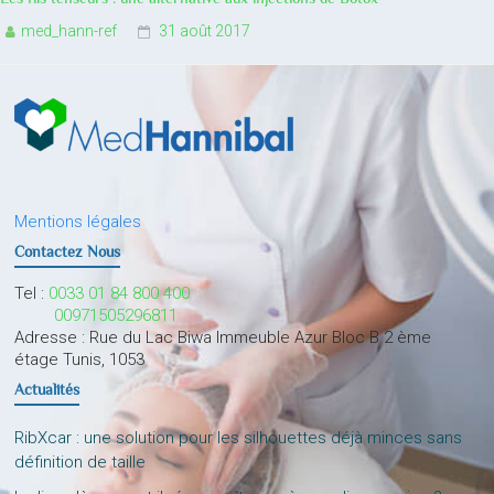
med_hann-ref
31 août 2017
Mentions légales
Contactez Nous
Tel :
0033 01 84 800 400
00971505296811
Adresse : Rue du Lac Biwa Immeuble Azur Bloc B 2 ème
étage Tunis, 1053
Actualités
RibXcar : une solution pour les silhouettes déjà minces sans
définition de taille