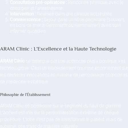
Consultation pré-opératoire :
Rencontre physique avec le
chirurgien et l’anesthésiste.
Intervention :
Réalisée dans une clinique accréditée.
Convalescence :
Séjour dans un hôtel partenaire (souvent
en bord de mer à Gammarth ou Hammamet) avec suivi
infirmier quotidien.
ARAM Clinic : L’Excellence et la Haute Technologie
ARAM Clinic
se distingue par une approche plus « boutique » et
technologique. C’est un établissement qui mise énormément sur
les dernières innovations en matière de remodelage corporel et
de médecine esthétique.
Philosophie de l’Établissement
ARAM Clinic se positionne sur le segment du haut de gamme.
L’accent est mis sur la personnalisation extrême de chaque
procédure. L’idée n’est pas de transformer le patient, mais de
sublimer ses traits de manière naturelle.