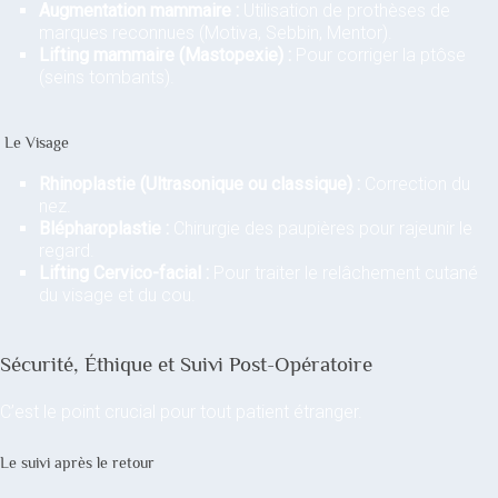
Augmentation mammaire :
Utilisation de prothèses de
marques reconnues (Motiva, Sebbin, Mentor).
Lifting mammaire (Mastopexie) :
Pour corriger la ptôse
(seins tombants).
Le Visage
Rhinoplastie (Ultrasonique ou classique) :
Correction du
nez.
Blépharoplastie :
Chirurgie des paupières pour rajeunir le
regard.
Lifting Cervico-facial :
Pour traiter le relâchement cutané
du visage et du cou.
Sécurité, Éthique et Suivi Post-Opératoire
C’est le point crucial pour tout patient étranger.
Le suivi après le retour