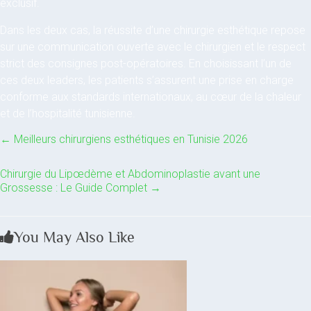
exclusif.
Dans les deux cas, la réussite d’une chirurgie esthétique repose
sur une communication ouverte avec le chirurgien et le respect
strict des consignes post-opératoires. En choisissant l’un de
ces deux leaders, les patients s’assurent une prise en charge
conforme aux standards internationaux, au cœur de la chaleur
et de l’hospitalité tunisienne.
←
Meilleurs chirurgiens esthétiques en Tunisie 2026
Chirurgie du Lipœdème et Abdominoplastie avant une
Grossesse : Le Guide Complet
→
You May Also Like