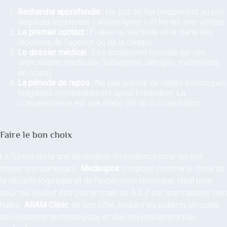
Recherche approfondie :
Ne pas se fier uniquement au prix.
Regarder les photos « Avant/Après » et lire les avis vérifiés.
Le premier contact :
Évaluer la réactivité et la clarté des
réponses de l’agence ou de la clinique.
Le dossier médical :
Être totalement honnête sur ses
antécédents médicaux (tabagisme, allergies, traitements
en cours).
La période de repos :
Ne pas prévoir de visites touristiques
fatigantes immédiatement après l’opération. La
convalescence est une étape clé de la cicatrisation.
Faire le bon choix
La Tunisie reste une destination d’excellence pour qui sait
choisir son partenaire.
Medespoir
s’impose comme le choix de
la sécurité logistique et de l’expérience historique, idéal pour
ceux qui veulent être pris en main de A à Z par une machine bien
huilée.
ARAM Clinic
, de son côté, séduira les patients en quête
de modernité technologique et d’un environnement plus