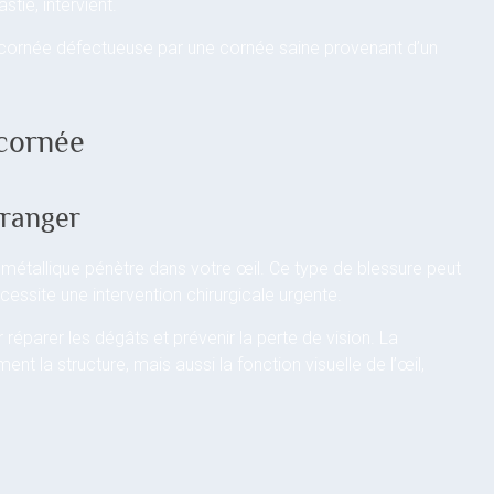
stie, intervient.
 cornée défectueuse par une cornée saine provenant d’un
 cornée
tranger
 métallique pénètre dans votre œil. Ce type de blessure peut
essite une intervention chirurgicale urgente.
 réparer les dégâts et prévenir la perte de vision. La
t la structure, mais aussi la fonction visuelle de l’œil,