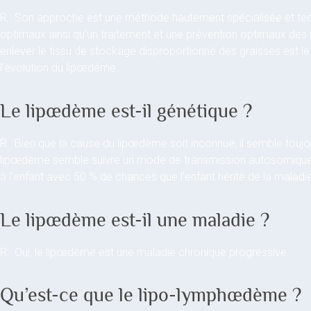
R : Son approche est une méthode hautement spécialisée et tec
optimaux ainsi qu’un traitement et une prévention optimaux des m
enlever le tissu de stockage disproportionné des graisses est le
l’évolution du lipœdème.
Le lipœdème est-il génétique ?
R : Bien que la cause du lipœdème soit inconnue, il semble tou
lipœdème semble suivre un mode de transmission autosomique 
à l’enfant avec 50 % de chances que l’enfant hérite de la maladi
Le lipœdème est-il une maladie ?
R : Oui, le lipœdème est une maladie chronique progressive.
Qu’est-ce que le lipo-lymphœdème ?