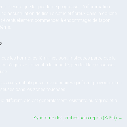
er à mesure que le lipœdème progresse. L’inflammation
une accumulation de tissu cicatriciel fibreux dans la couche
 peut éventuellement commencer à endommager de façon
œdème.
?
 que les hormones féminines sont impliquées parce que la
ou s’aggrave souvent à la puberté, pendant la grossesse,
use.
eaux lymphatiques et de capillaires qui fuient provoquant un
aisseuses dans les zones touchées.
 différent, elle est généralement résistante au régime et à
Syndrome des jambes sans repos (SJSR)
→