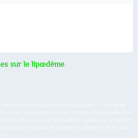
es sur le lipœdème
 principalement chez les femmes (affectant 17 millions de
e monde). Le lipœdème est une condition dans laquelle il y a
gorisé par un excès de tissu adipeux bilatéral, symétrique et
 zones du haut et du bas de la jambe et généralement les bras,
eur.