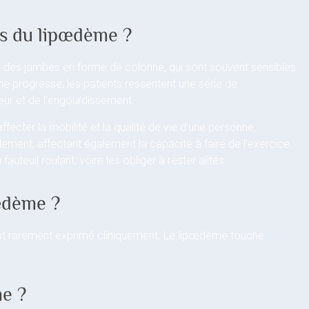
es du lipœdème ?
t des jambes en forme de colonne, qui sont souvent sensibles
me progresse, les patients ressentent une série de
eur et de l’engourdissement.
cter la mobilité et la qualité de vie d’une personne,
lement, affectant également la capacité à faire de l’exercice.
uteuil roulant, voire les obliger à rester alités.
œdème ?
 est rarement exprimé cliniquement. Le lipœdème touche
me ?