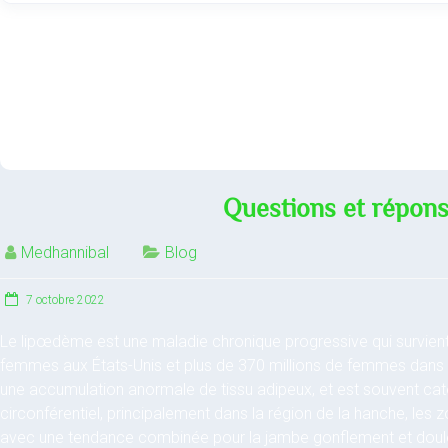
Questions et répons
Medhannibal
Blog
7 octobre 2022
Le lipœdème est une maladie chronique progressive qui survient
femmes aux États-Unis et plus de 370 millions de femmes dans l
une accumulation anormale de tissu adipeux, et est souvent caté
circonférentiel, principalement dans la région de la hanche, les
avec une tendance combinée pour la jambe gonflement et doul