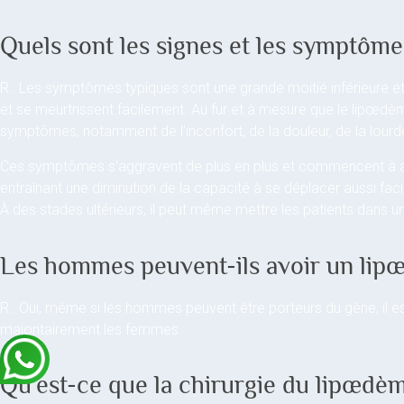
Quels sont les signes et les symptôm
R : Les symptômes typiques sont une grande moitié inférieure e
et se meurtrissent facilement. Au fur et à mesure que le lipœdè
symptômes, notamment de l’inconfort, de la douleur, de la lourd
Ces symptômes s’aggravent de plus en plus et commencent à affe
entraînant une diminution de la capacité à se déplacer aussi faci
À des stades ultérieurs, il peut même mettre les patients dans un fa
Les hommes peuvent-ils avoir un lip
R : Oui, même si les hommes peuvent être porteurs du gène, il
majoritairement les femmes.
Qu’est-ce que la chirurgie du lipœdè