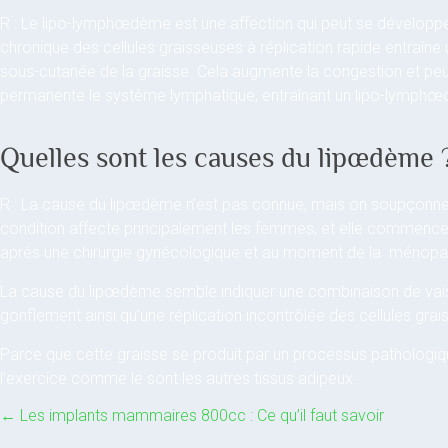
R : Le lipo-lymphœdème est une affection qui peut se développ
chronique des cellules graisseuses à réplication rapide entraîne 
sous-cutanée de la graisse. Cela augmente la congestion et
permanente le système lymphatique, entraînant un lipo-lymph
Quelles sont les causes du lipœdème 
R : La cause du lipœdème n’est pas connue, mais on soupçonne
condition affecte principalement les femmes, et elle commence 
après une chirurgie gynécologique et au moment de la ménopa
La cause du lipœdème semble indiquer une combinaison de vaiss
gonflement ainsi qu’une réplication incontrôlée des cellules gr
Parce que cette graisse se produit par un processus pathologique
l’exercice comme le sont les autres tissus adipeux.
←
Les implants mammaires 800cc : Ce qu’il faut savoir