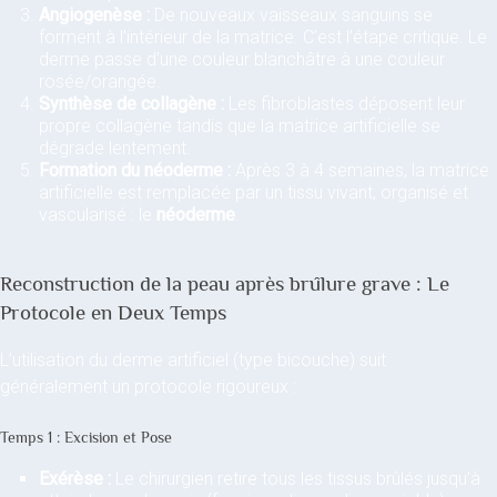
Angiogenèse :
De nouveaux vaisseaux sanguins se
forment à l’intérieur de la matrice. C’est l’étape critique. Le
derme passe d’une couleur blanchâtre à une couleur
rosée/orangée.
Synthèse de collagène :
Les fibroblastes déposent leur
propre collagène tandis que la matrice artificielle se
dégrade lentement.
Formation du néoderme :
Après 3 à 4 semaines, la matrice
artificielle est remplacée par un tissu vivant, organisé et
vascularisé : le
néoderme
.
Reconstruction de la peau après brûlure grave : Le
Protocole en Deux Temps
L’utilisation du derme artificiel (type bicouche) suit
généralement un protocole rigoureux :
Temps 1 : Excision et Pose
Exérèse :
Le chirurgien retire tous les tissus brûlés jusqu’à