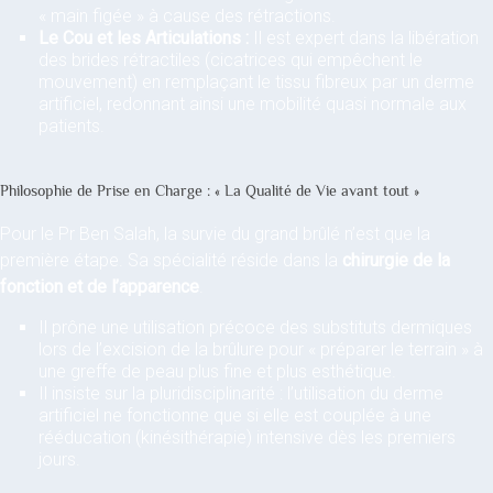
« main figée » à cause des rétractions.
Le Cou et les Articulations :
Il est expert dans la libération
des brides rétractiles (cicatrices qui empêchent le
mouvement) en remplaçant le tissu fibreux par un derme
artificiel, redonnant ainsi une mobilité quasi normale aux
patients.
Philosophie de Prise en Charge : « La Qualité de Vie avant tout »
Pour le Pr Ben Salah, la survie du grand brûlé n’est que la
première étape. Sa spécialité réside dans la
chirurgie de la
fonction et de l’apparence
.
Il prône une utilisation précoce des substituts dermiques
lors de l’excision de la brûlure pour « préparer le terrain » à
une greffe de peau plus fine et plus esthétique.
Il insiste sur la pluridisciplinarité : l’utilisation du derme
artificiel ne fonctionne que si elle est couplée à une
rééducation (kinésithérapie) intensive dès les premiers
jours.