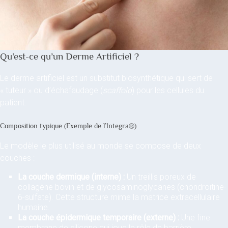
Qu’est-ce qu’un Derme Artificiel ?
Le derme artificiel est un substitut biosynthétique qui sert de
« tuteur » ou d’échafaudage (
scaffold
) pour les cellules du
patient.
Composition typique (Exemple de l’Integra®)
Le modèle le plus utilisé au monde se compose de deux
couches :
La couche dermique (interne) :
Un treillis poreux de
collagène bovin et de glycosaminoglycanes (chondroïtine-
6-sulfate). Cette structure mime la matrice extracellulaire
humaine.
La couche épidermique temporaire (externe) :
Une fine
membrane de silicone qui joue le rôle de barrière