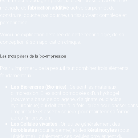
est un « échafaudage » passif, la bio-impression 3D est une
méthode de
fabrication additive
active qui permet de
construire, couche par couche, un tissu vivant complexe et
personnalisé.
Voici une explication détaillée de cette technologie, de sa
conception à son application clinique.
Les trois piliers de la bio-impression
Pour « imprimer » de la peau, il faut combiner trois éléments
fondamentaux :
Les Bio-encres (Bio-inks) :
Ce sont les matériaux
d’impression. Elles sont composées d’un hydrogel
(souvent à base de collagène, d’alginate ou d’acide
hyaluronique) qui doit être à la fois liquide pour passer dans
l’imprimante et assez visqueux pour maintenir sa forme
après l’impression.
Les Cellules vivantes :
On utilise généralement des
fibroblastes
(pour le derme) et des
kératinocytes
(pour
l’épiderme). Idéalement, ces cellules proviennent du