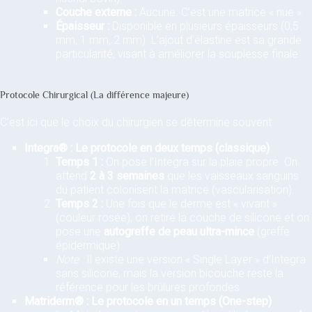
Couche externe :
Aucune. C’est une matrice « nue ».
Épaisseur :
Disponible en plusieurs épaisseurs (0,5
mm, 1 mm, 2 mm). L’ajout d’élastine est sa grande
particularité, visant à améliorer la souplesse finale.
Protocole Chirurgical (La différence majeure)
C’est ici que le choix du chirurgien se détermine souvent :
Integra® : Le protocole en deux temps (classique)
Temps 1 :
On pose l’Integra sur la plaie propre. On
attend
2 à 3 semaines
que les vaisseaux sanguins
du patient colonisent la matrice (vascularisation).
Temps 2 :
Une fois que le derme est « vivant »
(couleur rosée), on retire la couche de silicone et on
pose une
autogreffe de peau ultra-mince
(greffe
épidermique).
Note :
Il existe une version « Single Layer » d’Integra
sans silicone, mais la version bicouche reste la
référence pour les brûlures profondes.
Matriderm® : Le protocole en un temps (One-step)