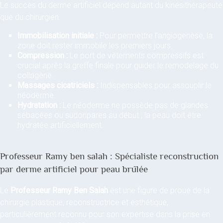
Le succès du derme artificiel dépend autant du kinésithérapeute
que du chirurgien.
Immobilisation initiale :
Pour permettre l’angiogenèse, la
zone doit rester immobile les premiers jours.
Compression :
Le port de vêtements compressifs est
crucial après la greffe finale pour guider le remodelage du
collagène.
Massages cicatriciels :
Indispensables pour assouplir le
néoderme.
Hydratation :
Le néoderme ne possède pas de glandes
sébacées ou sudoripares au début ; la peau doit être
hydratée artificiellement.
Professeur Ramy ben salah : Spécialiste reconstruction
par derme artificiel pour peau brûlée
Le
Professeur Ramy Ben Salah
est une figure de proue de la
chirurgie plastique, reconstructrice et esthétique,
particulièrement reconnu pour son expertise dans la prise en