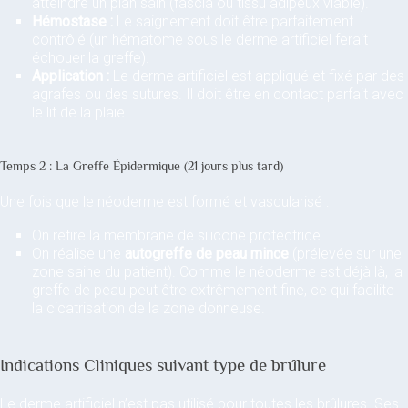
atteindre un plan sain (fascia ou tissu adipeux viable).
Hémostase :
Le saignement doit être parfaitement
contrôlé (un hématome sous le derme artificiel ferait
échouer la greffe).
Application :
Le derme artificiel est appliqué et fixé par des
agrafes ou des sutures. Il doit être en contact parfait avec
le lit de la plaie.
Temps 2 : La Greffe Épidermique (21 jours plus tard)
Une fois que le néoderme est formé et vascularisé :
On retire la membrane de silicone protectrice.
On réalise une
autogreffe de peau mince
(prélevée sur une
zone saine du patient). Comme le néoderme est déjà là, la
greffe de peau peut être extrêmement fine, ce qui facilite
la cicatrisation de la zone donneuse.
Indications Cliniques suivant type de brûlure
Le derme artificiel n’est pas utilisé pour toutes les brûlures. Ses