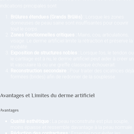
indications principales sont :
Brûlures étendues (Grands Brûlés) :
Lorsque les zones
donneuses de peau saine sont insuffisantes pour couvrir
tout le corps.
Zones fonctionnelles critiques :
Mains, cou, articulations,
visage. Le derme artificiel limite la rétraction et préserve la
mobilité.
Exposition de structures nobles :
Lorsque l’os, le tendon ou
le cartilage est à nu, le derme artificiel peut aider à créer un
lit vasculaire là où une greffe classique échouerait.
Reconstruction secondaire :
Pour traiter des cicatrices déjà
formées (brides) afin de redonner de la souplesse.
Avantages et Limites du derme artificiel
Avantages
Qualité esthétique :
La peau reconstruite est plus souple,
moins épaisse et ressemble davantage à la peau normale.
Réduction des contractures :
Essentiel pour éviter les