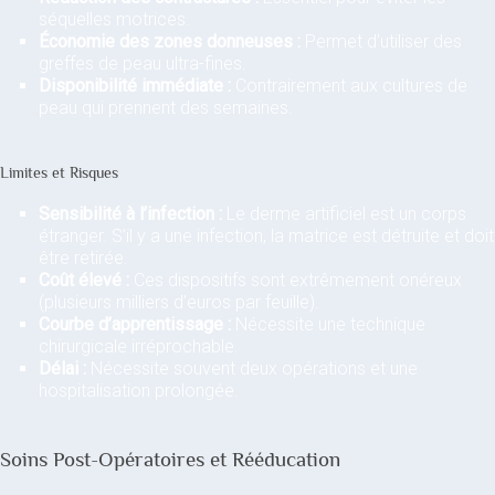
séquelles motrices.
Économie des zones donneuses :
Permet d’utiliser des
greffes de peau ultra-fines.
Disponibilité immédiate :
Contrairement aux cultures de
peau qui prennent des semaines.
Limites et Risques
Sensibilité à l’infection :
Le derme artificiel est un corps
étranger. S’il y a une infection, la matrice est détruite et doit
être retirée.
Coût élevé :
Ces dispositifs sont extrêmement onéreux
(plusieurs milliers d’euros par feuille).
Courbe d’apprentissage :
Nécessite une technique
chirurgicale irréprochable.
Délai :
Nécessite souvent deux opérations et une
hospitalisation prolongée.
Soins Post-Opératoires et Rééducation