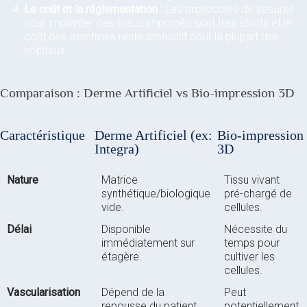
Le coût et la réglementation :
Les protocoles de sécurité
pour implanter des tissus imprimés sont très stricts et le
coût des machines reste prohibitif pour la plupart des
hôpitaux.
Comparaison : Derme Artificiel vs Bio-impression 3D
Caractéristique
Derme Artificiel (ex:
Bio-impression
Integra)
3D
Nature
Matrice
Tissu vivant
synthétique/biologique
pré-chargé de
vide.
cellules.
Délai
Disponible
Nécessite du
immédiatement sur
temps pour
étagère.
cultiver les
cellules.
Vascularisation
Dépend de la
Peut
repousse du patient
potentiellement