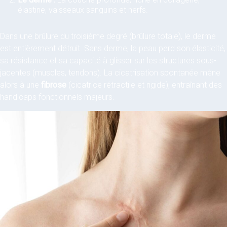
élastine, vaisseaux sanguins et nerfs.
Dans une brûlure du troisième degré (brûlure totale), le derme
est entièrement détruit. Sans derme, la peau perd son élasticité,
sa résistance et sa capacité à glisser sur les structures sous-
jacentes (muscles, tendons). La cicatrisation spontanée mène
alors à une
fibrose
(cicatrice rétractile et rigide), entraînant des
handicaps fonctionnels majeurs.