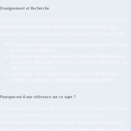
Enseignement et Recherche
En tant que professeur universitaire, il transmet ces techniques
complexes aux nouvelles générations de chirurgiens. Ses
travaux et communications scientifiques portent souvent sur :
L’optimisation des protocoles de pose du derme artificiel
en milieu hospitalier.
La gestion des complications (notamment infectieuses)
liées à ces dispositifs dans des contextes climatiques ou
sanitaires spécifiques.
L’évolution vers l’ingénierie tissulaire et l’utilisation des
cellules souches pour améliorer la prise des greffes.
Pourquoi est-il une référence sur ce sujet ?
Si vous vous intéressez au derme artificiel à travers son travail,
c’est probablement pour sa capacité à adapter des
technologies de « haute technologie » (souvent conçues aux
USA ou en Europe) à des contextes cliniques variés, tout en