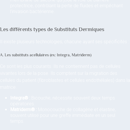
protectrice, contrôlant la perte de fluides et empêchant
l’invasion bactérienne.
Les différents types de Substituts Dermiques
Il existe plusieurs technologies, chacune ayant ses spécificités :
A. Les substituts acellulaires (ex: Integra, Matriderm)
Ce sont les plus courants. Ils ne contiennent pas de cellules
vivantes lors de la pose. Ils comptent sur la migration des
cellules du patient (fibroblastes et cellules endothéliales) dans la
matrice.
Integra® :
Bicouche, nécessite souvent deux temps
opératoires.
Matriderm® :
Monocouche de collagène et élastine,
souvent utilisé pour une greffe immédiate en un seul
temps.