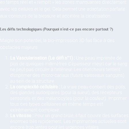
en temps réel et « remplit » les zones manquantes directement
avec les cellules et le gel. Cela permet une adaptation parfaite
aux contours de la blessure et accélère la cicatrisation.
Les défis technologiques (Pourquoi n’est-ce pas encore partout ?)
Malgré son potentiel, la bio-impression 3D fait face à des
obstacles majeurs :
La Vascularisation (Le défi n°1) :
Une peau imprimée de
plus de quelques millimètres d’épaisseur meurt car le sang
ne peut pas circuler à l’intérieur. Les chercheurs tentent
d’imprimer des micro-canaux (futurs vaisseaux sanguins)
au sein de la structure.
La complexité cellulaire :
La vraie peau contient des poils,
des glandes sudoripares (pour la sueur), des récepteurs
sensoriels et des mélanocytes (pour la couleur). Imprimer
tous ces types cellulaires en même temps est
extrêmement complexe.
La vitesse :
Pour un grand brûlé, il faut couvrir des surfaces
énormes très rapidement. Les imprimantes actuelles sont
encore trop lentes pour les urgences vitales.