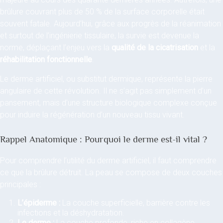
brûlure couvrant plus de 50 % de la surface corporelle était
souvent fatale. Aujourd’hui, grâce aux progrès de la réanimation
et surtout de l’ingénierie tissulaire, la survie est devenue la
norme, déplaçant l’enjeu vers la
qualité de la cicatrisation
et la
réhabilitation fonctionnelle
.
Le derme artificiel, ou substitut dermique, représente la pierre
angulaire de cette révolution. Il ne s’agit pas simplement d’un
pansement, mais d’une structure biologique complexe conçue
pour induire la régénération d’un nouveau tissu vivant.
Rappel Anatomique : Pourquoi le derme est-il vital ?
Pour comprendre l’utilité du derme artificiel, il faut comprendre
ce que la brûlure détruit. La peau se compose de deux couches
principales :
L’épiderme :
La couche superficielle, barrière contre les
infections et la déshydratation.
Le derme :
La couche profonde, riche en collagène,