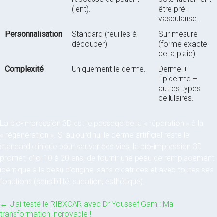
(lent).
être pré-
vascularisé.
Personnalisation
Standard (feuilles à
Sur-mesure
découper).
(forme exacte
de la plaie).
Complexité
Uniquement le derme.
Derme +
Épiderme +
autres types
cellulaires.
La bio-impression 3D est le passage de la « réparation » à la
« régénération ». Si aujourd’hui le derme artificiel reste le
standard clinique pour sauver des vies, la bio-impression 3D
promet, d’ici 10 à 20 ans, de fournir une peau de remplacement
identique à la peau d’origine, sans cicatrices et avec toutes ses
fonctions (sensibilité, sudation, esthétique).
←
J’ai testé le RIBXCAR avec Dr Youssef Gam : Ma
transformation incroyable !