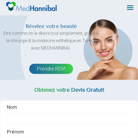
Skip
to
content
Révelez votre beauté
Etre comme on le désire tout simplement, grâce à
la chirurgie & la médecine esthétique en Tunisie
avec MEDHANNIBAL.
Prendre RDV!
Obtenez votre Devis Gratuit