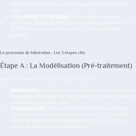
patient lui-même (cellules autologues) pour éviter tout
rejet.
L’Imprimante 3D biologique :
Une machine de haute
précision capable de déposer des micro-gouttelettes ou
des filaments de bio-encre selon un plan numérique
préétabli.
Le processus de fabrication : Les 3 étapes clés
Étape A : La Modélisation (Pré-traitement)
Avant d’imprimer, il faut savoir quoi imprimer.
Numérisation :
On utilise des scanners 3D ou des systèmes
d’imagerie médicale pour cartographier la plaie du patient
(profondeur, contours, relief).
Conception CAO :
Un logiciel de Conception Assistée par
Ordinateur crée un modèle numérique en 3D. Ce modèle
définit où placer les fibroblastes (en profondeur) et où
placer les kératinocytes (en surface).