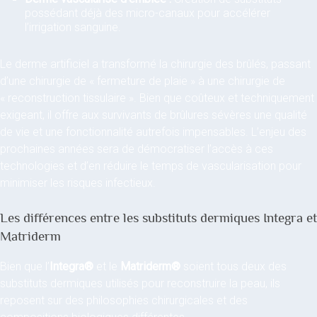
possédant déjà des micro-canaux pour accélérer
l’irrigation sanguine.
Le derme artificiel a transformé la chirurgie des brûlés, passant
d’une chirurgie de « fermeture de plaie » à une chirurgie de
« reconstruction tissulaire ». Bien que coûteux et techniquement
exigeant, il offre aux survivants de brûlures sévères une qualité
de vie et une fonctionnalité autrefois impensables. L’enjeu des
prochaines années sera de démocratiser l’accès à ces
technologies et d’en réduire le temps de vascularisation pour
minimiser les risques infectieux.
Les différences entre les substituts dermiques Integra et
Matriderm
Bien que l’
Integra®
et le
Matriderm®
soient tous deux des
substituts dermiques utilisés pour reconstruire la peau, ils
reposent sur des philosophies chirurgicales et des