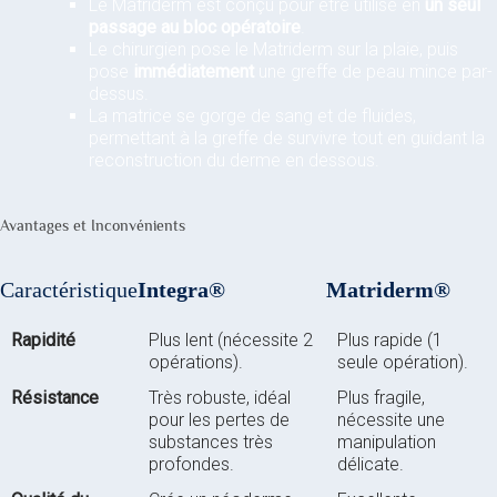
Le Matriderm est conçu pour être utilisé en
un seul
passage au bloc opératoire
.
Le chirurgien pose le Matriderm sur la plaie, puis
pose
immédiatement
une greffe de peau mince par-
dessus.
La matrice se gorge de sang et de fluides,
permettant à la greffe de survivre tout en guidant la
reconstruction du derme en dessous.
Avantages et Inconvénients
Caractéristique
Integra®
Matriderm®
Rapidité
Plus lent (nécessite 2
Plus rapide (1
opérations).
seule opération).
Résistance
Très robuste, idéal
Plus fragile,
pour les pertes de
nécessite une
substances très
manipulation
profondes.
délicate.