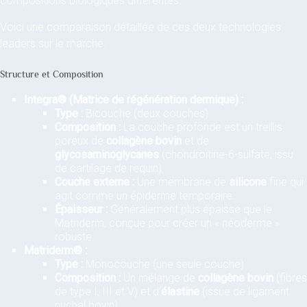
compositions biologiques différentes.
Voici une comparaison détaillée de ces deux technologies
leaders sur le marché.
Structure et Composition
Integra® (Matrice de régénération dermique) :
Type :
Bicouche (deux couches).
Composition :
La couche profonde est un treillis
poreux de
collagène bovin
et de
glycosaminoglycanes
(chondroïtine-6-sulfate, issu
de cartilage de requin).
Couche externe :
Une membrane de
silicone
fine qui
agit comme un épiderme temporaire.
Épaisseur :
Généralement plus épaisse que le
Matriderm, conçue pour créer un « néoderme »
robuste.
Matriderm® :
Type :
Monocouche (une seule couche).
Composition :
Un mélange de
collagène bovin
(fibres
de type I, III et V) et d’
élastine
(issue de ligament
nuchal bovin).