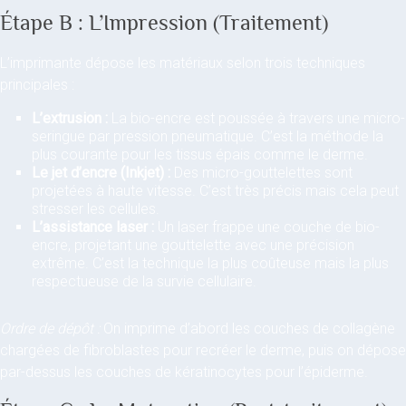
Étape B : L’Impression (Traitement)
L’imprimante dépose les matériaux selon trois techniques
principales :
L’extrusion :
La bio-encre est poussée à travers une micro-
seringue par pression pneumatique. C’est la méthode la
plus courante pour les tissus épais comme le derme.
Le jet d’encre (Inkjet) :
Des micro-gouttelettes sont
projetées à haute vitesse. C’est très précis mais cela peut
stresser les cellules.
L’assistance laser :
Un laser frappe une couche de bio-
encre, projetant une gouttelette avec une précision
extrême. C’est la technique la plus coûteuse mais la plus
respectueuse de la survie cellulaire.
Ordre de dépôt :
On imprime d’abord les couches de collagène
chargées de fibroblastes pour recréer le derme, puis on dépose
par-dessus les couches de kératinocytes pour l’épiderme.