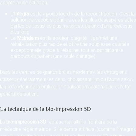
adapté à une situation :
L’
Integra
est le « poids lourd » de la reconstruction. C’est la
solution de secours pour les cas les plus désespérés et les
pertes de tissus les plus massives, au prix d’un processus
plus long.
Le
Matriderm
est la solution d’agilité. Il permet une
réhabilitation plus rapide et offre une souplesse cutanée
exceptionnelle grâce à l’élastine, tout en simplifiant le
parcours du patient (une seule chirurgie).
Dans les centres de grands brûlés modernes, les chirurgiens
utilisent généralement les deux, choisissant l’un ou l’autre selon
la profondeur de la brûlure, la localisation anatomique et l’état
général du patient.
La technique de la bio-impression 3D
La
bio-impression 3D
représente l’ultime frontière de la
médecine régénératrice. Si le derme artificiel (comme l’Integra)