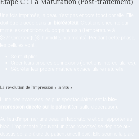
Étape C : La Maturation (Post-traitement)
Une fois imprimée, la peau n’est pas encore fonctionnelle. Elle
doit être placée dans un
bioréacteur
. C’est une enceinte qui
mime les conditions du corps humain (température à
$37^\circ\text{C}$, humidité, nutriments). Pendant cette phase,
les cellules vont :
Se multiplier.
Créer leurs propres connexions (jonctions intercellulaires).
Sécréter leur propre matrice extracellulaire naturelle.
La révolution de l’impression « In Situ »
L’une des avancées les plus spectaculaires est la
bio-
impression directe sur le patient
(en salle d’opération).
Au lieu d’imprimer une peau en laboratoire et de l’apporter au
bloc, l’imprimante (souvent un bras robotisé) se déplace au-
dessus de la brûlure du patient anesthésié. Elle scanne la plaie