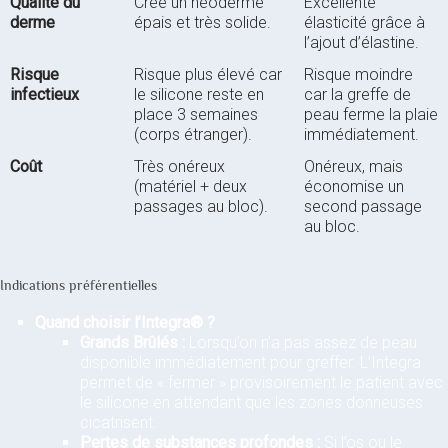
Qualité du
Crée un néoderme
Excellente
derme
épais et très solide.
élasticité grâce à
l’ajout d’élastine.
Risque
Risque plus élevé car
Risque moindre
infectieux
le silicone reste en
car la greffe de
place 3 semaines
peau ferme la plaie
(corps étranger).
immédiatement.
Coût
Très onéreux
Onéreux, mais
(matériel + deux
économise un
passages au bloc).
second passage
au bloc.
Indications préférentielles
Quand choisir l’Integra® ?
Grands Brûlés :
Lorsqu’on n’a pas assez de peau
disponible immédiatement pour greffer. L’Integra
permet de « fermer » provisoirement le patient avec
le silicone en attendant que les zones donneuses
cicatrisent.
Pertes de substances profondes :
Si l’os ou le