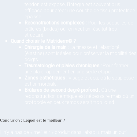
tendon est exposé, l’Integra est souvent plus
efficace pour créer une couche de tissu protectrice
épaisse.
Reconstructions complexes :
Pour les séquelles de
brûlures (brides) où l’on veut un résultat très
structuré.
Quand choisir le Matriderm® ?
Chirurgie de la main :
La finesse et l’élasticité
(élastine) sont idéales pour préserver la mobilité des
doigts.
Traumatologie et plaies chroniques :
Pour fermer
une plaie rapidement en une seule étape.
Zones esthétiques :
Visage et cou, où la souplesse
est primordiale.
Brûlures de second degré profond :
Où une
reconstruction dermique est nécessaire mais où un
protocole en deux temps serait trop lourd.
Conclusion : Lequel est le meilleur ?
Il n’y a pas de « meilleur » produit dans l’absolu, mais un outil