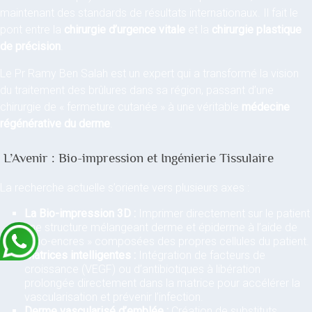
maintenant des standards de résultats internationaux. Il fait le
pont entre la
chirurgie d’urgence vitale
et la
chirurgie plastique
de précision
.
Le Pr Ramy Ben Salah est un expert qui a transformé la vision
du traitement des brûlures dans sa région, passant d’une
chirurgie de « fermeture cutanée » à une véritable
médecine
régénérative du derme
.
L’Avenir : Bio-impression et Ingénierie Tissulaire
La recherche actuelle s’oriente vers plusieurs axes :
La Bio-impression 3D :
Imprimer directement sur le patient
une structure mélangeant derme et épiderme à l’aide de
« bio-encres » composées des propres cellules du patient.
Matrices intelligentes :
Intégration de facteurs de
croissance (VEGF) ou d’antibiotiques à libération
prolongée directement dans la matrice pour accélérer la
vascularisation et prévenir l’infection.
Derme vascularisé d’emblée :
Création de substituts