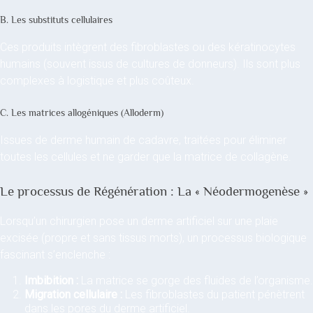
B. Les substituts cellulaires
Ces produits intègrent des fibroblastes ou des kératinocytes
humains (souvent issus de cultures de donneurs). Ils sont plus
complexes à logistique et plus coûteux.
C. Les matrices allogéniques (Alloderm)
Issues de derme humain de cadavre, traitées pour éliminer
toutes les cellules et ne garder que la matrice de collagène.
Le processus de Régénération : La « Néodermogenèse »
Lorsqu’un chirurgien pose un derme artificiel sur une plaie
excisée (propre et sans tissus morts), un processus biologique
fascinant s’enclenche :
Imbibition :
La matrice se gorge des fluides de l’organisme.
Migration cellulaire :
Les fibroblastes du patient pénètrent
dans les pores du derme artificiel.