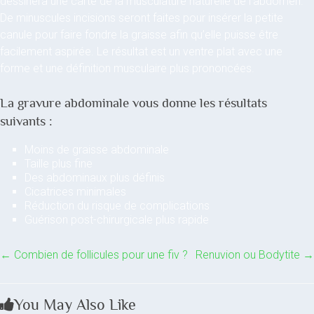
dessinera une carte de la musculature naturelle de l’abdomen.
De minuscules incisions seront faites pour insérer la petite
canule pour faire fondre la graisse afin qu’elle puisse être
facilement aspirée. Le résultat est un ventre plat avec une
forme et une définition musculaire plus prononcées.
La gravure abdominale vous donne les résultats
suivants :
Moins de graisse abdominale
Taille plus fine
Des abdominaux plus définis
Cicatrices minimales
Réduction du risque de complications
Guérison post-chirurgicale plus rapide
←
Combien de follicules pour une fiv ?
Renuvion ou Bodytite
→
You May Also Like