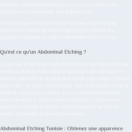
technique abdominal Etching ou six Pack vous donne des
résultats aussi surprenants que la liposuccion.
Cette technique innovante de remodelage corporel chez
l’homme est basée sur la liposculpture pour éliminer les
graisses résistantes au régime alimentaire et à l’exercice.
Qu’est ce qu’un Abdominal Etching ?
La gravure abdominale haute définition est une intervention qui
élimine la graisse d’une manière spécifique afin de rendre les
rainures naturelles de la paroi abdominale plus visibles, rendant
ainsi votre « six pack » plus évident. Cette intervention se fait à
l’aide de minuscules incisions qui sont généralement faites
autour du nombril. Parfois (selon le patient), nous pouvons
également éliminer la graisse abdominale pour amincir et
tonifier l’ensemble de la section médiane.
Abdominal Etching Tunisie : Obtenez une apparence