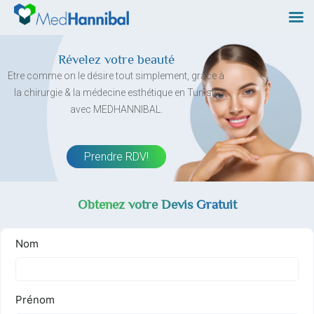
Skip
to
content
Révelez votre beauté
Etre comme on le désire tout simplement, grâce à
la chirurgie & la médecine esthétique en Tunisie
avec MEDHANNIBAL.
Prendre RDV!
Obtenez votre Devis Gratuit