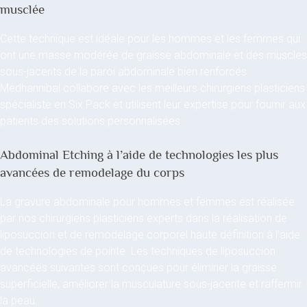
musclée
Cette technique est idéale pour les hommes et les femmes qui
ont une masse modérée de graisse abdominale et des muscles
sous-jacents de la paroi abdominale bien renforcés.
Medhannibal collabore avec les meilleurs chirurgiens plasticiens
spécialiste en Six Pack et utilisent leur expertise pour fournir aux
patients des solutions personnalisées.
Abdominal Etching à l’aide de technologies les plus
avancées de remodelage du corps
La gravure abdominale pour hommes et femmes est réalisée
par nos chirurgiens plasticiens experts dans la réalisation de
liposuccion et de remodelage corporel haute définition à l’aide
de technologies de pointe. Les techniques de liposuccion
avancées suivantes sont conçues pour éliminer la graisse
superficielle, améliorer la musculature sous-jacente et raffermir
la peau.