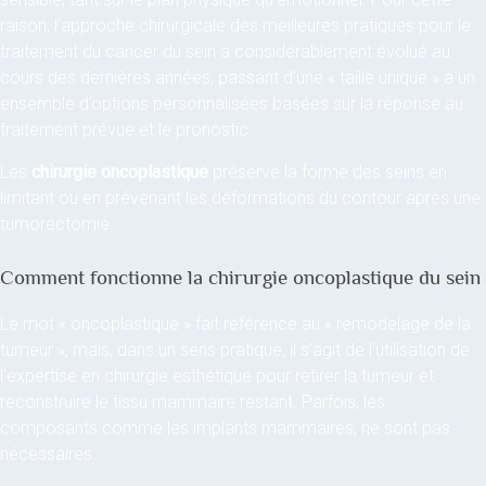
raison, l’approche chirurgicale des meilleures pratiques pour le
traitement du cancer du sein a considérablement évolué au
cours des dernières années, passant d’une « taille unique » à un
ensemble d’options personnalisées basées sur la réponse au
traitement prévue et le pronostic.
Les
chirurgie oncoplastique
préserve la forme des seins en
limitant ou en prévenant les déformations du contour après une
tumorectomie.
Comment fonctionne la chirurgie oncoplastique du sein
Le mot « oncoplastique » fait référence au « remodelage de la
tumeur », mais, dans un sens pratique, il s’agit de l’utilisation de
l’expertise en chirurgie esthétique pour retirer la tumeur et
reconstruire le tissu mammaire restant. Parfois, les
composants comme les implants mammaires, ne sont pas
nécessaires.