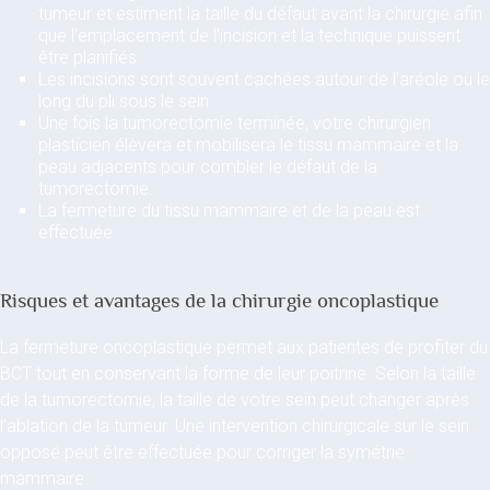
tumeur et estiment la taille du défaut avant la chirurgie afin
que l’emplacement de l’incision et la technique puissent
être planifiés
Les incisions sont souvent cachées autour de l’aréole ou le
long du pli sous le sein
Une fois la tumorectomie terminée, votre chirurgien
plasticien élèvera et mobilisera le tissu mammaire et la
peau adjacents pour combler le défaut de la
tumorectomie.
La fermeture du tissu mammaire et de la peau est
effectuée
Risques et avantages de la chirurgie oncoplastique
La fermeture oncoplastique permet aux patientes de profiter du
BCT tout en conservant la forme de leur poitrine. Selon la taille
de la tumorectomie, la taille de votre sein peut changer après
l’ablation de la tumeur. Une intervention chirurgicale sur le sein
opposé peut être effectuée pour corriger la symétrie
mammaire.