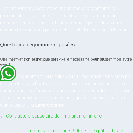
Il est important de se rappeler que des changements se
produiront encore après la radiothérapie, notamment un
resserrement de la peau et une éventuelle perte de volume
mammaire, que vous pourrez choisir de faire réviser à l’avenir.
Questions fréquemment posées
Une intervention esthétique sera-t-elle nécessaire pour ajuster mon autre
sein ?
Pas nécessairement. Si la taille de la tumorectomie ne crée pas
d’asymétrie significative et que la position mamelon-aréole ne
change pas, une fermeture oncoplastique peut être limitée pour
traiter uniquement les changements qui se produisent dans le
sein subissant la
tumorectomie
.
←
Contracture capsulaire de l’implant mammaire
Implants mammaires 500cc : Ce qu’il faut savoir
→