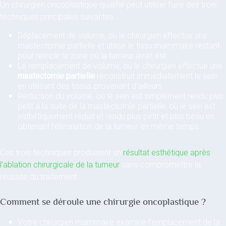
Un chirurgien oncoplastique qualifié peut utiliser l’une des trois
techniques principales suivantes :
Déplacement de volume, où le chirurgien effectue une
mastectomie partielle et utilise le tissu mammaire restant
pour remplir la zone où la tumeur avait été.
Le remplacement de volume, où le chirurgien effectue une
mastectomie partielle
reconstruit immédiatement le sein
en utilisant des tissus provenant d’ailleurs
Réduction du volume, où le sein est simplement rendu plus
petit à la suite de la mastectomie partielle, où le sein est
esthétiquement réduit et rendu plus petit et plus beau en
obtenant l’élimination de la tumeur en même temps
Ces trois techniques produisent un
résultat esthétique après
l’ablation chirurgicale de la tumeur
sans compromettre la
réussite du traitement.
Comment se déroule une chirurgie oncoplastique ?
Votre chirurgien mammaire examine l’emplacement de la