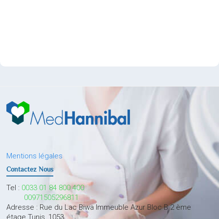
Mentions légales
Contactez Nous
Tel :
0033 01 84 800 400
00971505296811
Adresse : Rue du Lac Biwa Immeuble Azur Bloc B 2 ème
étage Tunis, 1053