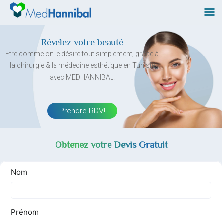
Skip
to
content
Révelez votre beauté
Etre comme on le désire tout simplement, grâce à
la chirurgie & la médecine esthétique en Tunisie
avec MEDHANNIBAL.
Prendre RDV!
Obtenez votre Devis Gratuit