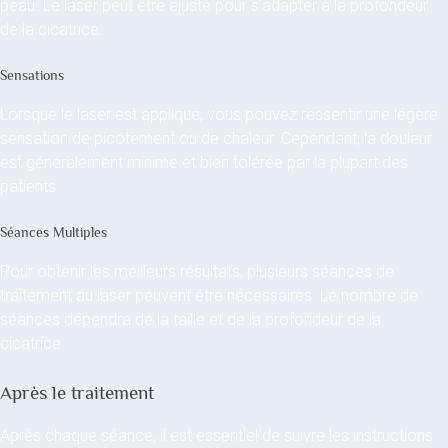
peau. Le laser peut être ajusté pour s’adapter à la profondeur
de la cicatrice.
Sensations
Lorsque le laser est appliqué, vous pouvez ressentir une légère
sensation de picotement ou de chaleur. Cependant, la douleur
est généralement minime et bien tolérée par la plupart des
patients.
Séances Multiples
Pour obtenir les meilleurs résultats, plusieurs séances de
traitement au laser peuvent être nécessaires. Le nombre de
séances dépendra de la taille et de la profondeur de la
cicatrice.
Après le traitement
Après chaque séance, il est essentiel de suivre les instructions