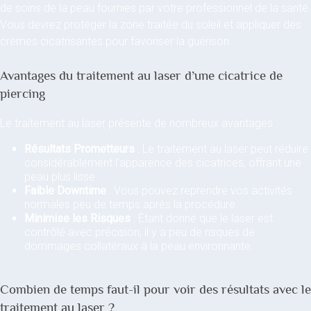
de soins de la peau fournies par votre professionnel de la santé.
Vous devrez protéger la zone traitée du soleil et appliquer des
crèmes cicatrisantes pour favoriser la guérison.
Avantages du traitement au laser d’une cicatrice de
piercing
Le traitement au laser présente de nombreux avantages :
Résultats Prometteurs
: Le traitement au laser peut réduire
considérablement l’apparence des cicatrices, offrant une
peau plus lisse.
Faible Downtime
: Vous pouvez reprendre vos activités
normales peu de temps après la procédure.
Minimise les Risques
: Étant donné que le laser est
contrôlé avec précision, il y a peu de risques de
dommages collatéraux à la peau environnante.
Combien de temps faut-il pour voir des résultats avec le
traitement au laser ?