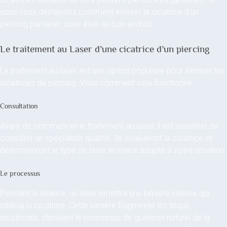
vous vous demandez comment enlever la cicatrice d’un
piercing par laser, vous êtes au bon endroit.
Le traitement au Laser d’une cicatrice d’un piercing
Le traitement au laser est une option populaire pour éliminer les
cicatrices de piercing. Voici comment cela fonctionne :
Consultation
Avant de commencer le traitement au laser, il est essentiel de
consulter un spécialiste qualifié. Ils évalueront la cicatrice et
détermineront le type de laser le mieux adapté à votre situation.
Le processus
Pendant la séance, un laser émettra une lumière intense qui
ciblera la cicatrice. Cette lumière fragmente les tissus
cicatriciels, stimulant le processus de guérison naturel de la