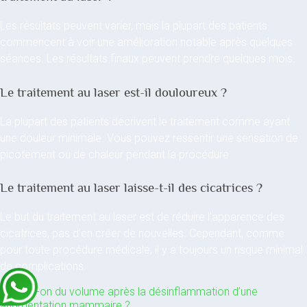
Les résultats peuvent varier, mais la plupart des patients
commencent à voir une amélioration notable après quelques
séances. Les résultats finaux peuvent prendre quelques mois.
Le traitement au laser est-il douloureux ?
La plupart des patients décrivent le traitement comme ayant
une douleur minimale. Vous pouvez ressentir une sensation de
picotement ou de chaleur pendant la procédure.
Le traitement au laser laisse-t-il des cicatrices ?
Le but du traitement au laser est de réduire l’apparence des
cicatrices, pas d’en créer de nouvelles. Cependant, comme
pour toute procédure médicale, il y a toujours un risque minimal
de complications.
←
Perd-on du volume après la désinflammation d’une
augmentation mammaire ?