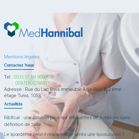
Mentions légales
Contactez Nous
Tel :
0033 01 84 800 400
00971505296811
Adresse : Rue du Lac Biwa Immeuble Azur Bloc B 2 ème
étage Tunis, 1053
Actualités
RibXcar : une solution pour les silhouettes déjà minces sans
définition de taille
Le lipœdème peut-il réapparaître après une liposuccion ?