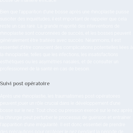
bosse de manière efficace.
Bien que l’apparition d’une bosse après une rhinoplastie puisse
susciter des inquiétudes, il est important de rappeler que cela
reste un cas rare. La grande majorité des interventions de
rhinoplastie sont couronnées de succès, et les bosses peuvent
généralement être traitées avec succès. Néanmoins, il est
essentiel d’être conscient des complications potentielles liées à
la rhinoplastie, telles que les infections, les insatisfactions
esthétiques ou les asymétries nasales, et de consulter un
professionnel de la santé en cas de besoin.
Suivi post opératoire
Après une rhinoplastie, les traumatismes post-opératoires
peuvent jouer un rôle crucial dans le développement d’une
bosse sur le nez. Tout choc ou pression exercé sur le nez après
la chirurgie peut perturber le processus de guérison et entraîner
l’apparition d’une irrégularité. Il est donc essentiel de prendre
des précautions pour protéger le nez pendant la période de