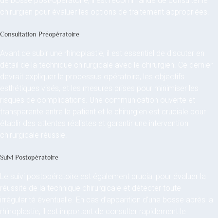
de bosse post-opératoire, il est recommandé de consulter le
chirurgien pour évaluer les options de traitement appropriées.
Consultation Préopératoire
Avant de subir une rhinoplastie, il est essentiel de discuter en
détail de la technique chirurgicale avec le chirurgien. Ce dernier
devrait expliquer le processus opératoire, les objectifs
esthétiques visés, et les mesures prises pour minimiser les
risques de complications. Une communication ouverte et
transparente entre le patient et le chirurgien est cruciale pour
établir des attentes réalistes et garantir une intervention
chirurgicale réussie.
Suivi Postopératoire
Le suivi postopératoire est également crucial pour évaluer la
réussite de la technique chirurgicale et détecter toute
irrégularité éventuelle. En cas d’apparition d’une bosse après la
rhinoplastie, il est important de consulter rapidement le