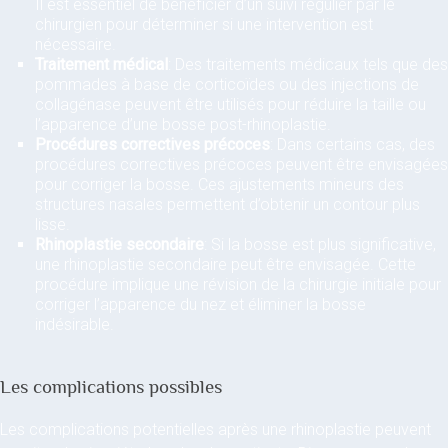
Il est essentiel de bénéficier d’un suivi régulier par le
chirurgien pour déterminer si une intervention est
nécessaire.
Traitement médical
: Des traitements médicaux tels que des
pommades à base de corticoïdes ou des injections de
collagénase peuvent être utilisés pour réduire la taille ou
l’apparence d’une bosse post-rhinoplastie.
Procédures correctives précoces
: Dans certains cas, des
procédures correctives précoces peuvent être envisagées
pour corriger la bosse. Ces ajustements mineurs des
structures nasales permettent d’obtenir un contour plus
lisse.
Rhinoplastie secondaire
: Si la bosse est plus significative,
une rhinoplastie secondaire peut être envisagée. Cette
procédure implique une révision de la chirurgie initiale pour
corriger l’apparence du nez et éliminer la bosse
indésirable.
Les complications possibles
Les complications potentielles après une rhinoplastie peuvent