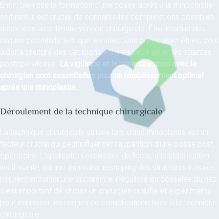
Enfin, bien que la formation d’une bosse après une rhinoplastie
soit rare, il est crucial de connaître les complications possibles
associées à cette intervention chirurgicale. Être informé des
risques potentiels, tels que les infections ou les asymétries, peut
aider à prendre des décisions éclairées et à gérer les attentes
postopératoires.
La vigilance et la communication avec le
chirurgien sont essentielles pour un rétablissement optimal
après une rhinoplastie.
Déroulement de la technique chirurgicale
La technique chirurgicale utilisée lors d’une rhinoplastie est un
facteur crucial qui peut influencer l’apparition d’une bosse post-
opératoire. L’application excessive de force, une stabilisation
insuffisante, ou une mauvaise reshaping des structures nasales
peuvent entraîner une apparence irrégulière ou bosselée du nez.
Il est important de choisir un chirurgien qualifié et expérimenté
pour minimiser les risques de complications liées à la technique
chirurgicale.