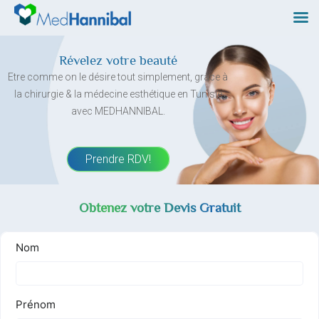
Skip
to
content
Révelez votre beauté
Etre comme on le désire tout simplement, grâce à
la chirurgie & la médecine esthétique en Tunisie
avec MEDHANNIBAL.
Prendre RDV!
Obtenez votre Devis Gratuit