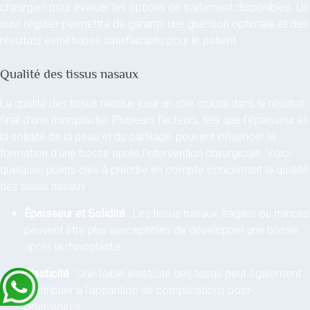
chirurgien pour évaluer les options de traitement disponibles. Un
suivi régulier permettra de garantir une guérison optimale et des
résultats esthétiques satisfaisants pour le patient.
Qualité des tissus nasaux
La qualité des tissus nasaux joue un rôle crucial dans le résultat
final d’une rhinoplastie. Plusieurs facteurs, tels que l’épaisseur et
la solidité de la peau et du cartilage, peuvent influencer la
formation d’une bosse après l’intervention chirurgicale. Voici
quelques points clés à prendre en compte concernant la qualité
des tissus nasaux :
Épaisseur et Solidité
: Les tissus nasaux fragiles ou minces
peuvent être plus susceptibles de développer une bosse
après la rhinoplastie.
Elasticité
: Une faible élasticité des tissus peut également
contribuer à l’apparition de complications post-
opératoires.