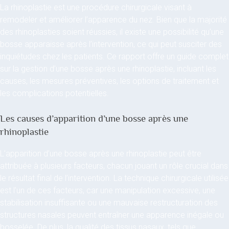
La rhinoplastie est une procédure chirurgicale visant à
remodeler et améliorer l’apparence du nez. Bien que la majorité
des rhinoplasties soient réussies, il existe une possibilité qu’une
bosse apparaisse après l’intervention, ce qui peut susciter des
inquiétudes chez les patients. Ce rapport offre un guide complet
sur la gestion d’une bosse après une rhinoplastie, incluant les
causes, les mesures préventives, les options de traitement et
les complications potentielles.
Les causes d’apparition d’une bosse après une
rhinoplastie
L’apparition d’une bosse après une rhinoplastie peut être
attribuée à plusieurs facteurs, chacun jouant un rôle crucial dans
le résultat final de l’intervention. La technique chirurgicale utilisée
est l’un de ces facteurs, car une manipulation excessive, une
stabilisation insuffisante ou une mauvaise restructuration des
structures nasales peuvent entraîner une apparence inégale ou
bosselée. De plus, la qualité des tissus nasaux, tels que