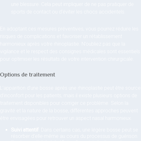
une blessure. Cela peut impliquer de ne pas pratiquer de
sports de contact ou d’éviter les chocs accidentels.
En adoptant ces mesures préventives, vous pourrez réduire les
risques de complications et favoriser un rétablissement
harmonieux après votre rhinoplastie. N’oubliez pas que la
vigilance et le respect des consignes médicales sont essentiels
pour optimiser les résultats de votre intervention chirurgicale.
Options de traitement
L’apparition d’une bosse après une rhinoplastie peut être source
d’inconfort pour les patients, mais il existe plusieurs options de
traitement disponibles pour corriger ce problème. Selon la
gravité et la nature de la bosse, différentes approches peuvent
être envisagées pour retrouver un aspect nasal harmonieux.
Suivi attentif
: Dans certains cas, une légère bosse peut se
résorber d’elle-même au cours du processus de guérison.