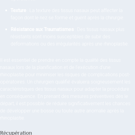
Texture
: La texture des tissus nasaux peut affecter la
façon dont le nez se forme et guérit après la chirurgie.
Résistance aux Traumatismes
: Des tissus nasaux plus
résistants sont moins susceptibles de subir des
déformations ou des irrégularités après une rhinoplastie.
Il est essentiel de prendre en compte la qualité des tissus
nasaux lors de la planification et de l’exécution d’une
rhinoplastie pour minimiser les risques de complications post-
opératoires. Un chirurgien qualifié évaluera soigneusement les
caractéristiques des tissus nasaux pour adapter la procédure
en conséquence. En prenant des mesures préventives dès le
départ, il est possible de réduire significativement les chances
de développer une bosse ou toute autre anomalie après la
rhinoplastie.
Récupération