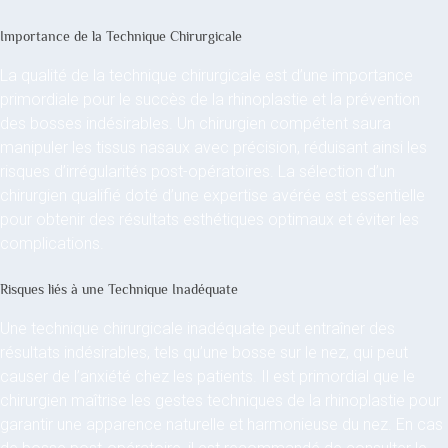
Importance de la Technique Chirurgicale
La qualité de la technique chirurgicale est d’une importance
primordiale pour le succès de la rhinoplastie et la prévention
des bosses indésirables. Un chirurgien compétent saura
manipuler les tissus nasaux avec précision, réduisant ainsi les
risques d’irrégularités post-opératoires. La sélection d’un
chirurgien qualifié doté d’une expertise avérée est essentielle
pour obtenir des résultats esthétiques optimaux et éviter les
complications.
Risques liés à une Technique Inadéquate
Une technique chirurgicale inadéquate peut entraîner des
résultats indésirables, tels qu’une bosse sur le nez, qui peut
causer de l’anxiété chez les patients. Il est primordial que le
chirurgien maîtrise les gestes techniques de la rhinoplastie pour
garantir une apparence naturelle et harmonieuse du nez. En cas