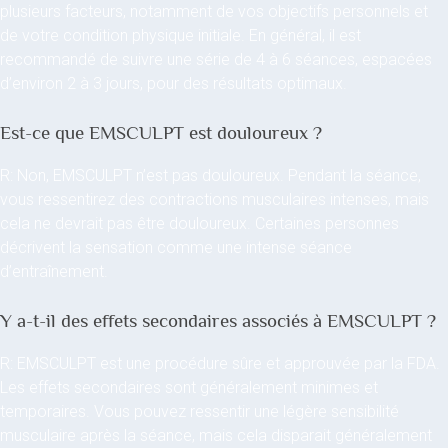
plusieurs facteurs, notamment de vos objectifs personnels et
de votre condition physique initiale. En général, il est
recommandé de suivre une série de 4 à 6 séances, espacées
d’environ 2 à 3 jours, pour des résultats optimaux.
Est-ce que EMSCULPT est douloureux ?
R: Non, EMSCULPT n’est pas douloureux. Pendant la séance,
vous ressentirez des contractions musculaires intenses, mais
cela ne devrait pas être douloureux. Certaines personnes
décrivent la sensation comme une intense séance
d’entraînement.
Y a-t-il des effets secondaires associés à EMSCULPT ?
R: EMSCULPT est une procédure sûre et approuvée par la FDA.
Les effets secondaires sont généralement minimes et
temporaires. Vous pouvez ressentir une légère sensibilité
musculaire après la séance, mais cela disparait généralement