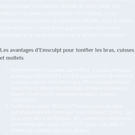
cela provoque une réaction naturelle de votre corps. Les
cellules musculaires subissent des micro-lésions, ce qui
déclenche le processus de réparation naturelle. Au fil du temps,
cette réparation conduit à une augmentation de la masse
musculaire et à une amélioration de la définition musculaire.
Les avantages d’Emsculpt pour tonifier les bras, cuisses
et mollets
Renforcement musculaire sans effort : L’un des principaux
avantages d’EMSCULPT est qu’il vous permet de renforcer
vos bras, cuisses et mollets sans effort physique intense.
Vous pouvez obtenir des résultats similaires à plusieurs
heures d’exercice en seulement quelques séances
d’EMSCULPT.
Tonification ciblée : EMSCULPT vous permet de cibler
spécifiquement les zones que vous souhaitez tonifier. Que
vous ayez des bras flasques, des cuisses peu définies ou
des mollets sans tonus, EMSCULPT peut vous aider à
obtenir les résultats que vous désirez.