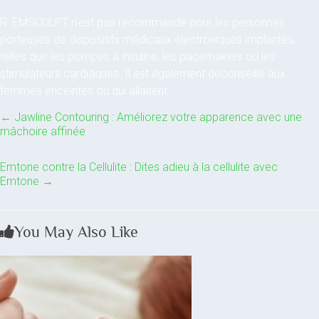
R: EMSCULPT n’est pas recommandé pour les personnes
porteuses de dispositifs médicaux électroniques implantés,
telles que les pompes à insuline, les pacemakers ou les
stimulateurs cardiaques. Il est également déconseillé aux
femmes enceintes ou qui allaitent.
←
Jawline Contouring : Améliorez votre apparence avec une
mâchoire affinée
Emtone contre la Cellulite : Dites adieu à la cellulite avec
Emtone
→
You May Also Like