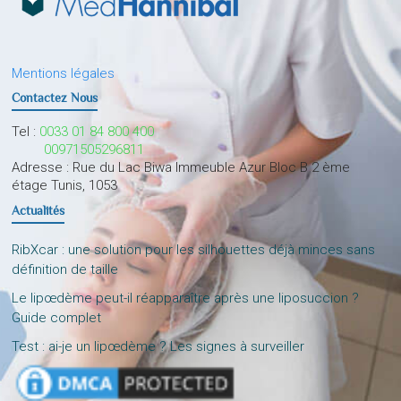
Mentions légales
Contactez Nous
Tel :
0033 01 84 800 400
00971505296811
Adresse : Rue du Lac Biwa Immeuble Azur Bloc B 2 ème
étage Tunis, 1053
Actualités
RibXcar : une solution pour les silhouettes déjà minces sans
définition de taille
Le lipœdème peut-il réapparaître après une liposuccion ?
Guide complet
Test : ai-je un lipœdème ? Les signes à surveiller