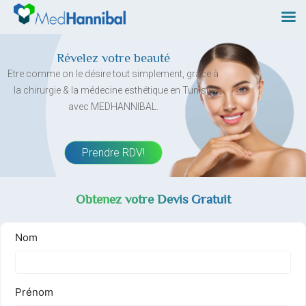
Skip
to
content
Révelez votre beauté
Etre comme on le désire tout simplement, grâce à
la chirurgie & la médecine esthétique en Tunisie
avec MEDHANNIBAL.
Prendre RDV!
Obtenez votre Devis Gratuit