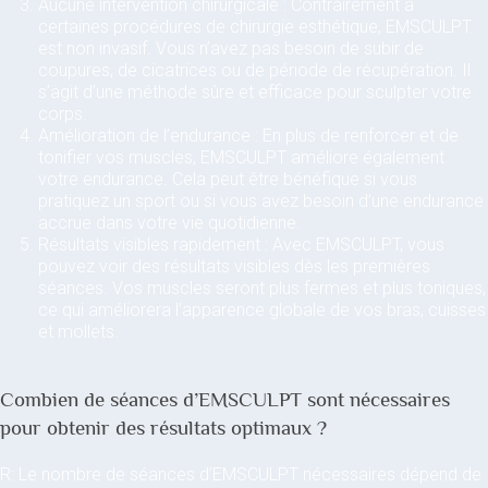
Aucune intervention chirurgicale : Contrairement à
certaines procédures de chirurgie esthétique, EMSCULPT
est non invasif. Vous n’avez pas besoin de subir de
coupures, de cicatrices ou de période de récupération. Il
s’agit d’une méthode sûre et efficace pour sculpter votre
corps.
Amélioration de l’endurance : En plus de renforcer et de
tonifier vos muscles, EMSCULPT améliore également
votre endurance. Cela peut être bénéfique si vous
pratiquez un sport ou si vous avez besoin d’une endurance
accrue dans votre vie quotidienne.
Résultats visibles rapidement : Avec EMSCULPT, vous
pouvez voir des résultats visibles dès les premières
séances. Vos muscles seront plus fermes et plus toniques,
ce qui améliorera l’apparence globale de vos bras, cuisses
et mollets.
Combien de séances d’EMSCULPT sont nécessaires
pour obtenir des résultats optimaux ?
R: Le nombre de séances d’EMSCULPT nécessaires dépend de