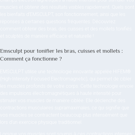
muscles et obtenir des résultats visibles rapidement. Quels sont
les bienfaits d’EMSCULPT, son fonctionnement, ainsi que les
réponses à certaines questions fréquentes. Découvrez
comment obtenir des bras, des cuisses et des mollets tonifiés
et sculptés de manière efficace et naturelle !
Emsculpt pour tonifier les bras, cuisses et mollets :
Comment ça fonctionne ?
EMSCULPT utilise une technologie innovante appelée HIFEM®
(High-Intensity Focused Electromagnetic), qui permet de cibler
les muscles profonds de votre corps. Cette technologie envoie
des impulsions électromagnétiques à haute intensité pour
stimuler vos muscles de manière ciblée. Elle déclenche des
contractions musculaires supramaximales, ce qui signifie que
vos muscles se contractent beaucoup plus intensément que
lors d’un exercice physique traditionnel.
Lorsque vos muscles sont soumis à ces contractions intenses,