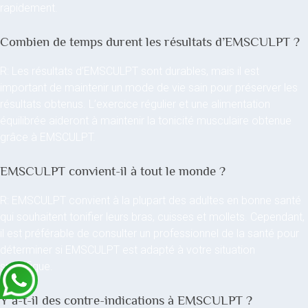
rapidement.
Combien de temps durent les résultats d’EMSCULPT ?
R: Les résultats d’EMSCULPT sont durables, mais il est
important de maintenir un mode de vie sain pour préserver les
résultats obtenus. L’exercice régulier et une alimentation
équilibrée aideront à maintenir la tonicité musculaire obtenue
grâce à EMSCULPT.
EMSCULPT convient-il à tout le monde ?
R: EMSCULPT convient à la plupart des adultes en bonne santé
qui souhaitent tonifier leurs bras, cuisses et mollets. Cependant,
il est préférable de consulter un professionnel de la santé pour
déterminer si EMSCULPT est adapté à votre situation
spécifique.
Y a-t-il des contre-indications à EMSCULPT ?