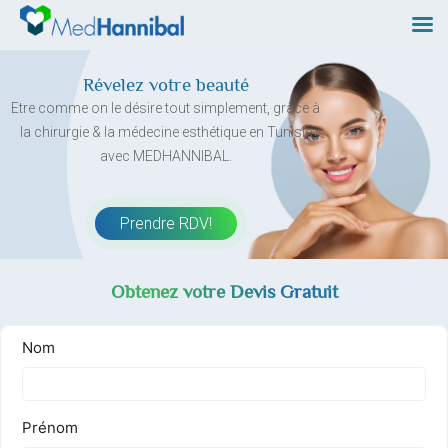
Skip
to
content
Révelez votre beauté
Etre comme on le désire tout simplement, grâce à
la chirurgie & la médecine esthétique en Tunisie
avec MEDHANNIBAL.
Prendre RDV!
Obtenez votre Devis Gratuit