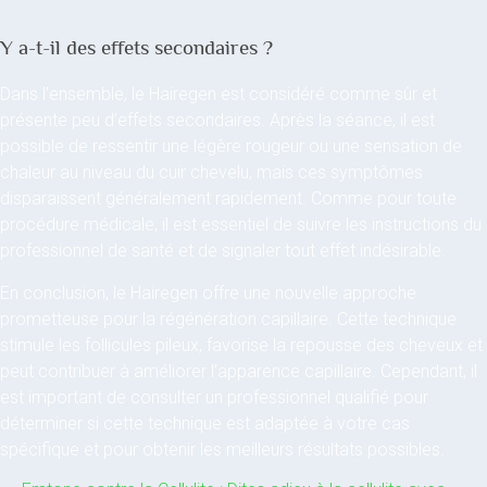
Y a-t-il des effets secondaires ?
Dans l’ensemble, le Hairegen est considéré comme sûr et
présente peu d’effets secondaires. Après la séance, il est
possible de ressentir une légère rougeur ou une sensation de
chaleur au niveau du cuir chevelu, mais ces symptômes
disparaissent généralement rapidement. Comme pour toute
procédure médicale, il est essentiel de suivre les instructions du
professionnel de santé et de signaler tout effet indésirable.
En conclusion, le Hairegen offre une nouvelle approche
prometteuse pour la régénération capillaire. Cette technique
stimule les follicules pileux, favorise la repousse des cheveux et
peut contribuer à améliorer l’apparence capillaire. Cependant, il
est important de consulter un professionnel qualifié pour
déterminer si cette technique est adaptée à votre cas
spécifique et pour obtenir les meilleurs résultats possibles.