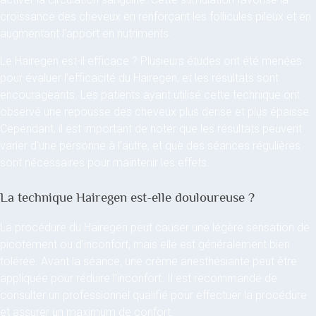
croissance des cheveux en renforçant les follicules pileux et en
augmentant l’apport en nutriments.
Le Hairegen est-il efficace ? Plusieurs études ont été menées
pour évaluer l’efficacité du Hairegen, et les résultats sont
encourageants. Les patients ayant utilisé cette technique ont
observé une repousse des cheveux plus dense et plus épaisse.
Cependant, il est important de noter que les résultats peuvent
varier d’une personne à l’autre, et que des séances régulières
sont nécessaires pour maintenir les effets.
La technique Hairegen est-elle douloureuse ?
La procédure du Hairegen peut causer une légère sensation de
picotement ou d’inconfort, mais elle est généralement bien
tolérée. Avant la séance, une crème anesthésiante peut être
appliquée pour réduire l’inconfort. Il est recommandé de
consulter un professionnel qualifié pour effectuer la procédure
et assurer un maximum de confort.