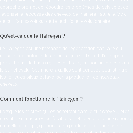
approche promet de résoudre les problèmes de calvitie et de
favoriser la repousse des cheveux de manière naturelle. Voici
ce qu’il faut savoir sur cette technique révolutionnaire.
Qu’est-ce que le Hairegen ?
Le Hairegen est une méthode de régénération capillaire qui
utilise la technologie des micro-aiguilles. Il s’agit d’un appareil
portatif muni de fines aiguilles en titane, qui sont insérées dans
le cuir chevelu. Ces micro-aiguilles sont conçues pour stimuler
les follicules pileux et favoriser la production de nouveaux
cheveux.
Comment fonctionne le Hairegen ?
Lorsque les micro-aiguilles pénètrent dans le cuir chevelu, elles
créent de minuscules perforations. Cela déclenche une réponse
naturelle du corps, qui consiste à produire du collagène et à
activer la circulation sanguine. Cette stimulation favorise la