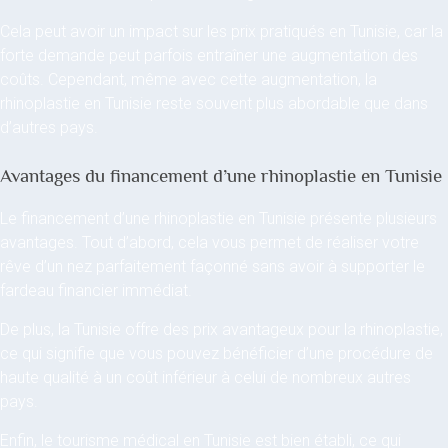
Cela peut avoir un impact sur les prix pratiqués en Tunisie, car la
forte demande peut parfois entraîner une augmentation des
coûts. Cependant, même avec cette augmentation, la
rhinoplastie en Tunisie reste souvent plus abordable que dans
d’autres pays.
Avantages du financement d’une rhinoplastie en Tunisie
Le financement d’une rhinoplastie en Tunisie présente plusieurs
avantages. Tout d’abord, cela vous permet de réaliser votre
rêve d’un nez parfaitement façonné sans avoir à supporter le
fardeau financier immédiat.
De plus, la Tunisie offre des prix avantageux pour la rhinoplastie,
ce qui signifie que vous pouvez bénéficier d’une procédure de
haute qualité à un coût inférieur à celui de nombreux autres
pays.
Enfin, le tourisme médical en Tunisie est bien établi, ce qui