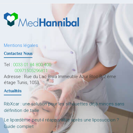
Mentions légales
Contactez Nous
Tel :
0033 01 84 800 400
00971505296811
Adresse : Rue du Lac Biwa Immeuble Azur Bloc B 2 ème
étage Tunis, 1053
Actualités
RibXcar : une solution pour les silhouettes déjà minces sans
définition de taille
Le lipœdème peut-il réapparaître après une liposuccion ?
Guide complet