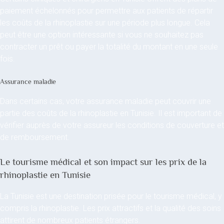
paiement échelonnés pour permettre aux patients de répartir
les coûts de la rhinoplastie sur une période plus longue. Cela
peut être une option intéressante si vous ne souhaitez pas
contracter un prêt ou payer la totalité du montant en une seule
fois.
Assurance maladie
Dans certains cas, votre assurance maladie peut couvrir une
partie des coûts de la rhinoplastie en Tunisie. Il est important de
vérifier auprès de votre assureur les conditions de couverture et
de remboursement.
Le tourisme médical et son impact sur les prix de la
rhinoplastie en Tunisie
La Tunisie est une destination prisée pour le tourisme médical, y
compris la rhinoplastie. Les prix attractifs et la qualité des soins
attirent de nombreux patients étrangers.