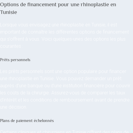
Options de financement pour une rhinoplastie en
Tunisie
Lorsque vous envisagez une rhinoplastie en Tunisie, il est
important de connaître les différentes options de financement
qui s’offrent à vous. Voici quelques-unes des options les plus
courantes :
Prêts personnels
Les prêts personnels sont une option populaire pour financer
une rhinoplastie en Tunisie. Vous pouvez demander un prêt
auprès d’une banque ou d’une institution financière pour couvrir
les coûts de la chirurgie. Assurez-vous de comparer les taux
d’intérêt et les conditions de remboursement avant de prendre
une décision.
Plans de paiement échelonnés
Certains cliniques et chirurgiens en Tunisie offrent des plans de