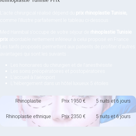
L’acte chirurgical réalisé dépend du
prix rhinoplastie Tunisie,
comme l’illustre parfaitement le tableau ci-dessous :
Med Hannibal s’occupe de votre séjour de
rhinoplastie Tunisie
prix
abordable nettement inférieur à celui proposé en France.
Les tarifs proposés permettent aux patients de profiter d’autres
avantages qui sont les suivants :
Les honoraires du chirurgien et de l’anesthésiste
Les soins préopératoires et postopératoires
L’accueil à l’aéroport
L’hébergement dans un hôtel luxueux 5 étoiles
Rhinoplastie
Prix 1950 €
5 nuits et 6 jours
Rhinoplastie ethnique
Prix 2350 €
5 nuits et 6 jours