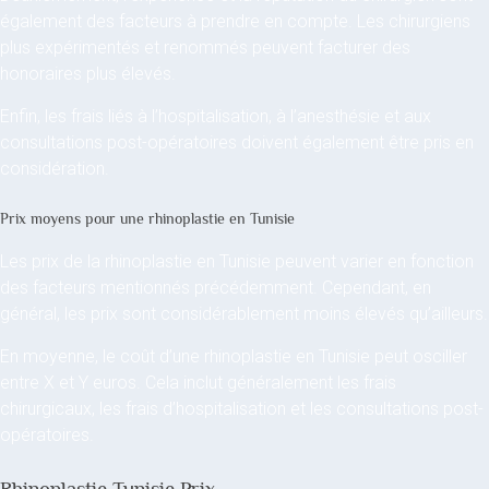
également des facteurs à prendre en compte. Les chirurgiens
plus expérimentés et renommés peuvent facturer des
honoraires plus élevés.
Enfin, les frais liés à l’hospitalisation, à l’anesthésie et aux
consultations post-opératoires doivent également être pris en
considération.
Prix moyens pour une rhinoplastie en Tunisie
Les prix de la rhinoplastie en Tunisie peuvent varier en fonction
des facteurs mentionnés précédemment. Cependant, en
général, les prix sont considérablement moins élevés qu’ailleurs.
En moyenne, le coût d’une rhinoplastie en Tunisie peut osciller
entre X et Y euros. Cela inclut généralement les frais
chirurgicaux, les frais d’hospitalisation et les consultations post-
opératoires.
Rhinoplastie Tunisie Prix