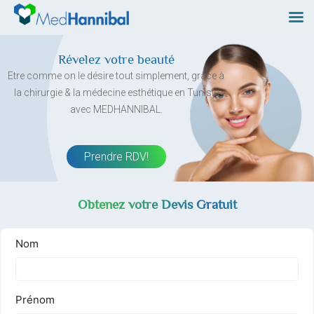
Skip
to
content
Révelez votre beauté
Etre comme on le désire tout simplement, grâce à
la chirurgie & la médecine esthétique en Tunisie
avec MEDHANNIBAL.
Prendre RDV!
Obtenez votre Devis Gratuit