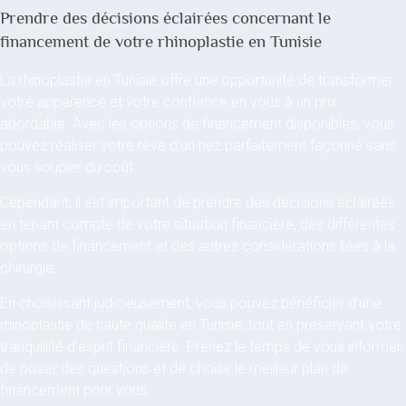
Prendre des décisions éclairées concernant le
financement de votre rhinoplastie en Tunisie
La rhinoplastie en Tunisie offre une opportunité de transformer
votre apparence et votre confiance en vous à un prix
abordable. Avec les options de financement disponibles, vous
pouvez réaliser votre rêve d’un nez parfaitement façonné sans
vous soucier du coût.
Cependant, il est important de prendre des décisions éclairées
en tenant compte de votre situation financière, des différentes
options de financement et des autres considérations liées à la
chirurgie.
En choisissant judicieusement, vous pouvez bénéficier d’une
rhinoplastie de haute qualité en Tunisie, tout en préservant votre
tranquillité d’esprit financière. Prenez le temps de vous informer,
de poser des questions et de choisir le meilleur plan de
financement pour vous.