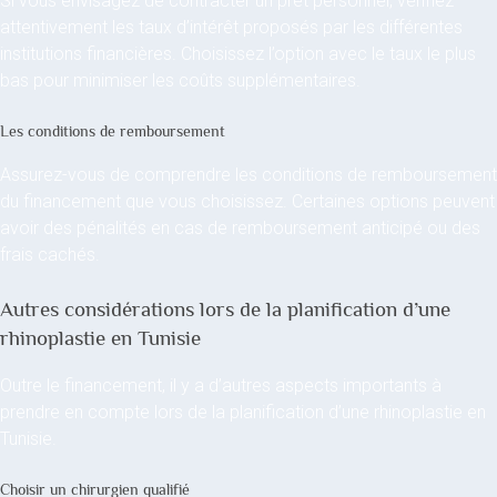
Si vous envisagez de contracter un prêt personnel, vérifiez
attentivement les taux d’intérêt proposés par les différentes
institutions financières. Choisissez l’option avec le taux le plus
bas pour minimiser les coûts supplémentaires.
Les conditions de remboursement
Assurez-vous de comprendre les conditions de remboursement
du financement que vous choisissez. Certaines options peuvent
avoir des pénalités en cas de remboursement anticipé ou des
frais cachés.
Autres considérations lors de la planification d’une
rhinoplastie en Tunisie
Outre le financement, il y a d’autres aspects importants à
prendre en compte lors de la planification d’une rhinoplastie en
Tunisie.
Choisir un chirurgien qualifié