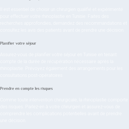
Il est essentiel de choisir un chirurgien qualifié et expérimenté
pour effectuer votre rhinoplastie en Tunisie. Faites des
recherches approfondies, demandez des recommandations et
consultez les avis des patients avant de prendre une décision.
Planifier votre séjour
Assurez-vous de planifier votre séjour en Tunisie en tenant
compte de la durée de récupération nécessaire après la
rhinoplastie. Prévoyez également des arrangements pour les
consultations post-opératoires.
Prendre en compte les risques
Comme toute intervention chirurgicale, la rhinoplastie comporte
des risques. Parlez-en à votre chirurgien et assurez-vous de
comprendre les complications potentielles avant de prendre
une décision.