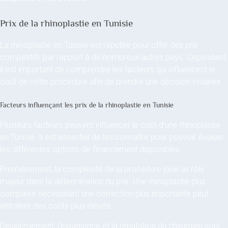
Prix de la rhinoplastie en Tunisie
La rhinoplastie en Tunisie est réputée pour offrir des prix
compétitifs par rapport à de nombreux autres pays. Cependant,
il est important de comprendre les facteurs qui influencent le
coût de cette procédure afin de prendre une décision éclairée.
Facteurs influençant les prix de la rhinoplastie en Tunisie
Plusieurs facteurs peuvent influencer le coût d’une rhinoplastie
en Tunisie. Il est essentiel de les connaître pour pouvoir évaluer
les différentes options de financement disponibles.
Premièrement, la complexité de la procédure joue un rôle
majeur dans la détermination du prix. Une rhinoplastie plus
complexe nécessitant une correction plus importante peut
entraîner des coûts plus élevés.
Deuxièmement, l’expérience et la réputation du chirurgien sont