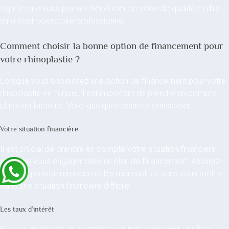
signifie que vous pouvez bénéficier de soins de qualité et d’un
suivi post-opératoire professionnel.
Comment choisir la bonne option de financement pour
votre rhinoplastie ?
Lorsque vous choisissez une option de financement pour votre
rhinoplastie en Tunisie, il est important de prendre en compte
plusieurs facteurs. Voici quelques points à considérer :
Votre situation financière
Il est crucial de prendre en compte votre situation financière
avant de vous engager dans un plan de financement. Assurez-
vous de pouvoir rembourser les mensualités sans vous mettre
dans une situation financière difficile.
Les taux d’intérêt