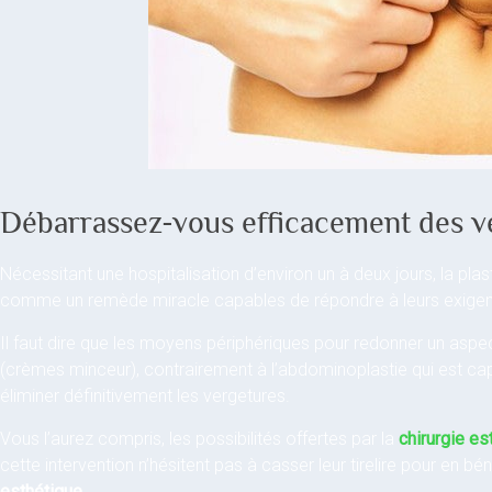
Débarrassez-vous efficacement des ve
Nécessitant une hospitalisation d’environ un à deux jours, la pl
comme un remède miracle capables de répondre à leurs exige
Il faut dire que les moyens périphériques pour redonner un aspec
(crèmes minceur), contrairement à l’abdominoplastie qui est ca
éliminer définitivement les vergetures.
Vous l’aurez compris, les possibilités offertes par la
chirurgie es
cette intervention n’hésitent pas à casser leur tirelire pour en bé
esthétique
.