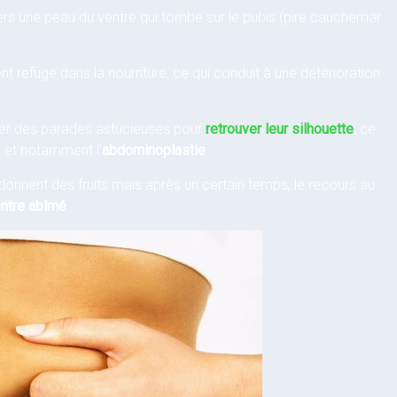
vers une peau du ventre qui tombe sur le pubis (pire cauchemar
 refuge dans la nourriture, ce qui conduit à une détérioration
uver des parades astucieuses pour
retrouver leur silhouette
, ce
e, et notamment l’
abdominoplastie
.
donnent des fruits mais après un certain temps, le recours au
entre abîmé
.