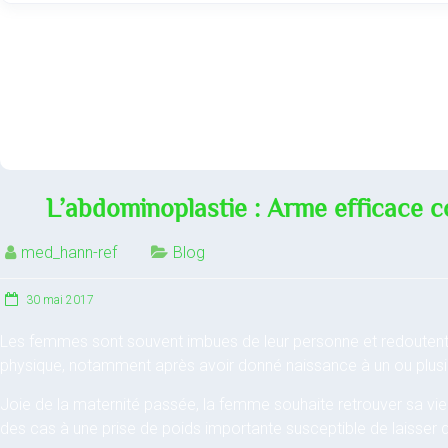
L’abdominoplastie : Arme efficace c
med_hann-ref
Blog
30 mai 2017
Les femmes sont souvent imbues de leur personne et redoutent 
physique, notamment après avoir donné naissance à un ou plusi
Joie de la maternité passée, la femme souhaite retrouver sa vie
des cas à une prise de poids importante susceptible de laisser de