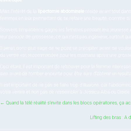
Mais l’intérêt de la
lipectomie abdominale
réside avant tout dans 
femmes en leur permettant de se refaire une beauté, comme si 
Souvent, l’impatience gagne les femmes pendant leur jeunesse 
leur période de grossesse, ce qui n’est pas ingénieux, surtout que
Il serait donc plus sage de ne point se précipiter avant de vouloir 
du ventre est recommandée pour les mamans après une gross
Ceci étant, il est important de retrouver pour la femme intéressé
sien avant de tomber enceinte pour être sûre d’obtenir un résultat
Il est important de ne pas se faire trop d’illusions, car l’abdomi
votre ventre et non pas de ressembler à Jessica Alba ou Gisele
←
Quand la télé réalité s’invite dans les blocs opératoires, ça a
Lifting des bras : A 