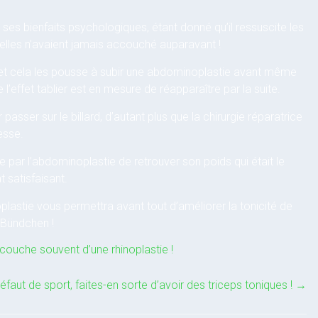
ses bienfaits psychologiques, étant donné qu’il ressuscite les
elles n’avaient jamais accouché auparavant !
et cela les pousse à subir une abdominoplastie avant même
 l’effet tablier est en mesure de réapparaître par la suite.
passer sur le billard, d’autant plus que la chirurgie réparatrice
esse.
e par l’abdominoplastie de retrouver son poids qui était le
 satisfaisant.
noplastie vous permettra avant tout d’améliorer la tonicité de
 Bündchen !
ccouche souvent d’une rhinoplastie !
défaut de sport, faites-en sorte d’avoir des triceps toniques !
→