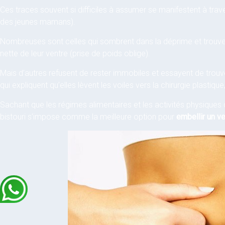
Ces traces souvent si difficiles à assumer se manifestent à tra
des jeunes mamans).
Nombreuses sont celles qui sombrent dans la déprime et trouvent
nette de leur ventre (prise de poids oblige).
Mais d’autres refusent de rester immobiles et essayent de tro
qui expliquent qu’elles lèvent les voiles vers la chirurgie plastiqu
Sachant que les régimes alimentaires et les activités physiques 
bistouri s’impose comme la meilleure option pour
embellir un v