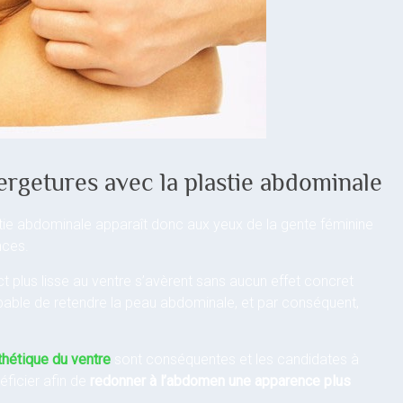
rgetures avec la plastie abdominale
astie abdominale apparaît donc aux yeux de la gente féminine
nces.
t plus lisse au ventre s’avèrent sans aucun effet concret
pable de retendre la peau abdominale, et par conséquent,
thétique du ventre
sont conséquentes et les candidates à
néficier afin de
redonner à l’abdomen une apparence plus