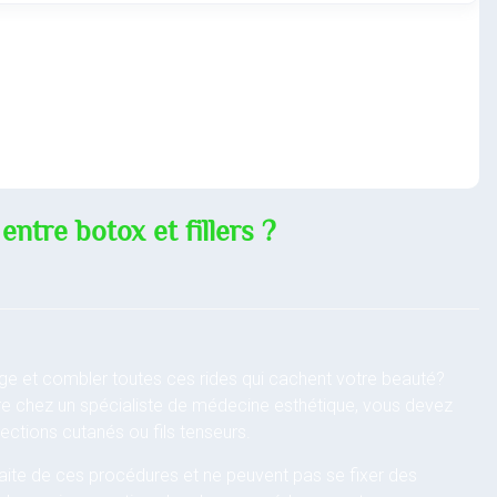
entre botox et fillers ?
age et combler toutes ces rides qui cachent votre beauté?
re chez un spécialiste de médecine esthétique, vous devez
ections cutanés ou fils tenseurs.
aite de ces procédures et ne peuvent pas se fixer des