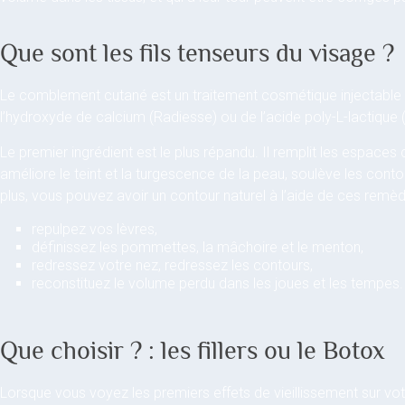
Que sont les fils tenseurs du visage ?
Le comblement cutané est un traitement cosmétique injectable q
l’hydroxyde de calcium (Radiesse) ou de l’acide poly-L-lactique 
Le premier ingrédient est le plus répandu. Il remplit les espaces c
améliore le teint et la turgescence de la peau, soulève les conto
plus, vous pouvez avoir un contour naturel à l’aide de ces remèd
repulpez vos lèvres,
définissez les pommettes, la mâchoire et le menton,
redressez votre nez, redressez les contours,
reconstituez le volume perdu dans les joues et les tempes.
Que choisir ? : les fillers ou le Botox
Lorsque vous voyez les premiers effets de vieillissement sur votr