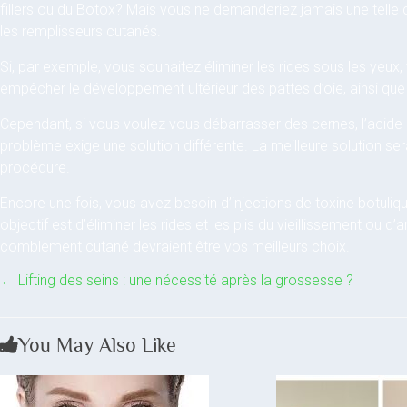
fillers ou du Botox? Mais vous ne demanderiez jamais une telle 
les remplisseurs cutanés.
Si, par exemple, vous souhaitez éliminer les rides sous les yeux,
empêcher le développement ultérieur des pattes d’oie, ainsi qu
Cependant, si vous voulez vous débarrasser des cernes, l’acide 
problème exige une solution différente. La meilleure solution ser
procédure.
Encore une fois, vous avez besoin d’injections de toxine botuliqu
objectif est d’éliminer les rides et les plis du vieillissement ou d’
comblement cutané devraient être vos meilleurs choix.
←
Lifting des seins : une nécessité après la grossesse ?
You May Also Like