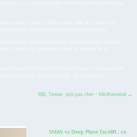
chose si vous compreniez les différences entre le Botox et
 vous pouvez utiliser le Botox pour geler les muscles et
e pour injecter des produits de comblement cutané.
hyaluronique est la seule chose qui puisse aider. Chaque
a de consulter le spécialiste avant de décider de la
e pour lisser et prévenir les rides mimiques. Lorsque votre
améliorer les traits de votre visage, les produits de
BBL Tunisie : prix pas cher – Medhannibal
→
SMAS vs Deep Plane Facelift : ce