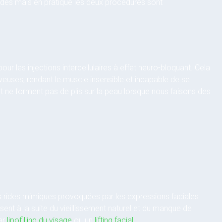
rides mais en pratique les deux procédures sont
ur les injections intercellulaires à effet neuro-bloquant. Cela
veuses, rendant le muscle insensible et incapable de se
t ne forment pas de plis sur la peau lorsque nous faisons des
.
 rides mimiques provoquées par les expressions faciales
ssent à la suite du vieillissement naturel et du manque de
par
lipofilling du visage
ou un
lifting facial