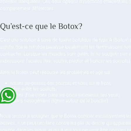
attentes adéquates. Ces deux options d’injections effacent les 
complètement différentes.
Qu’est-ce que le Botox?
C’est une solution à base de toxine botulique de type A (Botox) po
signifie que le remède paralyse localement les terminaisons ner
contracter. Lorsque les muscles sont gelés, ils ne bougent pas e
expressions faciales (rire, sourire, pleurer et froncer les sourcils)
Ainsi, le Botox peut résoudre les problèmes et agir sur :
ridules au-dessus des sourcils et rides sur le front;
rides entre les sourcils;
pattes d’oie (rides dans les coins extérieurs des yeux);
sillons nasogéniens (lignes autour de la bouche).
Nous tenons à souligner que le Botox combat exclusivement les
actives. Il ne peut rien faire contre les plis du derme qui apparai
volume dans les tissus, et qui à leur tour peuvent être corrigés 