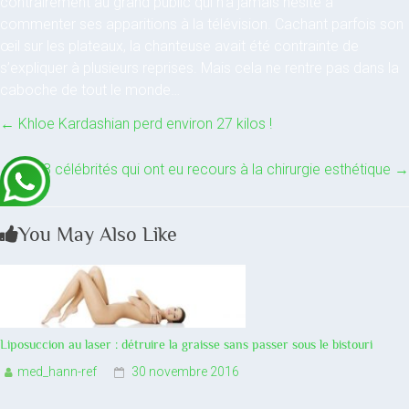
contrairement au grand public qui n’a jamais hésité à
commenter ses apparitions à la télévision. Cachant parfois son
œil sur les plateaux, la chanteuse avait été contrainte de
s’expliquer à plusieurs reprises. Mais cela ne rentre pas dans la
caboche de tout le monde…
←
Khloe Kardashian perd environ 27 kilos !
8 célébrités qui ont eu recours à la chirurgie esthétique
→
You May Also Like
Liposuccion au laser : détruire la graisse sans passer sous le bistouri
med_hann-ref
30 novembre 2016