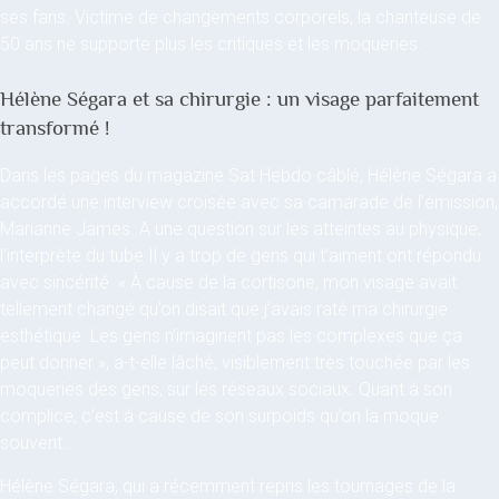
ses fans. Victime de changements corporels, la chanteuse de
50 ans ne supporte plus les critiques et les moqueries.
Hélène Ségara et sa chirurgie : un visage parfaitement
transformé !
Dans les pages du magazine Sat Hebdo câblé, Hélène Ségara a
accordé une interview croisée avec sa camarade de l’émission,
Marianne James. A une question sur les atteintes au physique,
l’interprète du tube Il y a trop de gens qui t’aiment ont répondu
avec sincérité. « À cause de la cortisone, mon visage avait
tellement changé qu’on disait que j’avais raté ma chirurgie
esthétique. Les gens n’imaginent pas les complexes que ça
peut donner », a-t-elle lâché, visiblement très touchée par les
moqueries des gens, sur les réseaux sociaux. Quant à son
complice, c’est à cause de son surpoids qu’on la moque
souvent…
Hélène Ségara, qui a récemment repris les tournages de la