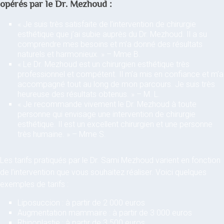
opérés par le Dr. Mezhoud :
« Je suis très satisfaite de l’intervention de chirurgie
esthétique que j’ai subie auprès du Dr. Mezhoud. Il a su
comprendre mes besoins et m’a donné des résultats
naturels et harmonieux. » – Mme B.
« Le Dr. Mezhoud est un chirurgien esthétique très
professionnel et compétent. Il m’a mis en confiance et m’a
accompagné tout au long de mon parcours. Je suis très
heureuse des résultats obtenus. » – M. L.
« Je recommande vivement le Dr. Mezhoud à toute
personne qui envisage une intervention de chirurgie
esthétique. Il est un excellent chirurgien et une personne
très humaine. » – Mme S.
Les tarifs pratiqués par le Dr. Sami Mezhoud varient en fonction
de l’intervention que vous souhaitez réaliser. Voici quelques
exemples de tarifs :
Liposuccion : à partir de 2 000 euros
Augmentation mammaire : à partir de 3 000 euros
Rhinoplastie : à partir de 3 500 euros