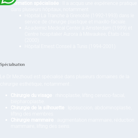
Formation spécialisée
: Il a acquis une expérience pratique
dans plusieurs hôpitaux, notamment :
Hôpital La Tranche à Grenoble (1992-1993) dans le
service de chirurgie plastique et maxillo-faciale.
Academic Medical Center à Amsterdam (1999) et
Centre hospitalier Aurora à Milwaukee, États-Unis
(2000).
Hôpital Ernest Conseil à Tunis (1994-2001)
Spécialisation
Le Dr Mezhoud est spécialisé dans plusieurs domaines de la
chirurgie esthétique, notamment :
Chirurgie du visage
: rhinoplastie, lifting cervico-facial,
blépharoplastie.
Chirurgie de la silhouette
: liposuccion, abdominoplastie,
lifting des membres.
Chirurgie mammaire
: augmentation mammaire, réduction
mammaire, lifting des seins.