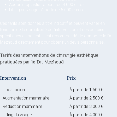
Abdominoplastie : à partir de 4 000 euros
Lifting du visage : à partir de 5 000 euros
Ces tarifs sont donnés à titre indicatif et peuvent varier en
fonction de la complexité de l’intervention et des besoins
spécifiques du patient. Il est recommandé de contacter le Dr.
Mezhoud directement pour obtenir un devis personnalisé.
Tarifs des interventions de chirurgie esthétique
pratiquées par le Dr. Mezhoud
Intervention
Prix
Liposuccion
À partir de 1 500 €
Augmentation mammaire
À partir de 2 500 €
Réduction mammaire
À partir de 3 000 €
Lifting du visage
À partir de 4 000 €