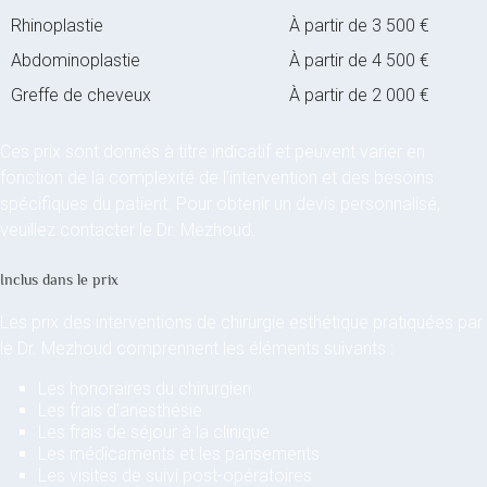
Rhinoplastie
À partir de 3 500 €
Abdominoplastie
À partir de 4 500 €
Greffe de cheveux
À partir de 2 000 €
Ces prix sont donnés à titre indicatif et peuvent varier en
fonction de la complexité de l’intervention et des besoins
spécifiques du patient. Pour obtenir un devis personnalisé,
veuillez contacter le Dr. Mezhoud.
Inclus dans le prix
Les prix des interventions de chirurgie esthétique pratiquées par
le Dr. Mezhoud comprennent les éléments suivants :
Les honoraires du chirurgien
Les frais d’anesthésie
Les frais de séjour à la clinique
Les médicaments et les pansements
Les visites de suivi post-opératoires