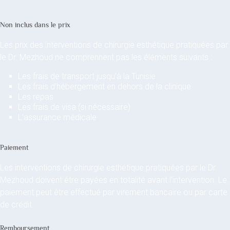
Non inclus dans le prix
Les prix des interventions de chirurgie esthétique pratiquées par
le Dr. Mezhoud ne comprennent pas les éléments suivants :
Les frais de transport jusqu’à la Tunisie
Les frais d’hébergement en dehors de la clinique
Les repas
Les frais de visa (si nécessaire)
L’assurance médicale
Paiement
Les interventions de chirurgie esthétique pratiquées par le Dr.
Mezhoud doivent être payées en totalité avant l’intervention. Le
paiement peut être effectué par virement bancaire ou par carte
de crédit.
Remboursement