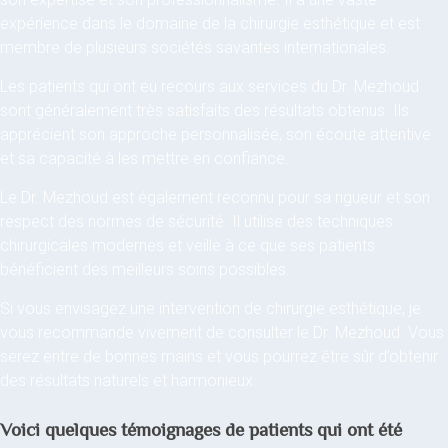
expérience dans le domaine de la chirurgie esthétique et est
membre de plusieurs sociétés savantes internationales.
Les patients qui ont eu recours aux services du Dr. Mezhoud
sont généralement très satisfaits des résultats obtenus. Ils
apprécient son approche personnalisée, son écoute attentive
et sa capacité à les mettre en confiance.
Le Dr. Mezhoud est également reconnu pour sa rigueur et son
respect des normes de sécurité. Il utilise des techniques
chirurgicales modernes et veille à ce que ses patients
bénéficient des meilleurs soins possibles.
Si vous envisagez une intervention de chirurgie esthétique, je
vous recommande vivement de consulter le Dr. Mezhoud. Vous
serez entre de bonnes mains et vous pourrez être sûr d’obtenir
des résultats naturels et harmonieux.
Voici quelques témoignages de patients qui ont été