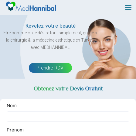
Skip
to
content
Révelez votre beauté
Etre comme on le désire tout simplement, grâce à
la chirurgie & la médecine esthétique en Tunisie
avec MEDHANNIBAL.
Prendre RDV!
Obtenez votre Devis Gratuit