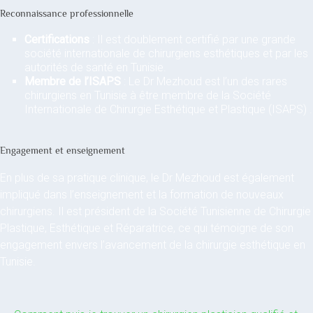
Reconnaissance professionnelle
Certifications
: Il est doublement certifié par une grande
société internationale de chirurgiens esthétiques et par les
autorités de santé en Tunisie.
Membre de l’ISAPS
: Le Dr Mezhoud est l’un des rares
chirurgiens en Tunisie à être membre de la Société
Internationale de Chirurgie Esthétique et Plastique (ISAPS) .
Engagement et enseignement
En plus de sa pratique clinique, le Dr Mezhoud est également
impliqué dans l’enseignement et la formation de nouveaux
chirurgiens. Il est président de la Société Tunisienne de Chirurgie
Plastique, Esthétique et Réparatrice, ce qui témoigne de son
engagement envers l’avancement de la chirurgie esthétique en
Tunisie.