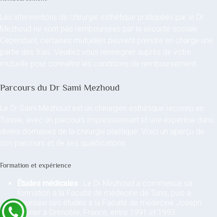
Les interventions de chirurgie esthétique pratiquées par le Dr.
Mezhoud ne sont pas remboursées par la sécurité sociale.
Cependant, certaines mutuelles peuvent prendre en charge une
partie des frais. Veuillez vous renseigner auprès de votre
mutuelle pour connaître les conditions de remboursement.
Parcours du Dr Sami Mezhoud
Le Dr Sami Mezhoud est un chirurgien esthétique reconnu en
Tunisie, avec un parcours impressionnant et une expertise dans
divers domaines de la chirurgie plastique. Voici un aperçu de
son parcours et de ses qualifications :
Formation et expérience
Études médicales
: Le Dr Mezhoud a commencé sa
formation à la Faculté de médecine de Tunis, puis a
poursuivi ses études à la Faculté de médecine Joseph
Fourier à Grenoble, France, entre 1991 et 1993.