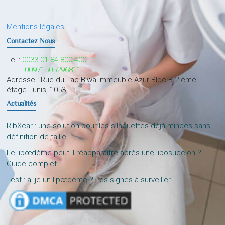
Mentions légales
Contactez Nous
Tel :
0033 01 84 800 400
00971505296811
Adresse : Rue du Lac Biwa Immeuble Azur Bloc B 2 ème
étage Tunis, 1053
Actualités
RibXcar : une solution pour les silhouettes déjà minces sans
définition de taille
Le lipœdème peut-il réapparaître après une liposuccion ?
Guide complet
Test : ai-je un lipœdème ? Les signes à surveiller