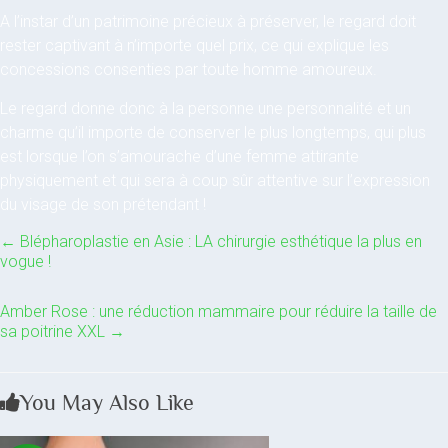
A l’instar d’un patrimoine précieux à préserver, le regard doit
rester captivant à n’importe quel prix, ce qui explique les
concessions consenties par toute homme amoureux.
Le regard donne donc à la personne une personnalité et un
charme qu’il importe de conserver le plus longtemps, qui plus
est lorsque l’on s’amourache d’une femme attirante
physiquement et qui sera à coup sûr attentive sur l’expression
du visage de son prétendant !
←
Blépharoplastie en Asie : LA chirurgie esthétique la plus en
vogue !
Amber Rose : une réduction mammaire pour réduire la taille de
sa poitrine XXL
→
You May Also Like