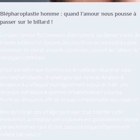
Blépharoplastie homme : quand l’amour nous pousse à
passer sur le billard !
Lorsque l’amour fou s’empare d’un homme, ce dernier s’isole du
monde extérieur et consent des sacrifices inconcevables pour
conserver sa chérie, lesquels conduisent souvent au cabinet du
chirurgien esthétique.
Il faut admettre que l’homme est le candidat idéal pour subir
une blépharoplastie, d’autant plus que sa peau épaisse a
tendance à s’affaisser plus rapidement autour de l’œil : une
disgrâce esthétique à gommer impérativement pour les
hommes amoureux afin de ne pas compromettre leur relation !
Bien qu’il n’y ait pas un âge particulier pour solliciter cette
intervention, la chirurgie des paupières est généralement tentée
par les hommes vers 45 ans, surtout lorsque l’affaissement
cutané fait surface.