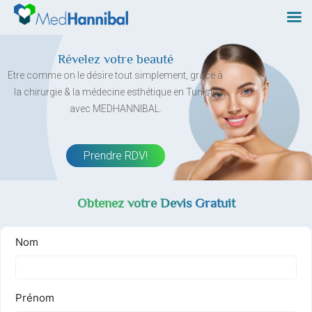
Skip
to
content
Révelez votre beauté
Etre comme on le désire tout simplement, grâce à
la chirurgie & la médecine esthétique en Tunisie
avec MEDHANNIBAL.
Prendre RDV!
Obtenez votre Devis Gratuit