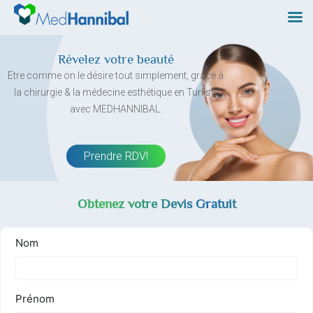
Skip
to
content
Révelez votre beauté
Etre comme on le désire tout simplement, grâce à
la chirurgie & la médecine esthétique en Tunisie
avec MEDHANNIBAL.
Prendre RDV!
Obtenez votre Devis Gratuit