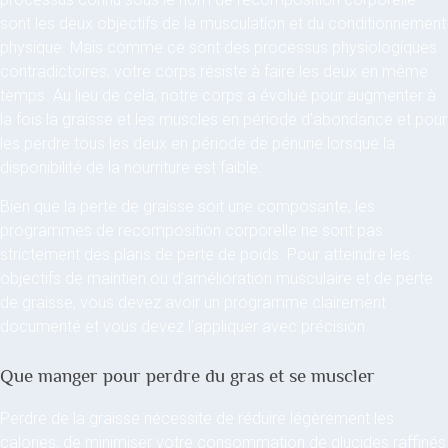
sont les deux objectifs de la musculation et du conditionnement
physique. Mais comme ce sont des processus physiologiques
contradictoires, votre corps résiste à faire les deux en même
temps. Au lieu de cela, notre corps a évolué pour augmenter à
la fois la graisse et les muscles en période d’abondance et pour
les perdre tous les deux en période de pénurie lorsque la
disponibilité de la nourriture est faible.
Bien que la perte de graisse soit une composante, les
programmes de recomposition corporelle ne sont pas
strictement des plans de perte de poids. Pour atteindre les
objectifs de maintien ou d’amélioration musculaire et de perte
de graisse, vous devez avoir un programme clairement
documenté et vous devez l’appliquer avec précision.
Que manger pour perdre du gras et se muscler
Perdre de la graisse nécessite de réduire légèrement les
calories, de minimiser votre consommation de glucides raffinés