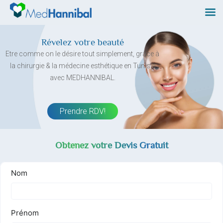
Skip
to
content
Révelez votre beauté
Etre comme on le désire tout simplement, grâce à
la chirurgie & la médecine esthétique en Tunisie
avec MEDHANNIBAL.
Prendre RDV!
Obtenez votre Devis Gratuit