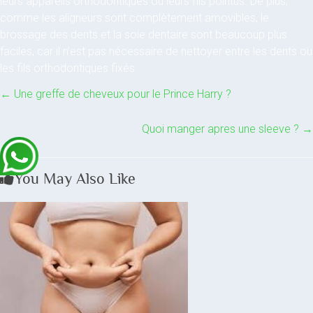
leurs appareils orthodontiques ou leurs fils pointus. De plus,
comme les aligneurs sont complètement amovibles, le
brossage des dents et la soie dentaire sont beaucoup plus
faciles, car il n’est pas nécessaire de nettoyer entre les dents ou
les fils orthodontiques fixés.
←
Une greffe de cheveux pour le Prince Harry ?
Quoi manger apres une sleeve ?
→
You May Also Like