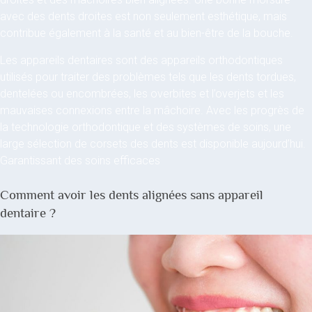
avec des dents droites est non seulement esthétique, mais
contribue également à la santé et au bien-être de la bouche.
Les appareils dentaires sont des appareils orthodontiques
utilisés pour traiter des problèmes tels que les dents tordues,
dentelées ou encombrées, les overbites et l’overjets et les
mauvaises connexions entre la mâchoire. Avec les progrès de
la technologie orthodontique et des systèmes de soins, une
large sélection de corsets des dents est disponible aujourd’hui.
Garantissant des soins efficaces
Comment avoir les dents alignées sans appareil
dentaire ?