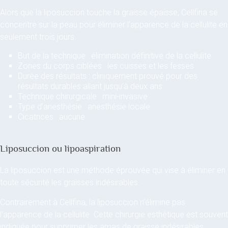
Alors que la liposuccion touche la graisse épaisse, Cellfina se
concentre sur la peau pour éliminer l’apparence de la cellulite en
seulement trois jours.
But de la technique : élimination définitive de la cellulite
Zones du corps ciblées : les cuisses et les fesses
Durée des résultats : cliniquement prouvé pour des
résultats durables allant jusqu’à deux ans
Technique chirurgicale : mini-invasive
Type d’anesthésie : anesthésie locale
Cicatrices : aucune
Liposuccion ou lipoaspiration
La liposuccion est une méthode éprouvée qui vise à éliminer en
toute sécurité les graisses indésirables.
Contrairement à Cellfina, la liposuccion n’élimine pas
l’apparence de la cellulite. Cette chirurgie esthétique est souvent
indiquée pour supprimer les amas de graisse indésirables