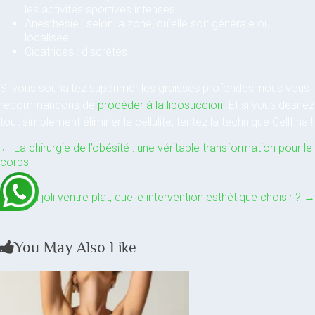
les activités sportives intenses.
Anesthésie : selon la zone, qu’elle soit générale ou
localisée.
Cicatrices : discrètes
Si vous souhaitez supprimer les graisses profondes, nous vous
recommandons de
procéder à la liposuccion
. Et si vous désirez
tout simplement éliminer la cellulite, tentez la technique Cellfina !
←
La chirurgie de l’obésité : une véritable transformation pour le
corps
Un joli ventre plat, quelle intervention esthétique choisir ?
→
You May Also Like