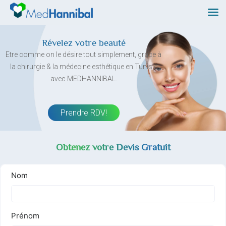
Skip
to
content
Révelez votre beauté
Etre comme on le désire tout simplement, grâce à
la chirurgie & la médecine esthétique en Tunisie
avec MEDHANNIBAL.
Prendre RDV!
Obtenez votre Devis Gratuit