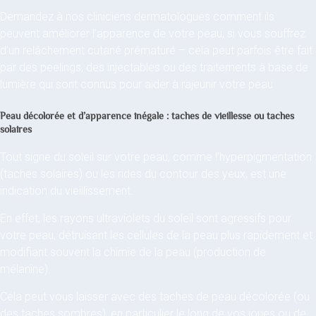
Demandez à nos cliniciens dermatologues comment ils
peuvent améliorer l’apparence de votre peau, si vous souffrez
d’un relâchement cutané prématuré – cela peut parfois être fait
par des peelings, des injectables ou des traitements à base de
lumière qui sont connus pour aider à rajeunir votre peau
Peau décolorée et d’apparence inégale : taches de vieillesse ou taches
solaires
Tout signe du soleil sur votre peau, comme l’hyperpigmentation
(taches solaires) ou les rides du contour des yeux, est une
indication du vieillissement.
En effet, les rayons ultraviolets du soleil sont agressifs pour
votre peau, détruisant les cellules de la peau plus rapidement et
modifiant souvent la chimie de la peau (production de
mélanine).
Cela peut vous laisser avec des taches de peau décolorée (ou
des taches sombres), en particulier le long de vos joues ou de