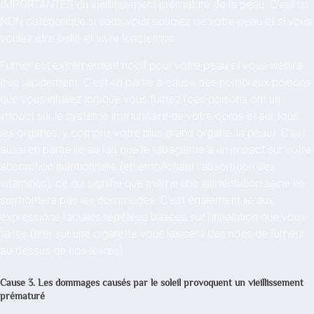
IMPORTANTES du vieillissement prématuré de la peau. C’est un
NON catégorique si vous vous souciez de votre peau et si vous
voulez être belle et vivre longtemps.
Fumer est extrêmement nocif pour votre peau et vous vieillira
très rapidement. C’est en partie à cause des nombreux poisons
que vous inhalez lorsque vous fumez (ces poisons ont un
impact sur le système immunitaire de votre corps et sur tous
les organes, y compris votre plus grand organe, la peau). C’est
aussi en partie lié au fait que le tabagisme a un impact sur votre
absorption nutritionnelle (en empêchant l’absorption des
vitamines), ce qui signifie que même une alimentation saine ne
surmontera pas les dommages. C’est également lié aux
expressions faciales répétées basées sur l’inhalation que vous
faites (tirer sur une cigarette vous laissera des rides de fumeur
au-dessus de nos lèvres).
Cause 3. Les dommages causés par le soleil provoquent un vieillissement
prématuré