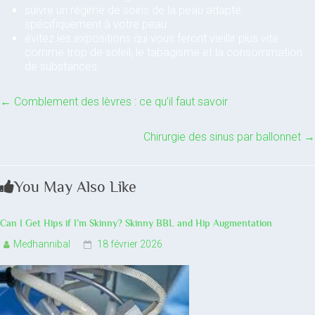
suivre un régime de soins de la peau adapté
spécifiquement à votre peau
évitez les expositions qui vous feront vieillir plus vite
comme trop de soleil, le tabagisme et la consommation
de substances
←
Comblement des lèvres : ce qu’il faut savoir
Chirurgie des sinus par ballonnet
→
You May Also Like
Can I Get Hips if I’m Skinny? Skinny BBL and Hip Augmentation
Medhannibal
18 février 2026