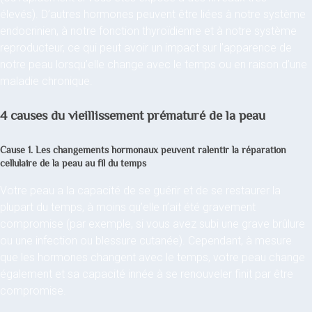
élevés). D’autres hormones peuvent être liées à notre système
endocrinien, à notre fonction thyroïdienne et à notre système
reproducteur, ce qui peut avoir un impact sur l’apparence de
notre peau lorsqu’elle change avec le temps ou en raison d’une
maladie chronique.
4 causes du vieillissement prématuré de la peau
Cause 1. Les changements hormonaux peuvent ralentir la réparation
cellulaire de la peau au fil du temps
Votre peau a la capacité de se guérir et de se restaurer la
plupart du temps, à moins qu’elle n’ait été gravement
compromise (par exemple, si vous avez subi une grave brûlure
ou une infection ou blessure cutanée). Cependant, à mesure
que les hormones changent avec le temps, votre peau change
également et sa capacité innée à se renouveler finit par être
compromise.