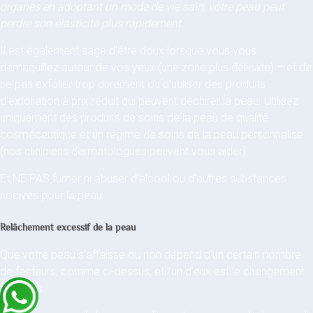
organes en adoptant un mode de vie sain, votre peau peut
perdre son élasticité plus rapidement.
Il est également sage d’être doux lorsque vous vous
démaquillez autour de vos yeux (une zone plus délicate) – et de
ne pas exfolier trop durement ou d’utiliser des produits
d’exfoliation à prix réduit qui peuvent déchirer la peau. Utilisez
uniquement des produits de soins de la peau de qualité
cosméceutique et un régime de soins de la peau personnalisé
(nos cliniciens dermatologues peuvent vous aider).
Et NE PAS fumer ni abuser d’alcool ou d’autres substances
nocives pour la peau.
Relâchement excessif de la peau
Que votre peau s’affaisse ou non dépend d’un certain nombre
de facteurs, comme ci-dessus, et l’un d’eux est le changement
de poids.