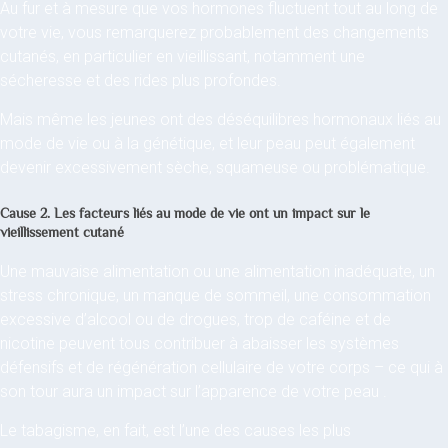
Au fur et à mesure que vos hormones fluctuent tout au long de
votre vie, vous remarquerez probablement des changements
cutanés, en particulier en vieillissant, notamment une
sécheresse et des rides plus profondes.
Mais même les jeunes ont des déséquilibres hormonaux liés au
mode de vie ou à la génétique, et leur peau peut également
devenir excessivement sèche, squameuse ou problématique.
Cause 2. Les facteurs liés au mode de vie ont un impact sur le
vieillissement cutané
Une mauvaise alimentation ou une alimentation inadéquate, un
stress chronique, un manque de sommeil, une consommation
excessive d’alcool ou de drogues, trop de caféine et de
nicotine peuvent tous contribuer à abaisser les systèmes
défensifs et de régénération cellulaire de votre corps – ce qui à
son tour aura un impact sur l’apparence de votre peau .
Le tabagisme, en fait, est l’une des causes les plus