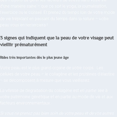
d’une manière saine – que ce soit le yoga, la journalisation,
l’exercice ou le conseil. Et prenez du temps loin de votre mode
de vie trépidant en passant du temps dans la nature – votre
peau vous en remerciera !
3 signes qui indiquent que la peau de votre visage peut
vieillir prématurément
Rides très importantes dès le plus jeune âge
Votre peau est le plus grand organe de votre corps. Les
cellules de votre peau – le collagène et les protéines d’élastine
– se décomposent à mesure que vous vieillissez.
La vitesse de dégradation du collagène est en
partie
liée à
votre patrimoine génétique et en partie au mode de vie et aux
facteurs environnementaux.
Si vous ne prenez pas bien soin de votre peau et de vos autres