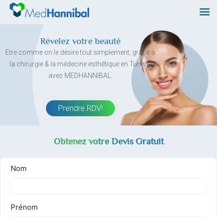
Skip
to
content
Révelez votre beauté
Etre comme on le désire tout simplement, grâce à
la chirurgie & la médecine esthétique en Tunisie
avec MEDHANNIBAL.
Prendre RDV!
Obtenez votre Devis Gratuit