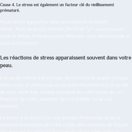
Cause 4. Le stress est également un facteur clé du vieillissement
prématuré.
Nous vivons aujourd’hui dans un monde en évolution
rapide. Avec un accès Internet 24h/24 et 7j/7, nous pouvons
avoir un temps limité pour nous détendre, nous désintoxiquer et
nous recomposer.
Les réactions de stress apparaissent souvent dans votre
peau.
Il en va de même d’un manque de sommeil de qualité (lorsque
votre corps et votre peau se réparent d’eux-mêmes) lié au fait
de vous sentir trop stressé à propos de votre travail, de vos
finances, de votre université, de vos enfants ou de vos
relations.
Le stress a un impact sur vos niveaux d’hormones et sur le
système immunitaire de votre corps, alors essayez de trouver
des moyens de gérer les facteurs de stress dans votre vie