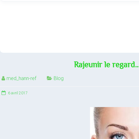
Rajeunir le regard…
med_hann-ref
Blog
6 avril 2017