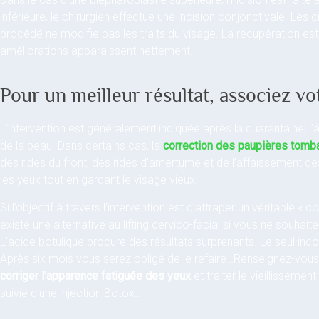
inférieure, le chirurgien effectue une incision conjonctivale. Les 
procédé ne modifie pas les traits du visage. La récupération es
améliorations apparaissent nettement.
Pour un meilleur résultat, associez vot
L’intervention est généralement indiquée après la quarantaine, l’
de la peau. Dans certains cas, la
correction des paupières tomb
des rides du front, des rides d’amertume et de l’affaissement des 
les yeux tout en gardant le visage vieux.
Si l’objectif à travers l’intervention est d’attraper un véritable « c
existe une alternative au lifting cervico-facial si vous ne souhaite
L’acide botulique procure des résultats surprenants. Le seul inc
Après six mois vous serez obligé de le refaire…Renseignez-vous 
corriger l’apparence fatiguée des yeux
et traiter le vieillissemen
suivie d’une injection Botox…