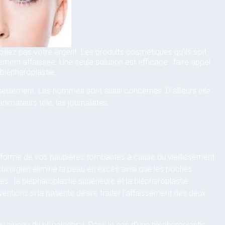
llez pas votre argent. Les produits cosmétiques qu’ils soit
nt affaissée. Une seule solution est efficace : faire appel
 blépharoplastie.
eulement. Les hommes sont aussi concernés. D’ailleurs elle
animateurs télé, les journalistes…
la forme de vos paupières tombantes à cause du vieillissement
 chirurgien élimine la peau en excès ainsi que les poches
s : la blépharoplastie supérieure et la blépharoplastie
entions si la patiente désire traiter l’affaissement des deux
 au niveau du pli palpébral. Dans le cas d’une blépharoplastie