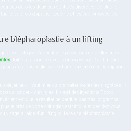
cicatrices dans les deux cas sont très discrètes. De plus, le
t facile. Une fois disparus l’œdème et les ecchymoses, les
re blépharoplastie à un lifting
âge à partir duquel s’accentue le processus de vieillissement
antes
doit être associée avec un lifting visage. Car l’impact
joues n’est pas négligeable et puis ça sert à rien de rajeunir
oup de jeune », il vaut mieux alors traiter toutes les disgrâces. Il
z pas subir deux chirurgies. Il s’agit des injections Botox.
onvénient est que le résultat ne perdure pas très longtemps.
plus auprès de votre chirurgien esthétique et décidez-vous :
t du visage à l’aide d’un lifting ou faire une blépharoplastie