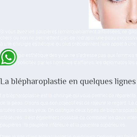
Si vous avez les paupières remarquablement affaissées, ne gaspi
chers ou non ne permettent pas de redraper une peau excessiveme
à une chirurgie esthétique ou plus précisément faire appel à une
La chirurgie esthétique des yeux ne s’adresse pas aux femmes s
est très sollicitée par les hommes d’affaires, les diplomates les 
La blépharoplastie en quelques lignes
La blépharoplastie est la chirurgie qui vous permet de réparer 
de la peau. Disons que son objectif est de rajeunir le regard. Le
situées sous les yeux. On distingue deux types de blépharoplastie
inférieures. Il est également possible de combiner les deux interv
paupières : la paupière inférieure et la paupière supérieures.
Dans le cas d’une blépharoplastie supérieure, l’incision est faite